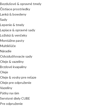
Bezdušové & opravné tmely
Čistiace prostriedky
Lanká & bowdeny
Sady
Lepenie & tmely
Lepiace & opravné sady
Ložiská & venčeky
Montážne pasty
Multikľúče
Náradie
Odvzdušňovacie sady
Oleje & vazelíny
Brzdové kvapaliny
Oleje
Oleje & vosky pre reťaze
Oleje pre odpruženie
Vazelíny
Pätky na rám
Servisné diely CUBE
Pre odpruženie