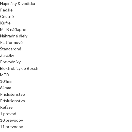
Napináky & vodítka
Pedále
Cestné
Kufre
MTB nášlapné
Náhradné diely
Platformové
Štandardné
Zarážky
Prevodníky
Elektrobicykle Bosch
MTB
104mm
64mm
Príslušenstvo
Príslušenstvo
Reťaze
1 prevod
10 prevodov
11 prevodov