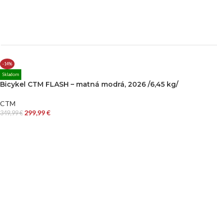
-14%
Skladom
Bicykel CTM FLASH – matná modrá, 2026 /6,45 kg/
CTM
299,99
€
349,99
€