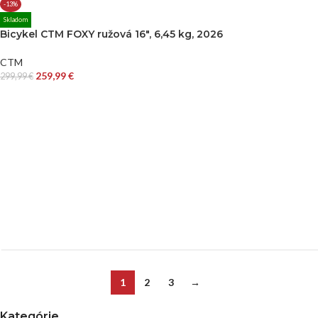
-13%
Skladom
Bicykel CTM FOXY ružová 16″, 6,45 kg, 2026
CTM
259,99
€
299,99
€
1
2
3
→
Kategórie