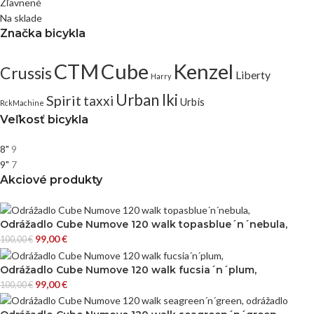
Zľavnené
Na sklade
Značka bicykla
CTM
Cube
Kenzel
Crussis
Liberty
Harry
Urban Iki
Spirit
taxxi
Urbis
RckMachine
Veľkosť bicykla
8"
9
9"
7
Akciové produkty
Odrážadlo Cube Numove 120 walk topasblue´n´nebula,
99,00
€
100,00
€
Odrážadlo Cube Numove 120 walk fucsia´n´plum,
99,00
€
100,00
€