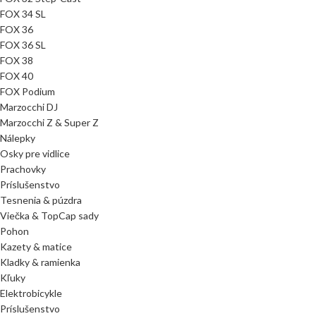
FOX 34 SL
FOX 36
FOX 36 SL
FOX 38
FOX 40
FOX Podium
Marzocchi DJ
Marzocchi Z & Super Z
Nálepky
Osky pre vidlice
Prachovky
Príslušenstvo
Tesnenia & púzdra
Viečka & TopCap sady
Pohon
Kazety & matice
Kladky & ramienka
Kľuky
Elektrobicykle
Príslušenstvo