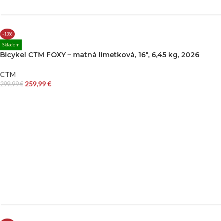
-13%
Skladom
Bicykel CTM FOXY – matná limetková, 16″, 6,45 kg, 2026
CTM
259,99
€
299,99
€