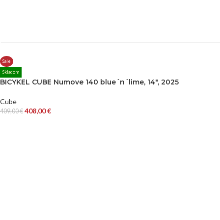
Sale
Skladom
BICYKEL CUBE Numove 140 blue´n´lime, 14″, 2025
Cube
408,00
€
409,00
€