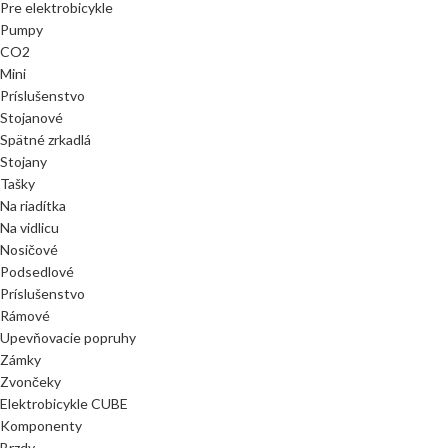
Pre elektrobicykle
Pumpy
CO2
Mini
Príslušenstvo
Stojanové
Spätné zrkadlá
Stojany
Tašky
Na riadítka
Na vidlicu
Nosičové
Podsedlové
Príslušenstvo
Rámové
Upevňovacie popruhy
Zámky
Zvončeky
Elektrobicykle CUBE
Komponenty
Brzdy