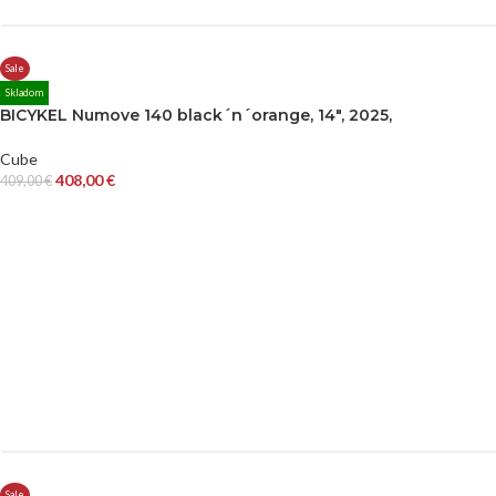
Sale
Skladom
BICYKEL Numove 140 black´n´orange, 14″, 2025,
Cube
408,00
€
409,00
€
Sale