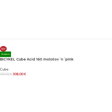
Sale
Skladom
BICYKEL Cube Acid 160 molotov´n´pink
Cube
308,00
€
309,00
€