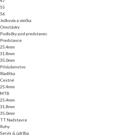
47
55
56
Ježkovia a viečka
Omotávky
Podložky pod predstavec
Predstavce
25.4mm
31.8mm
35.0mm
Príslušenstvo
Riadítka
Cestné
25.4mm
MTB
25.4mm
31.8mm
35.0mm
TT Nadstavce
Rohy
Servis & údržba