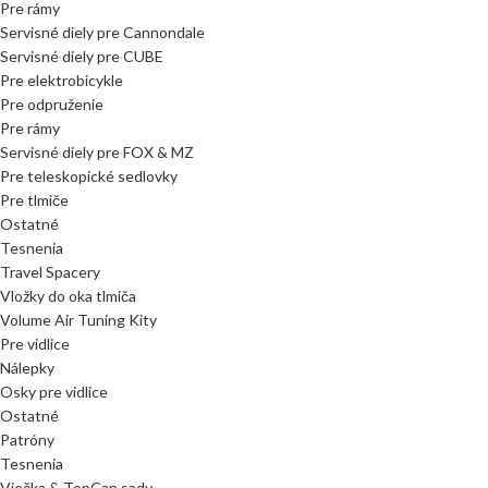
Pre rámy
Servisné diely pre Cannondale
Servisné diely pre CUBE
Pre elektrobicykle
Pre odpruženie
Pre rámy
Servisné diely pre FOX & MZ
Pre teleskopické sedlovky
Pre tlmiče
Ostatné
Tesnenia
Travel Spacery
Vložky do oka tlmiča
Volume Air Tuning Kity
Pre vidlice
Nálepky
Osky pre vidlice
Ostatné
Patróny
Tesnenia
Viečka & TopCap sady