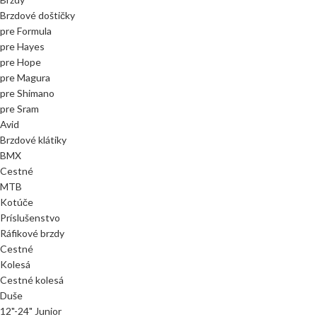
Brzdové doštičky
pre Formula
pre Hayes
pre Hope
pre Magura
pre Shimano
pre Sram
Avid
Brzdové klátiky
BMX
Cestné
MTB
Kotúče
Príslušenstvo
Ráfikové brzdy
Cestné
Kolesá
Cestné kolesá
Duše
12"-24" Junior