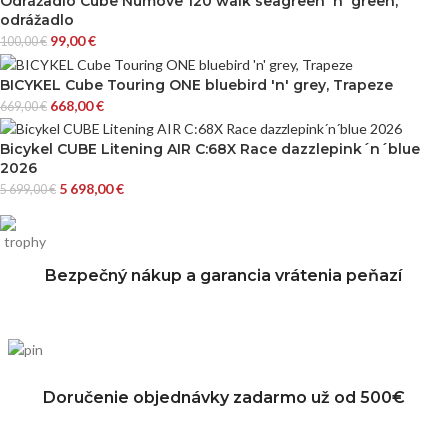
Odrážadlo Cube Numove 120 walk seagreen´n´green,
odrážadlo
99,00
€
100,00
€
BICYKEL Cube Touring ONE bluebird 'n' grey, Trapeze
668,00
€
669,00
€
Bicykel CUBE Litening AIR C:68X Race dazzlepink´n´blue
2026
5 698,00
€
5 699,00
€
Bezpečný nákup a garancia vrátenia peňazí
Doručenie objednávky zadarmo už od 500€