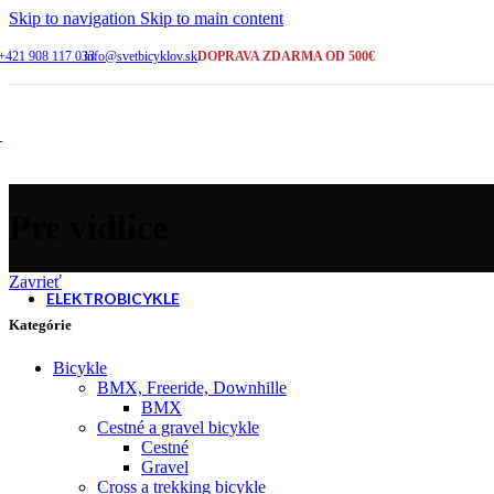
2-5 pracovných dní
Skip to navigation
Skip to main content
+421 908 117 033
info@svetbicyklov.sk
DOPRAVA ZDARMA OD 500€
ŠIROKÝ VÝBER
Bicykle na sklade
KAMENNÁ PREDAJNA
Galanta
Pre vidlice
SERVIS A PORADENSTVO
+421 908 117 033
Zavrieť
ELEKTROBICYKLE
Kategórie
Bicykle
Cross a trekking
BMX, Freeride, Downhille
BMX
Cestné a gravel bicykle
Cestné
Horské - celoodpružené
Gravel
Cross a trekking bicykle