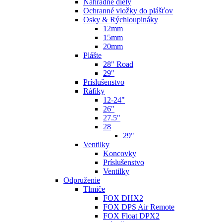
Náhradné diely
Ochranné vložky do plášťov
Osky & Rýchloupináky
12mm
15mm
20mm
Plášte
28" Road
29"
Príslušenstvo
Ráfiky
12-24"
26"
27.5"
28
29"
Ventilky
Koncovky
Príslušenstvo
Ventilky
Odpruženie
Tlmiče
FOX DHX2
FOX DPS Air Remote
FOX Float DPX2