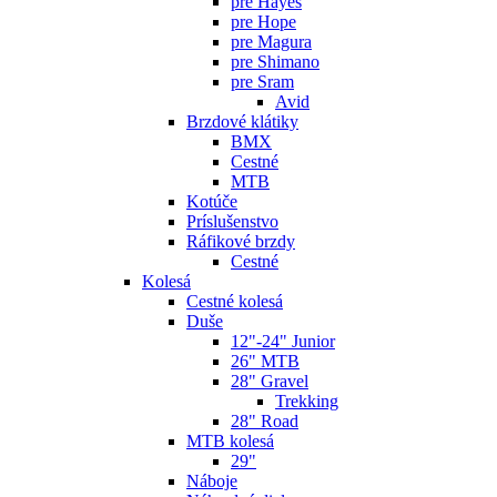
pre Hayes
pre Hope
pre Magura
pre Shimano
pre Sram
Avid
Brzdové klátiky
BMX
Cestné
MTB
Kotúče
Príslušenstvo
Ráfikové brzdy
Cestné
Kolesá
Cestné kolesá
Duše
12"-24" Junior
26" MTB
28" Gravel
Trekking
28" Road
MTB kolesá
29"
Náboje