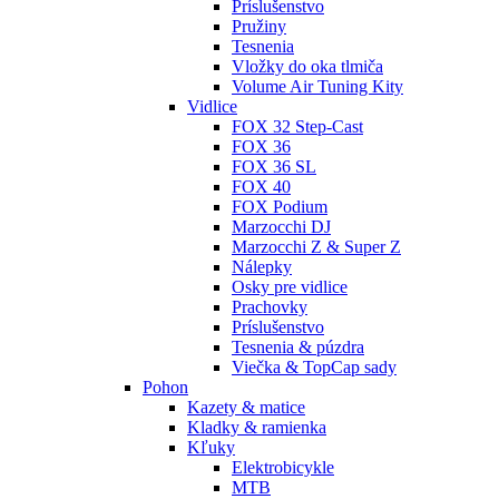
Príslušenstvo
Pružiny
Tesnenia
Vložky do oka tlmiča
Volume Air Tuning Kity
Vidlice
FOX 32 Step-Cast
FOX 36
FOX 36 SL
FOX 40
FOX Podium
Marzocchi DJ
Marzocchi Z & Super Z
Nálepky
Osky pre vidlice
Prachovky
Príslušenstvo
Tesnenia & púzdra
Viečka & TopCap sady
Pohon
Kazety & matice
Kladky & ramienka
Kľuky
Elektrobicykle
MTB