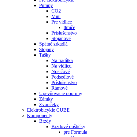
Pumpy
CO2
Mini
Pre vidlice
tlmiče
Príslušenstvo
Stojanové
Spätné zrkadlá
Stojany
Tašky
Na riadítka
Na vidlicu
Nosičové
Podsedlové
Príslušenstvo
Rámové
Upevňovacie popruhy
Zámky
Zvončeky
Elektrobicykle CUBE
Komponenty
Brzdy
Brzdové doštičky
pre Formula