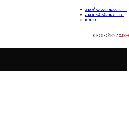
3-ROČNÁ ZÁRUKA
KENZEL
6-ROČNÁ ZÁRUKA
CUBE
KONTAKT
0
POLOŽKY
/
0,00