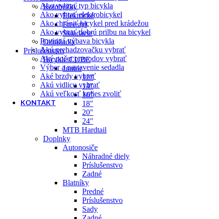
Ako vybrať typ bicykla
Kolobežky
Ako vybrať elektrobicykel
Elektrické
Ako chrániť bicykel pred krádežou
Freestyl
Ako vybrať dobrú prilbu na bicykel
Skladacie
Povinná výbava bicykla
Odrážadla
Akú prehadzovačku vybrať
Príslušenstvo
Aký počet prevodov vybrať
Bicykle CUBE
Výber a nastavenie sedadla
Junior
Aké brzdy vybrať
12"
Akú vidlicu vybrať
14"
Akú veľkosť kolies zvoliť
16"
KONTAKT
18"
20"
24"
MTB Hardtail
Doplnky
Autonosiče
Náhradné diely
Príslušenstvo
Zadné
Blatníky
Predné
Príslušenstvo
Sady
Zadné