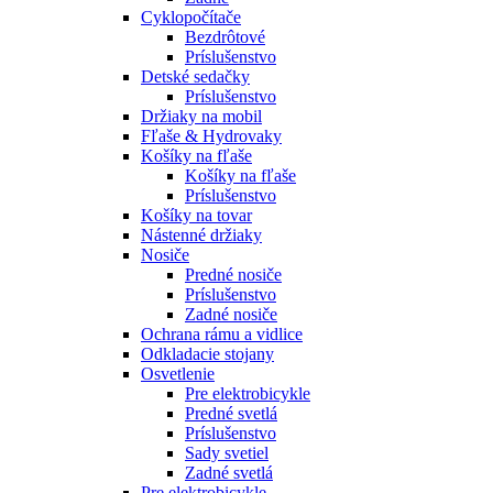
Cyklopočítače
Bezdrôtové
Príslušenstvo
Detské sedačky
Príslušenstvo
Držiaky na mobil
Fľaše & Hydrovaky
Košíky na fľaše
Košíky na fľaše
Príslušenstvo
Košíky na tovar
Nástenné držiaky
Nosiče
Predné nosiče
Príslušenstvo
Zadné nosiče
Ochrana rámu a vidlice
Odkladacie stojany
Osvetlenie
Pre elektrobicykle
Predné svetlá
Príslušenstvo
Sady svetiel
Zadné svetlá
Pre elektrobicykle