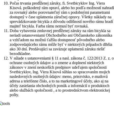
Počas trvania predĺženej záruky, fi. Svetbicyklov Ing. Viera
Kisová. poškodený rám opraví, alebo ho podľa možností nahradí
za rovnaký alebo porovnateľný rám s podobnými parametrami
dostupný v čase uplatnenia záručnej opravy. Všetky náklady na
sprevádzkovanie bicykla z dôvodu odlišností nového rámu hradí
majiteľ bicykla. Farba rámu nemusí byť rovnaká.
Doba vybavenia zmluvnej predĺženej záruky na rám bicykla sa
neriadi ustanoveniami Obchodného ani Občianskeho zákonníka
a vzhľadom na možnú ťažšiu dostupnosť pôvodného alebo
zodpovedajúceho rámu môže byť v niektorých prípadoch dlhšia
ako 30 dní. Predávajúci sa zaväzuje uplatnenú záruku riešiť
bezodkladne.
V súlade s ustanoveniami § 11 a nasl. zákona č. 122/2013 Z. z. o
ochrane osobných údajov a o zmene a doplnení niektorých
zákonov v znení neskorších predpisov udeľujem spoločnosti
Svetbicyklov, Ing. Viera Kisová súhlas so spracovaním mojich
nasledovných osobných údajov: meno, priezvisko, e-mailová
adresa a telefónne číslo, a to na marketingové účely, ako aj na
účely zasielania obchodných ponúk a informácií o produktoch
alebo službách spoločnosti , a to prostredníctvom elektronickej
pošty.