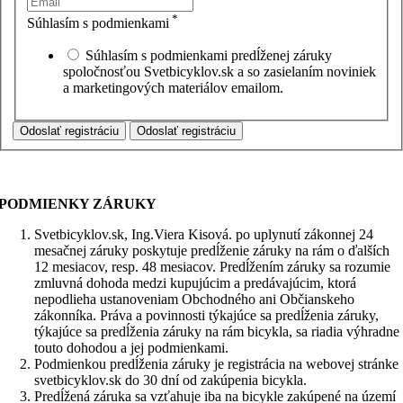
*
Súhlasím s podmienkami
Súhlasím s podmienkami predĺženej záruky
spoločnosťou Svetbicyklov.sk a so zasielaním noviniek
a marketingových materiálov emailom.
PODMIENKY ZÁRUKY
Svetbicyklov.sk, Ing.Viera Kisová. po uplynutí zákonnej 24
mesačnej záruky poskytuje predĺženie záruky na rám o ďalších
12 mesiacov, resp. 48 mesiacov. Predĺžením záruky sa rozumie
zmluvná dohoda medzi kupujúcim a predávajúcim, ktorá
nepodlieha ustanoveniam Obchodného ani Občianskeho
zákonníka. Práva a povinnosti týkajúce sa predĺženia záruky,
týkajúce sa predĺženia záruky na rám bicykla, sa riadia výhradne
touto dohodou a jej podmienkami.
Podmienkou predĺženia záruky je registrácia na webovej stránke
svetbicyklov.sk do 30 dní od zakúpenia bicykla.
Predĺžená záruka sa vzťahuje iba na bicykle zakúpené na území