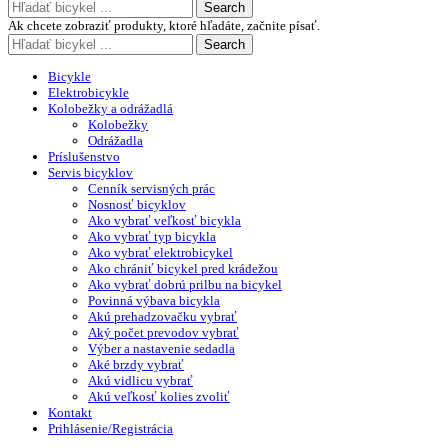
Search
Ak chcete zobraziť produkty, ktoré hľadáte, začnite písať.
Search
Bicykle
Elektrobicykle
Kolobežky a odrážadlá
Kolobežky
Odrážadla
Príslušenstvo
Servis bicyklov
Cenník servisných prác
Nosnosť bicyklov
Ako vybrať veľkosť bicykla
Ako vybrať typ bicykla
Ako vybrať elektrobicykel
Ako chrániť bicykel pred krádežou
Ako vybrať dobrú prilbu na bicykel
Povinná výbava bicykla
Akú prehadzovačku vybrať
Aký počet prevodov vybrať
Výber a nastavenie sedadla
Aké brzdy vybrať
Akú vidlicu vybrať
Akú veľkosť kolies zvoliť
Kontakt
Prihlásenie/Registrácia