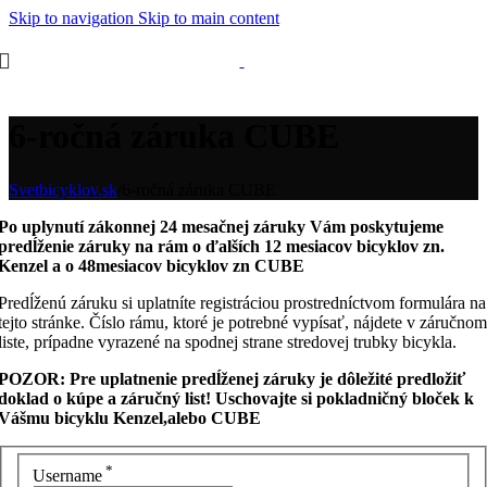
Skip to navigation
Skip to main content
6-ročná záruka CUBE
Svetbicyklov.sk
/
6-ročná záruka CUBE
Po uplynutí zákonnej 24 mesačnej záruky Vám poskytujeme
predĺženie záruky na rám o ďalších 12 mesiacov bicyklov zn.
Kenzel a o 48mesiacov bicyklov zn CUBE
Predĺženú záruku si uplatníte registráciou prostredníctvom formulára na
tejto stránke. Číslo rámu, ktoré je potrebné vypísať, nájdete v záručnom
liste, prípadne vyrazené na spodnej strane stredovej trubky bicykla.
POZOR: Pre uplatnenie predĺženej záruky je dôležité predložiť
doklad o kúpe a záručný list! Uschovajte si pokladničný bloček k
Vášmu bicyklu Kenzel,alebo CUBE
*
Username