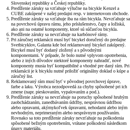
Slovenskej republiky a Českej republiky.
Predĺženie záruky sa vzťahuje výlučne na bicykle Kenzel a
CUBE zakúpené v našej predajni resp. v internetovom obchode.
Predĺženie záruky sa vzťahuje iba na rám bicykla. Nevzťahuje sa
na povrchovú úpravu rámu, jeho príslušenstvo, čapy a ložiská,
ako ani na ostatné komponenty, ktoré sú súčasťou bicykla.
Predĺženie záruky sa nevzťahuje na karbónové rámy.
Pri záručnej reklamácii musí byť bicykel doručený do predajne
Svetbicyklov, Galanta kde bol reklamovaný bicykel zakúpený.
Bicykel musí byť dodaný zložený a s pôvodnými
komponentami. V prípade, že bolo nutné vplyvom opotrebenia,
alebo z iných dôvodov niektoré komponenty nahradiť, nové
komponenty musia byť kompatibilné a vhodné pre daný rám. Pri
reklamácii je k bicyklu nutné priložiť originálny doklad o kúpe a
záručný list.
Reklamovaný rám musí byť v pôvodnej povrchovej úprave,
farbe a laku. Výrobca nezodpovedá za chyby spôsobené pri ich
zmene (napr. pieskovaním, vypalovaním a pod.).
Predĺženie záruky sa nevzťahuje na poruchy spôsobené hrubým
zaobchádzaním, zanedbávaním údržby, nesprávnou údržbou
alebo opravami, akýmykoľvek úpravami, nehodami alebo iným
nevhodným, neprimeraným alebo nesprávnym používaním.
Rovnako sa toto predĺženie záruky nevzťahuje na poškodenia
spôsobené bežným opotrebením, vrátane poškodení následkom
únavy materiálu.