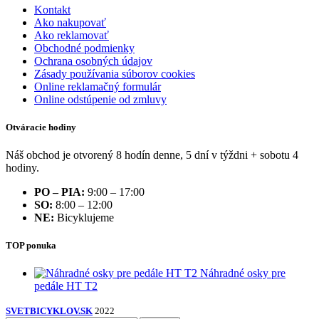
Kontakt
Ako nakupovať
Ako reklamovať
Obchodné podmienky
Ochrana osobných údajov
Zásady používania súborov cookies
Online reklamačný formulár
Online odstúpenie od zmluvy
Otváracie hodiny
Náš obchod je otvorený 8 hodín denne, 5 dní v týždni + sobotu 4
hodiny.
PO – PIA:
9:00 – 17:00
SO:
8:00 – 12:00
NE:
Bicyklujeme
TOP ponuka
Náhradné osky pre
pedále HT T2
SVETBICYKLOV.SK
2022