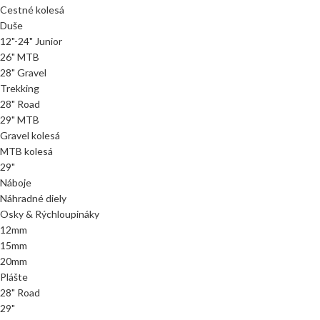
Cestné kolesá
Duše
12"-24" Junior
26" MTB
28" Gravel
Trekking
28" Road
29" MTB
Gravel kolesá
MTB kolesá
29"
Náboje
Náhradné diely
Osky & Rýchloupináky
12mm
15mm
20mm
Plášte
28" Road
29"