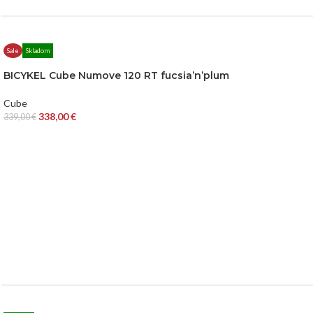
Sale
Skladom
BICYKEL Cube Numove 120 RT fucsia’n’plum
Cube
338,00
€
339,00
€