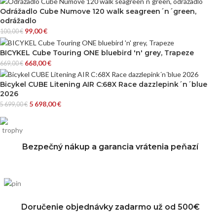
Odrážadlo Cube Numove 120 walk seagreen´n´green,
odrážadlo
99,00
€
100,00
€
BICYKEL Cube Touring ONE bluebird 'n' grey, Trapeze
668,00
€
669,00
€
Bicykel CUBE Litening AIR C:68X Race dazzlepink´n´blue
2026
5 698,00
€
5 699,00
€
Bezpečný nákup a garancia vrátenia peňazí
Doručenie objednávky zadarmo už od 500€