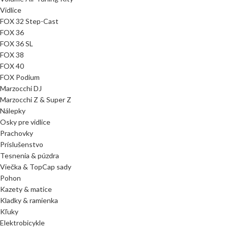
Vidlice
FOX 32 Step-Cast
FOX 36
FOX 36 SL
FOX 38
FOX 40
FOX Podium
Marzocchi DJ
Marzocchi Z & Super Z
Nálepky
Osky pre vidlice
Prachovky
Príslušenstvo
Tesnenia & púzdra
Viečka & TopCap sady
Pohon
Kazety & matice
Kladky & ramienka
Kľuky
Elektrobicykle