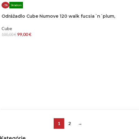
-1%
Skladom
Odrážadlo Cube Numove 120 walk fucsia´n´plum,
Cube
99,00
€
100,00
€
1
2
→
Kategórie