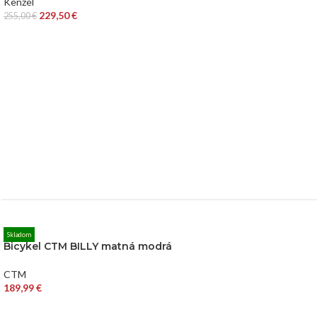
Kenzel
229,50
€
255,00
€
Skladom
Bicykel CTM BILLY matná modrá
CTM
189,99
€