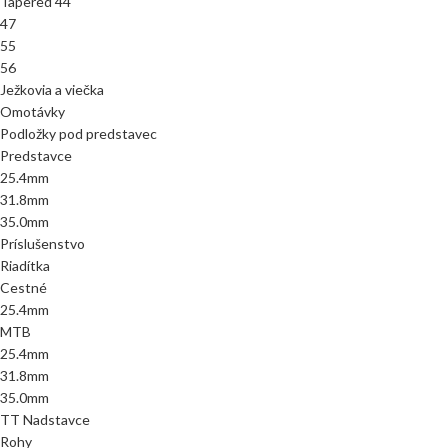
Tapered 44
47
55
56
Ježkovia a viečka
Omotávky
Podložky pod predstavec
Predstavce
25.4mm
31.8mm
35.0mm
Príslušenstvo
Riadítka
Cestné
25.4mm
MTB
25.4mm
31.8mm
35.0mm
TT Nadstavce
Rohy