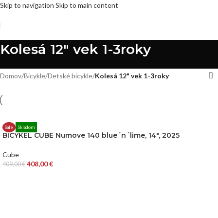
Skip to navigation
Skip to main content
Kolesá 12" vek 1-3roky
Domov
/
Bicykle
/
Detské bicykle
/
Kolesá 12" vek 1-3roky
Sale
Skladom
BICYKEL CUBE Numove 140 blue´n´lime, 14″, 2025
Cube
408,00
€
409,00
€