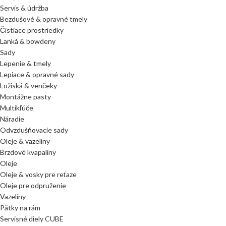
Servis & údržba
Bezdušové & opravné tmely
Čistiace prostriedky
Lanká & bowdeny
Sady
Lepenie & tmely
Lepiace & opravné sady
Ložiská & venčeky
Montážne pasty
Multikľúče
Náradie
Odvzdušňovacie sady
Oleje & vazelíny
Brzdové kvapaliny
Oleje
Oleje & vosky pre reťaze
Oleje pre odpruženie
Vazelíny
Pätky na rám
Servisné diely CUBE