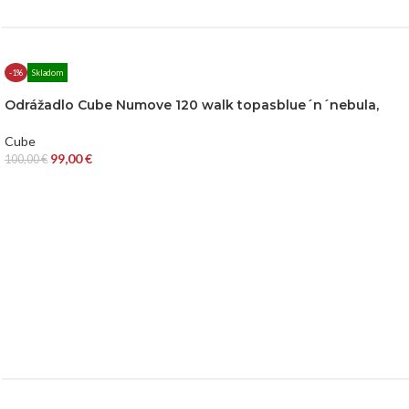
-1%
Skladom
Odrážadlo Cube Numove 120 walk topasblue´n´nebula,
Cube
99,00
€
100,00
€