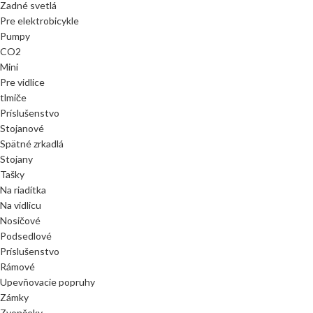
Zadné svetlá
Pre elektrobicykle
Pumpy
CO2
Mini
Pre vidlice
tlmiče
Príslušenstvo
Stojanové
Spätné zrkadlá
Stojany
Tašky
Na riadítka
Na vidlicu
Nosičové
Podsedlové
Príslušenstvo
Rámové
Upevňovacie popruhy
Zámky
Zvončeky