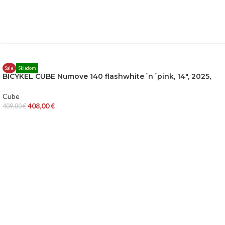
Sale
Skladom
BICYKEL CUBE Numove 140 flashwhite´n´pink, 14″, 2025,
Cube
408,00
€
409,00
€