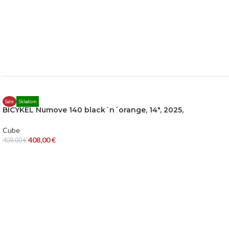
Sale
Skladom
BICYKEL Numove 140 black´n´orange, 14″, 2025,
Cube
408,00
€
409,00
€