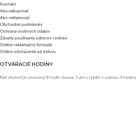
Kontakt
Ako nakupovať
Ako reklamovať
Obchodné podmienky
Ochrana osobných údajov
Zásady používania súborov cookies
Online reklamačný formulár
Online odstúpenie od zmluvy
OTVÁRACIE HODINY
Náš obchod je otvorený 8 hodín denne, 5 dní v týždni + sobotu 4 hodiny.
PO – PIA:
9:00 – 17:00
SO:
8:00 – 12:00
NE:
Bicyklujeme
TOP PONUKA
Bezdušový tmel ZeroFlats MTB/Gravel, 250ml