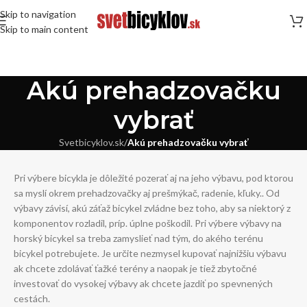
Skip to navigation
Skip to main content
Akú prehadzovačku
vybrať
Svetbicyklov.sk
/
Akú prehadzovačku vybrať
Pri výbere bicykla je dôležité pozerať aj na jeho výbavu, pod ktorou
sa myslí okrem prehadzovačky aj prešmýkač, radenie, kľuky.. Od
výbavy závisí, akú záťaž bicykel zvládne bez toho, aby sa niektorý z
komponentov rozladil, príp. úplne poškodil. Pri výbere výbavy na
horský bicykel sa treba zamyslieť nad tým, do akého terénu
bicykel potrebujete. Je určite nezmysel kupovať najnižšiu výbavu
ak chcete zdolávať ťažké terény a naopak je tiež zbytočné
investovať do vysokej výbavy ak chcete jazdiť po spevnených
cestách.