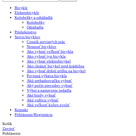
Bicykle
Elektrobicykle
Kolobežky a odrážadlá
Kolobežky
Odrážadla
Príslušenstvo
Servis bicyklov
Cenník servisných prác
Nosnosť bicyklov
Ako vybrať veľkosť bicykla
Ako vybrať typ bicykla
Ako vybrať elektrobicykel
Ako chrániť bicykel pred krádežou
Ako vybrať dobrú prilbu na bicykel
Povinná výbava bicykla
Akú prehadzovačku vybrať
Aký počet prevodov vybrať
Výber a nastavenie sedadla
Aké brzdy vybrať
Akú vidlicu vybrať
Akú veľkosť kolies zvoliť
Kontakt
Prihlásenie/Registrácia
Košík
Zavrieť
Prihlásenie