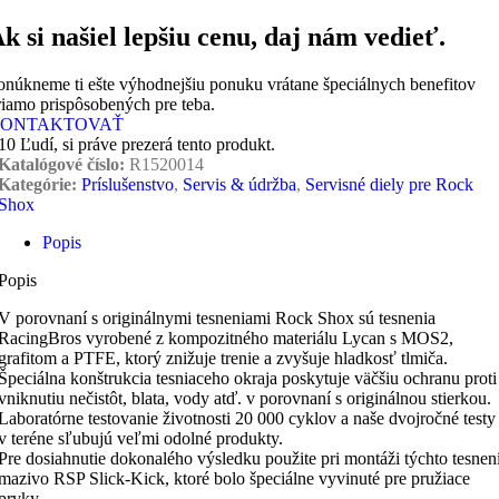
k si našiel lepšiu cenu, daj nám vedieť.
onúkneme ti ešte výhodnejšiu ponuku vrátane špeciálnych benefitov
riamo prispôsobených pre teba.
ONTAKTOVAŤ
10
Ľudí, si práve prezerá tento produkt.
Katalógové číslo:
R1520014
Kategórie:
Príslušenstvo
,
Servis & údržba
,
Servisné diely pre Rock
Shox
Popis
Popis
V porovnaní s originálnymi tesneniami Rock Shox sú tesnenia
RacingBros vyrobené z kompozitného materiálu Lycan s MOS2,
grafitom a PTFE, ktorý znižuje trenie a zvyšuje hladkosť tlmiča.
Špeciálna konštrukcia tesniaceho okraja poskytuje väčšiu ochranu proti
vniknutiu nečistôt, blata, vody atď. v porovnaní s originálnou stierkou.
Laboratórne testovanie životnosti 20 000 cyklov a naše dvojročné testy
v teréne sľubujú veľmi odolné produkty.
Pre dosiahnutie dokonalého výsledku použite pri montáži týchto tesnen
mazivo RSP Slick-Kick, ktoré bolo špeciálne vyvinuté pre pružiace
prvky.