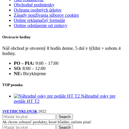
Obchodné podmienky
Ochrana osobných údajov
Zásady používania súborov cookies
Online reklamačný formulár
Online odstúpenie od zmluvy
Otváracie hodiny
Náš obchod je otvorený 8 hodín denne, 5 dní v týždni + sobotu 4
hodiny.
PO – PIA:
9:00 – 17:00
SO:
8:00 – 12:00
NE:
Bicyklujeme
TOP ponuka
Náhradné osky pre
pedále HT T2
SVETBICYKLOV.SK
2022
Search
Ak chcete zobraziť produkty, ktoré hľadáte, začnite písať.
Search