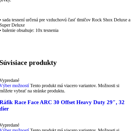
• sada tesnení určená pre vzduchovú časť tlmičov Rock Shox Deluxe a
Super Deluxe
• balenie obsahuje: 10x tesnenia
Súvisiace produkty
Vypredané
Výber možností
Tento produkt má viacero variantov. Možnosti si
môžete vybrať na stránke produktu.
Ráfik Race Face ARC 30 Offset Heavy Duty 29″, 32
dier
Vypredané
Výber možností
Tento produkt má viacero variantov. Možnosti si