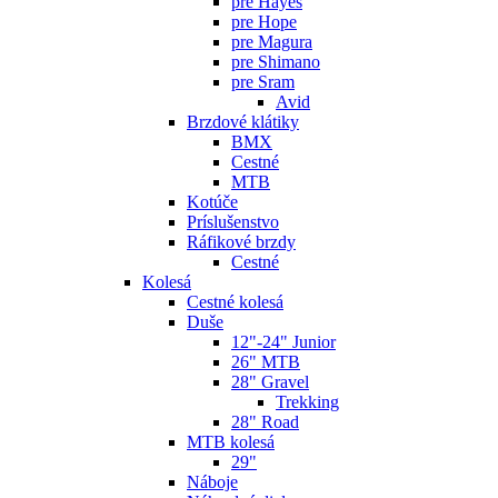
pre Hayes
pre Hope
pre Magura
pre Shimano
pre Sram
Avid
Brzdové klátiky
BMX
Cestné
MTB
Kotúče
Príslušenstvo
Ráfikové brzdy
Cestné
Kolesá
Cestné kolesá
Duše
12"-24" Junior
26" MTB
28" Gravel
Trekking
28" Road
MTB kolesá
29"
Náboje