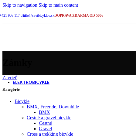
2-5 pracovných dní
Skip to navigation
Skip to main content
+421 908 117 033
info@svetbicyklov.sk
DOPRAVA ZDARMA OD 500€
ŠIROKÝ VÝBER
Bicykle na sklade
KAMENNÁ PREDAJNA
Galanta
Zámky
SERVIS A PORADENSTVO
+421 908 117 033
Zavrieť
ELEKTROBICYKLE
Kategórie
Bicykle
Cross a trekking
BMX, Freeride, Downhille
BMX
Cestné a gravel bicykle
Cestné
Horské - celoodpružené
Gravel
Cross a trekking bicykle