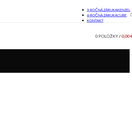
3-ROČNÁ ZÁRUKA
KENZEL
6-ROČNÁ ZÁRUKA
CUBE
KONTAKT
0
POLOŽKY
/
0,00