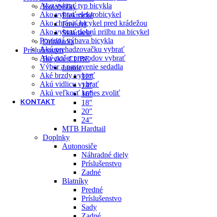
Ako vybrať typ bicykla
Kolobežky
Ako vybrať elektrobicykel
Elektrické
Ako chrániť bicykel pred krádežou
Freestyl
Ako vybrať dobrú prilbu na bicykel
Skladacie
Povinná výbava bicykla
Odrážadla
Akú prehadzovačku vybrať
Príslušenstvo
Aký počet prevodov vybrať
Bicykle CUBE
Výber a nastavenie sedadla
Junior
Aké brzdy vybrať
12"
Akú vidlicu vybrať
14"
Akú veľkosť kolies zvoliť
16"
KONTAKT
18"
20"
24"
MTB Hardtail
Doplnky
Autonosiče
Náhradné diely
Príslušenstvo
Zadné
Blatníky
Predné
Príslušenstvo
Sady
Zadné