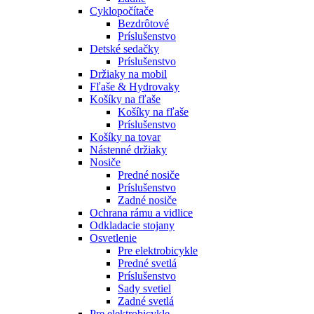
Cyklopočítače
Bezdrôtové
Príslušenstvo
Detské sedačky
Príslušenstvo
Držiaky na mobil
Fľaše & Hydrovaky
Košíky na fľaše
Košíky na fľaše
Príslušenstvo
Košíky na tovar
Nástenné držiaky
Nosiče
Predné nosiče
Príslušenstvo
Zadné nosiče
Ochrana rámu a vidlice
Odkladacie stojany
Osvetlenie
Pre elektrobicykle
Predné svetlá
Príslušenstvo
Sady svetiel
Zadné svetlá
Pre elektrobicykle