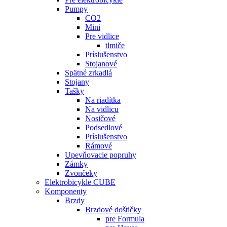
Pumpy
CO2
Mini
Pre vidlice
tlmiče
Príslušenstvo
Stojanové
Spätné zrkadlá
Stojany
Tašky
Na riadítka
Na vidlicu
Nosičové
Podsedlové
Príslušenstvo
Rámové
Upevňovacie popruhy
Zámky
Zvončeky
Elektrobicykle CUBE
Komponenty
Brzdy
Brzdové doštičky
pre Formula