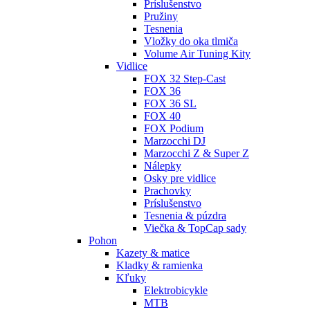
Príslušenstvo
Pružiny
Tesnenia
Vložky do oka tlmiča
Volume Air Tuning Kity
Vidlice
FOX 32 Step-Cast
FOX 36
FOX 36 SL
FOX 40
FOX Podium
Marzocchi DJ
Marzocchi Z & Super Z
Nálepky
Osky pre vidlice
Prachovky
Príslušenstvo
Tesnenia & púzdra
Viečka & TopCap sady
Pohon
Kazety & matice
Kladky & ramienka
Kľuky
Elektrobicykle
MTB