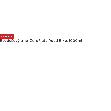
Vypredané
Bezdušový tmel ZeroFlats Road Bike, 1000ml