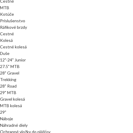
Cestné
MTB
Kotúče
Príslušenstvo
Ráfikové brzdy
Cestné
Kolesá
Cestné kolesá
Duše
12"-24" Junior
27.5" MTB
28" Gravel
Trekking
28" Road
29" MTB
Gravel kolesá
MTB kolesá
29"
Náboje
Náhradné diely
Ochranné vložky do plášťov