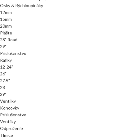
Osky & Rýchloupináky
12mm
15mm
20mm
Plášte
28" Road
29"
Príslušenstvo
Ráfiky
12-24"
26"
27.5"
28
29"
Ventilky
Koncovky
Príslušenstvo
Ventilky
Odpruženie
Tlmiče