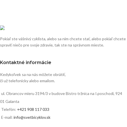
Pokiaľ ste vášnivý cyklista, alebo sa ním chcete stať, alebo pokiaľ chcete
spraviť niečo pre svoje zdravie, tak ste na správnom mieste.
Kontaktné informácie
Kedykoľvek sa na nás môžete obrátiť,
či už telefonicky alebo emailom.
ul. Obrancov mieru 3194/3 v budove Bistro tržnica na I.poschodí, 924
01 Galanta
Telefón:
+421 908 117 033
E-mail:
info@svetbicyklov.sk