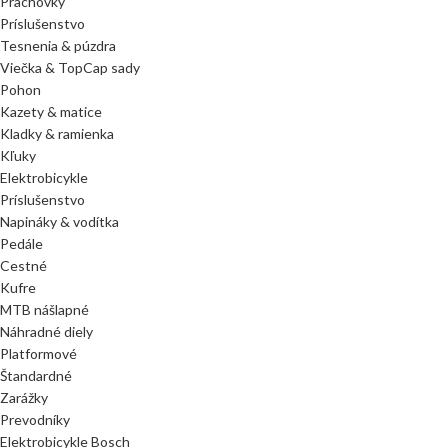
Prachovky
Príslušenstvo
Tesnenia & púzdra
Viečka & TopCap sady
Pohon
Kazety & matice
Kladky & ramienka
Kľuky
Elektrobicykle
Príslušenstvo
Napináky & vodítka
Pedále
Cestné
Kufre
MTB nášlapné
Náhradné diely
Platformové
Štandardné
Zarážky
Prevodníky
Elektrobicykle Bosch