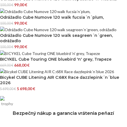
99,00
€
100,00
€
Odrážadlo Cube Numove 120 walk fucsia´n´plum,
99,00
€
100,00
€
Odrážadlo Cube Numove 120 walk seagreen´n´green,
odrážadlo
99,00
€
100,00
€
BICYKEL Cube Touring ONE bluebird 'n' grey, Trapeze
668,00
€
669,00
€
Bicykel CUBE Litening AIR C:68X Race dazzlepink´n´blue
2026
5 698,00
€
5 699,00
€
Bezpečný nákup a garancia vrátenia peňazí