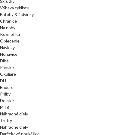
Skrutky
Výbava cyklistu
Batohy & ľadvinky
Chrániče
Na nohy
Kozmetika
Oblečenie
Návleky
Nohavice
Dlhé
Pánske
Okuliare
DH
Enduro
Prilby
Detské
MTB
Náhradné diely
Tretry
Náhradné diely
Darčekové poukážky