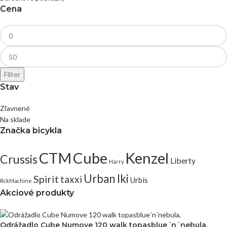
Cena
Filter
Stav
Zľavnené
Na sklade
Značka bicykla
CTM
Cube
Kenzel
Crussis
Liberty
Harry
Urban Iki
Spirit
taxxi
Urbis
RckMachine
Akciové produkty
Odrážadlo Cube Numove 120 walk topasblue´n´nebula,