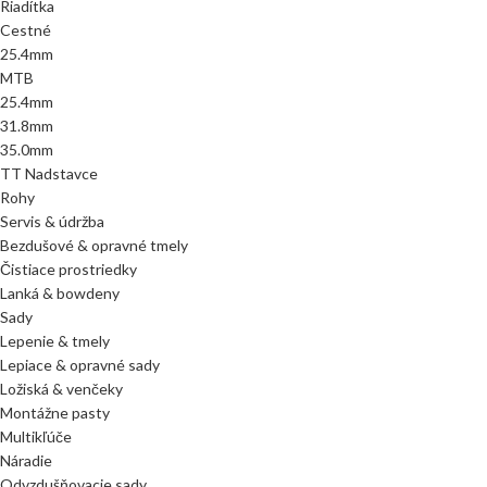
Riadítka
Cestné
25.4mm
MTB
25.4mm
31.8mm
35.0mm
TT Nadstavce
Rohy
Servis & údržba
Bezdušové & opravné tmely
Čistiace prostriedky
Lanká & bowdeny
Sady
Lepenie & tmely
Lepiace & opravné sady
Ložiská & venčeky
Montážne pasty
Multikľúče
Náradie
Odvzdušňovacie sady