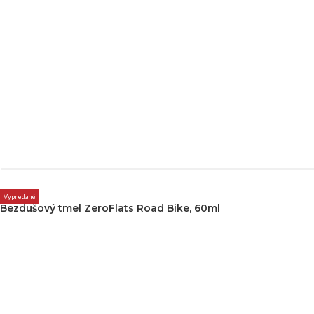
Vypredané
Bezdušový tmel ZeroFlats Road Bike, 60ml