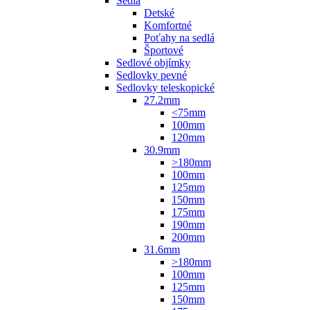
Sedlá
Detské
Komfortné
Poťahy na sedlá
Športové
Sedlové objímky
Sedlovky pevné
Sedlovky teleskopické
27.2mm
<75mm
100mm
120mm
30.9mm
>180mm
100mm
125mm
150mm
175mm
190mm
200mm
31.6mm
>180mm
100mm
125mm
150mm