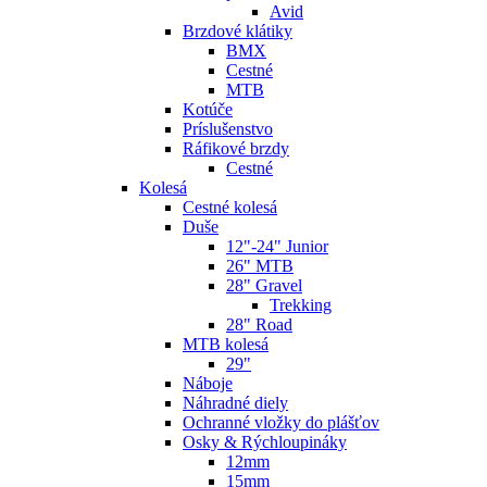
Avid
Brzdové klátiky
BMX
Cestné
MTB
Kotúče
Príslušenstvo
Ráfikové brzdy
Cestné
Kolesá
Cestné kolesá
Duše
12"-24" Junior
26" MTB
28" Gravel
Trekking
28" Road
MTB kolesá
29"
Náboje
Náhradné diely
Ochranné vložky do plášťov
Osky & Rýchloupináky
12mm
15mm