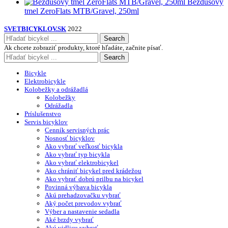
Bezdušový
tmel ZeroFlats MTB/Gravel, 250ml
SVETBICYKLOV.SK
2022
Search
Ak chcete zobraziť produkty, ktoré hľadáte, začnite písať.
Search
Bicykle
Elektrobicykle
Kolobežky a odrážadlá
Kolobežky
Odrážadla
Príslušenstvo
Servis bicyklov
Cenník servisných prác
Nosnosť bicyklov
Ako vybrať veľkosť bicykla
Ako vybrať typ bicykla
Ako vybrať elektrobicykel
Ako chrániť bicykel pred krádežou
Ako vybrať dobrú prilbu na bicykel
Povinná výbava bicykla
Akú prehadzovačku vybrať
Aký počet prevodov vybrať
Výber a nastavenie sedadla
Aké brzdy vybrať
Akú vidlicu vybrať