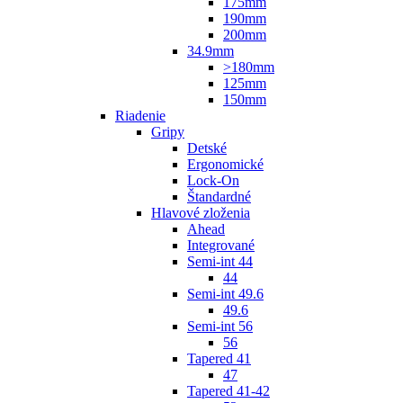
175mm
190mm
200mm
34.9mm
>180mm
125mm
150mm
Riadenie
Gripy
Detské
Ergonomické
Lock-On
Štandardné
Hlavové zloženia
Ahead
Integrované
Semi-int 44
44
Semi-int 49.6
49.6
Semi-int 56
56
Tapered 41
47
Tapered 41-42