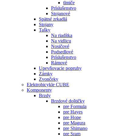
tlmiče
Príslušenstvo
Stojanové
Spätné zrkadlá
Stojany
Tašky
Na riadítka
Na vidlicu
Nosičové
Podsedlové
Príslušenstvo
Rámové
Upevňovacie popruhy
Zámky
Zvončeky
Elektrobicykle CUBE
Komponenty
Brzdy
Brzdové doštičky
pre Formula
pre Hayes
pre Hope
pre Magura
pre Shimano
pre Sram