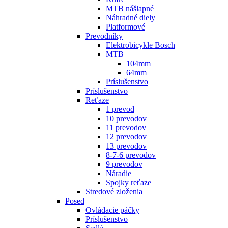
MTB nášlapné
Náhradné diely
Platformové
Prevodníky
Elektrobicykle Bosch
MTB
104mm
64mm
Príslušenstvo
Príslušenstvo
Reťaze
1 prevod
10 prevodov
11 prevodov
12 prevodov
13 prevodov
8-7-6 prevodov
9 prevodov
Náradie
Spojky reťaze
Stredové zloženia
Posed
Ovládacie páčky
Príslušenstvo