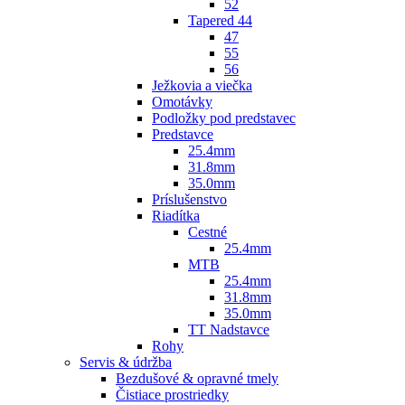
52
Tapered 44
47
55
56
Ježkovia a viečka
Omotávky
Podložky pod predstavec
Predstavce
25.4mm
31.8mm
35.0mm
Príslušenstvo
Riadítka
Cestné
25.4mm
MTB
25.4mm
31.8mm
35.0mm
TT Nadstavce
Rohy
Servis & údržba
Bezdušové & opravné tmely
Čistiace prostriedky