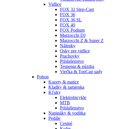
Vidlice
FOX 32 Step-Cast
FOX 36
FOX 36 SL
FOX 40
FOX Podium
Marzocchi DJ
Marzocchi Z & Super Z
Nálepky
Osky pre vidlice
Prachovky
Príslušenstvo
Tesnenia & púzdra
Viečka & TopCap sady
Pohon
Kazety & matice
Kladky & ramienka
Kľuky
Elektrobicykle
MTB
Príslušenstvo
Napináky & vodítka
Pedále
Cestné
Kufre