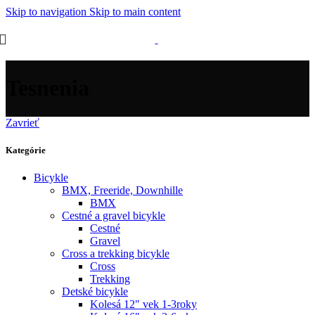
Skip to navigation
Skip to main content
Tesnenia
Zavrieť
Kategórie
Bicykle
BMX, Freeride, Downhille
BMX
Cestné a gravel bicykle
Cestné
Gravel
Cross a trekking bicykle
Cross
Trekking
Detské bicykle
Kolesá 12" vek 1-3roky