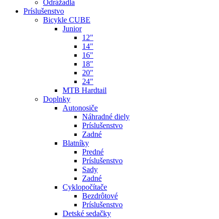
Odrážadla
Príslušenstvo
Bicykle CUBE
Junior
12"
14"
16"
18"
20"
24"
MTB Hardtail
Doplnky
Autonosiče
Náhradné diely
Príslušenstvo
Zadné
Blatníky
Predné
Príslušenstvo
Sady
Zadné
Cyklopočítače
Bezdrôtové
Príslušenstvo
Detské sedačky