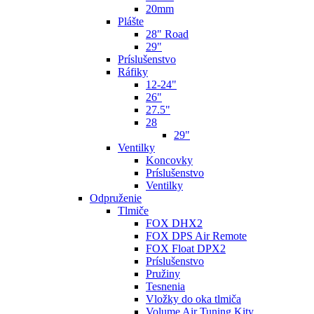
20mm
Plášte
28" Road
29"
Príslušenstvo
Ráfiky
12-24"
26"
27.5"
28
29"
Ventilky
Koncovky
Príslušenstvo
Ventilky
Odpruženie
Tlmiče
FOX DHX2
FOX DPS Air Remote
FOX Float DPX2
Príslušenstvo
Pružiny
Tesnenia
Vložky do oka tlmiča
Volume Air Tuning Kity