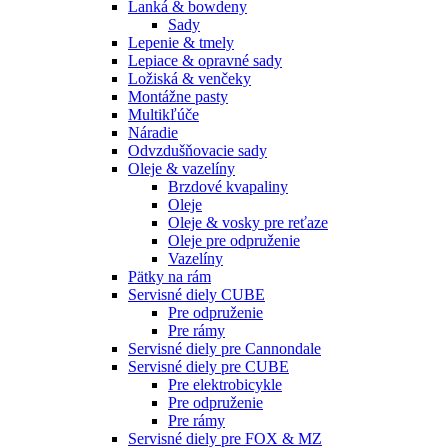
Lanká & bowdeny
Sady
Lepenie & tmely
Lepiace & opravné sady
Ložiská & venčeky
Montážne pasty
Multikľúče
Náradie
Odvzdušňovacie sady
Oleje & vazelíny
Brzdové kvapaliny
Oleje
Oleje & vosky pre reťaze
Oleje pre odpruženie
Vazelíny
Pätky na rám
Servisné diely CUBE
Pre odpruženie
Pre rámy
Servisné diely pre Cannondale
Servisné diely pre CUBE
Pre elektrobicykle
Pre odpruženie
Pre rámy
Servisné diely pre FOX & MZ