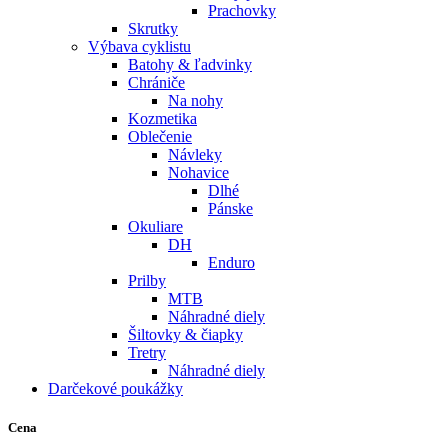
Prachovky
Skrutky
Výbava cyklistu
Batohy & ľadvinky
Chrániče
Na nohy
Kozmetika
Oblečenie
Návleky
Nohavice
Dlhé
Pánske
Okuliare
DH
Enduro
Prilby
MTB
Náhradné diely
Šiltovky & čiapky
Tretry
Náhradné diely
Darčekové poukážky
Cena