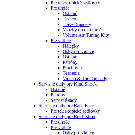
Pre teleskopické sedlovky
Pre tlmiče
Ostatné
Tesnenia
Travel Spacery
Vložky do oka tlmiča
Volume Air Tuning Kity
Pre vidlice
Nálepky
Osky pre vidlice
Ostatné
Patróny
Prachovky
Tesnenia
Viečka & TopCap sady
Servisné diely pre Kind Shock
Ostatné
Patróny
Servisné sady
Servisné diely pre Race Face
Pre teleskopické sedlovky
Servisné diely pre Rock Shox
Pre tlmiče
Pre vidlice
Osky pre vidlice