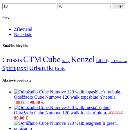
Filter
Stav
Zľavnené
Na sklade
Značka bicykla
CTM
Cube
Kenzel
Crussis
Liberty
Harry
RckMachine
Urban Iki
Spirit
taxxi
Urbis
Akciové produkty
Odrážadlo Cube Numove 120 walk topasblue´n´nebula,
99,00
€
100,00
€
Odrážadlo Cube Numove 120 walk fucsia´n´plum,
100,00
€
99,00
€