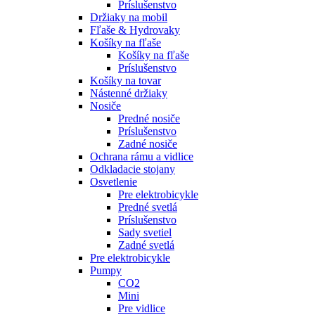
Príslušenstvo
Držiaky na mobil
Fľaše & Hydrovaky
Košíky na fľaše
Košíky na fľaše
Príslušenstvo
Košíky na tovar
Nástenné držiaky
Nosiče
Predné nosiče
Príslušenstvo
Zadné nosiče
Ochrana rámu a vidlice
Odkladacie stojany
Osvetlenie
Pre elektrobicykle
Predné svetlá
Príslušenstvo
Sady svetiel
Zadné svetlá
Pre elektrobicykle
Pumpy
CO2
Mini
Pre vidlice