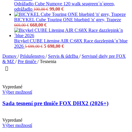
Odrážadlo Cube Numove 120 walk seagreen´n´green,
odrážadlo
99,00
€
100,00
€
BICYKEL Cube Touring ONE bluebird 'n' grey, Trapeze
668,00
€
669,00
€
Bicykel CUBE Litening AIR C:68X Race dazzlepink´n´blue
2026
5 698,00
€
5 699,00
€
Domov
/
Príslušenstvo
/
Servis & údržba
/
Servisné diely pre FOX
& MZ
/
Pre tlmiče
/
Tesnenia
Vypredané
Výber možností
Sada tesnení pre tlmiče FOX DHX2 (2026+)
Vypredané
Výber možností