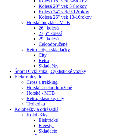
Kolesá 16" vek 3-6rokov
Kolesá 20" vek 5-8rokov
Kolesá 24" vek 9-12rokov
Kolesá 26" vek 13-16rokov
Horské bicykle - MTB
26" kolesá
27,5" kolesá
29" kolesá
Celoodpružené
Retro, city a skladačky
City
Retro
Skladačky
Šport | Cyklistika | Cyklistické vozíky
Elektrobicykle
Cross a trekking
Horské - celoodpružené
Horské - MTB
Retro, klasicke, city
Trojkolka
Kolobežky a odrážadlá
Kolobežky
Elektrické
Freestyl
Skladacie