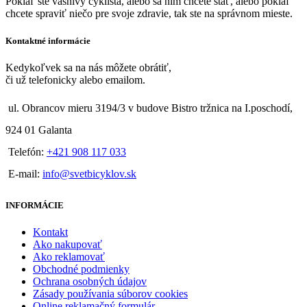
Pokiaľ ste vášnivý cyklista, alebo sa ním chcete stať, alebo pokiaľ
chcete spraviť niečo pre svoje zdravie, tak ste na správnom mieste.
Kontaktné informácie
Kedykoľvek sa na nás môžete obrátiť,
či už telefonicky alebo emailom.
ul. Obrancov mieru 3194/3 v budove Bistro tržnica na I.poschodí,
924 01 Galanta
Telefón:
+421 908 117 033
E-mail:
info@svetbicyklov.sk
INFORMÁCIE
Kontakt
Ako nakupovať
Ako reklamovať
Obchodné podmienky
Ochrana osobných údajov
Zásady používania súborov cookies
Online reklamačný formulár