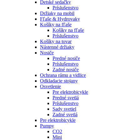
Detské sedačky
Príslušenstvo
Držiaky na mobil
Fľaše & Hydrovaky
Košíky na fľaše
Košíky na fľaše
Príslušenstvo
Košíky na tovar
Nástenné držiaky
Nosiče
Predné nosiče
Príslušenstvo
Zadné nosiče
Ochrana rámu a vidlice
Odkladacie stojany
Osvetlenie
Pre elektrobicykle
Predné svetlá
Príslušenstvo
Sady svetiel
Zadné svetlá
Pre elektrobicykle
Pumpy
CO2
Mini