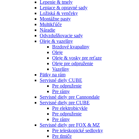
Lepenie & tmely
Lepiace & opravné sady
Ložiská & venčeky
Montážne pasty
Multikľúče
Náradie
Odvzdušňovacie sady
Oleje & vazelíny
Brzdové kvapaliny
Oleje
Oleje & vosky pre reťaze
Oleje pre odpruženie
Vazelíny
Pätky na rám
Servisné diely CUBE
Pre odpruženie
Pre rámy
Servisné diely pre Cannondale
Servisné diely pre CUBE
Pre elektrobicykle
Pre odpruženie
Pre rámy
Servisné diely pre FOX & MZ
Pre teleskopické sedlovky
Pre tlmiče