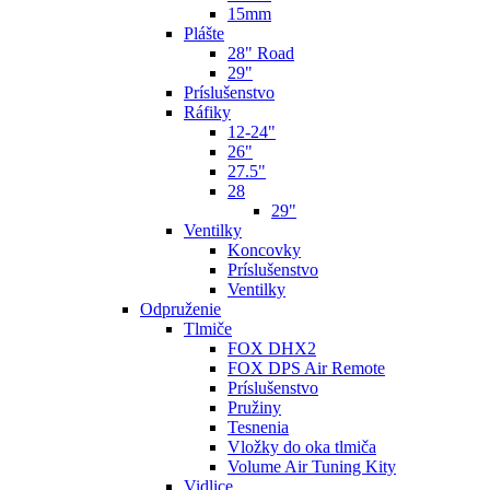
15mm
Plášte
28" Road
29"
Príslušenstvo
Ráfiky
12-24"
26"
27.5"
28
29"
Ventilky
Koncovky
Príslušenstvo
Ventilky
Odpruženie
Tlmiče
FOX DHX2
FOX DPS Air Remote
Príslušenstvo
Pružiny
Tesnenia
Vložky do oka tlmiča
Volume Air Tuning Kity
Vidlice