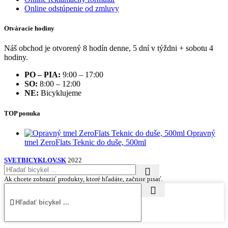
Online odstúpenie od zmluvy
Otváracie hodiny
Náš obchod je otvorený 8 hodín denne, 5 dní v týždni + sobotu 4
hodiny.
PO – PIA:
9:00 – 17:00
SO:
8:00 – 12:00
NE:
Bicyklujeme
TOP ponuka
Opravný
tmel ZeroFlats Teknic do duše, 500ml
SVETBICYKLOV.SK
2022
Ak chcete zobraziť produkty, ktoré hľadáte, začnite písať.