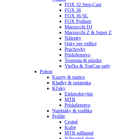
FOX 32 Step-Cast
FOX 36
FOX 36 SL
FOX Podium
Marzocchi DJ
Marzocchi Z & Super Z
Nálepky
Osky pre vidlice
Prachovky
Príslušenstvo
Tesnenia & púzdra
Viečka & TopCap sady
Pohon
Kazety & matice
Kladky & ramienka
Kľuky
Elektrobicykle
MTB
Príslušenstvo
Napináky & vodítka
Pedále
Cestné
Kufre
MTB nášlapné
Náhradné diely