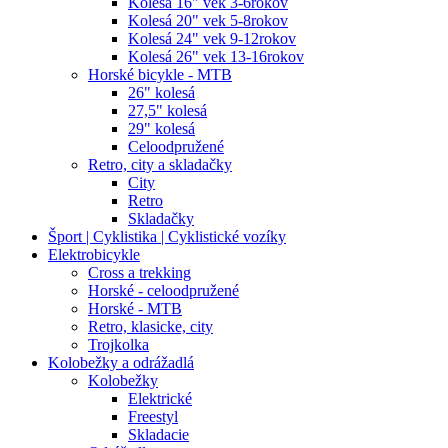
Kolesá 16" vek 3-6rokov
Kolesá 20" vek 5-8rokov
Kolesá 24" vek 9-12rokov
Kolesá 26" vek 13-16rokov
Horské bicykle - MTB
26" kolesá
27,5" kolesá
29" kolesá
Celoodpružené
Retro, city a skladačky
City
Retro
Skladačky
Šport | Cyklistika | Cyklistické vozíky
Elektrobicykle
Cross a trekking
Horské - celoodpružené
Horské - MTB
Retro, klasicke, city
Trojkolka
Kolobežky a odrážadlá
Kolobežky
Elektrické
Freestyl
Skladacie