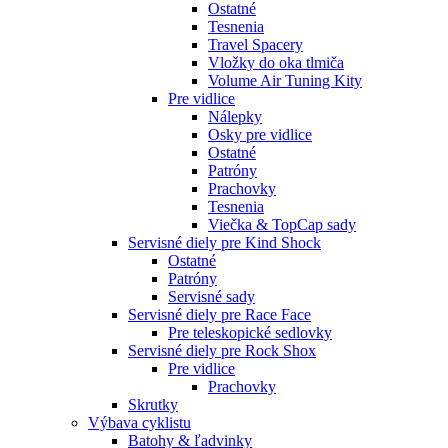
Ostatné
Tesnenia
Travel Spacery
Vložky do oka tlmiča
Volume Air Tuning Kity
Pre vidlice
Nálepky
Osky pre vidlice
Ostatné
Patróny
Prachovky
Tesnenia
Viečka & TopCap sady
Servisné diely pre Kind Shock
Ostatné
Patróny
Servisné sady
Servisné diely pre Race Face
Pre teleskopické sedlovky
Servisné diely pre Rock Shox
Pre vidlice
Prachovky
Skrutky
Výbava cyklistu
Batohy & ľadvinky