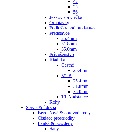
47
55
56
Ježkovia a viečka
Omotávky
Podložky pod predstavec
Predstavce
25.4mm
31.8mm
35.0mm
Príslušenstvo
Riadítka
Cestné
25.4mm
MTB
25.4mm
31.8mm
35.0mm
TT Nadstavce
Rohy
Servis & údržba
Bezdušové & opravné tmely
Čistiace prostriedky
Lanká & bowdeny
Sady