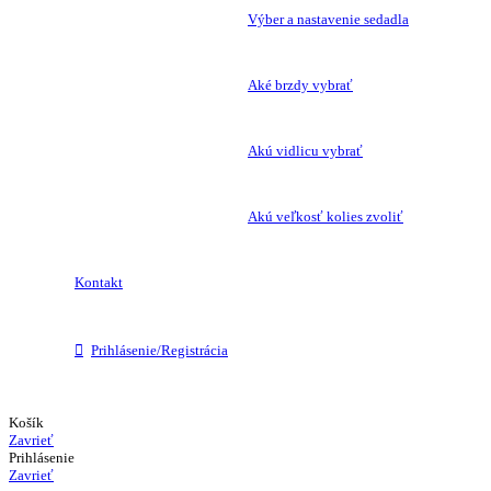
Výber a nastavenie sedadla
Aké brzdy vybrať
Akú vidlicu vybrať
Akú veľkosť kolies zvoliť
Kontakt
Prihlásenie/Registrácia
Košík
Zavrieť
Prihlásenie
Zavrieť