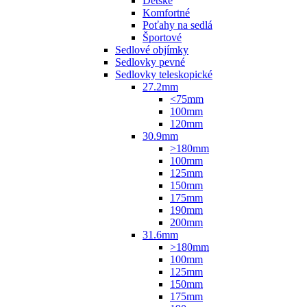
Detské
Komfortné
Poťahy na sedlá
Športové
Sedlové objímky
Sedlovky pevné
Sedlovky teleskopické
27.2mm
<75mm
100mm
120mm
30.9mm
>180mm
100mm
125mm
150mm
175mm
190mm
200mm
31.6mm
>180mm
100mm
125mm
150mm
175mm