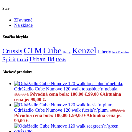
Stav
Zľavnené
Na sklade
Značka bicykla
CTM
Cube
Kenzel
Crussis
Liberty
Harry
RckMachine
Urban Iki
Spirit
taxxi
Urbis
Akciové produkty
Odrážadlo Cube Numove 120 walk topasblue´n´nebula,
Pôvodná cena bola: 100,00 €.
99,00
€
Aktuálna
100,00
€
cena je: 99,00 €.
Odrážadlo Cube Numove 120 walk fucsia´n´plum,
100,00
€
Pôvodná cena bola: 100,00 €.
99,00
€
Aktuálna cena je:
99,00 €.