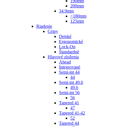
190mm
200mm
34.9mm
>180mm
125mm
Riadenie
Gripy
Detské
Ergonomické
Lock-On
Štandardné
Hlavové zloženia
Ahead
Integrované
Semi-int 44
44
Semi-int 49.6
49.6
Semi-int 56
56
Tapered 41
47
Tapered 41-42
52
Tapered 44