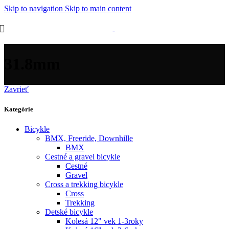
Skip to navigation
Skip to main content
31.8mm
Zavrieť
Kategórie
Bicykle
BMX, Freeride, Downhille
BMX
Cestné a gravel bicykle
Cestné
Gravel
Cross a trekking bicykle
Cross
Trekking
Detské bicykle
Kolesá 12" vek 1-3roky