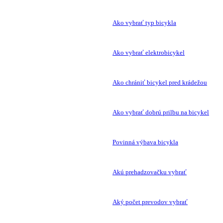
Ako vybrať typ bicykla
Ako vybrať elektrobicykel
Ako chrániť bicykel pred krádežou
Ako vybrať dobrú prilbu na bicykel
Povinná výbava bicykla
Akú prehadzovačku vybrať
Aký počet prevodov vybrať