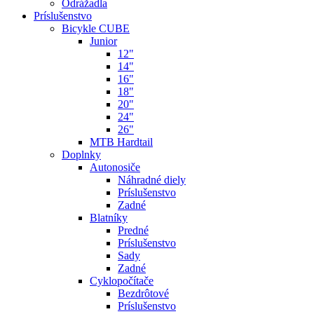
Odrážadla
Príslušenstvo
Bicykle CUBE
Junior
12"
14"
16"
18"
20"
24"
26"
MTB Hardtail
Doplnky
Autonosiče
Náhradné diely
Príslušenstvo
Zadné
Blatníky
Predné
Príslušenstvo
Sady
Zadné
Cyklopočítače
Bezdrôtové
Príslušenstvo