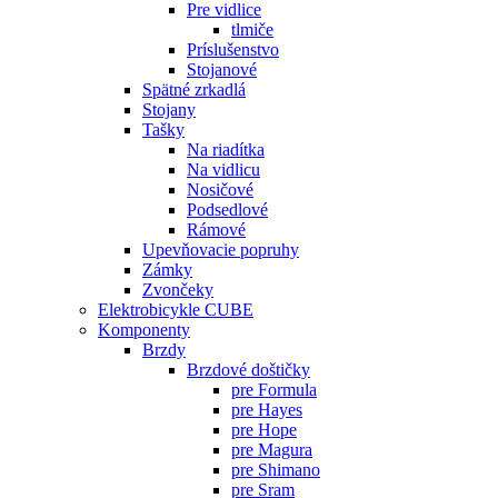
Pre vidlice
tlmiče
Príslušenstvo
Stojanové
Spätné zrkadlá
Stojany
Tašky
Na riadítka
Na vidlicu
Nosičové
Podsedlové
Rámové
Upevňovacie popruhy
Zámky
Zvončeky
Elektrobicykle CUBE
Komponenty
Brzdy
Brzdové doštičky
pre Formula
pre Hayes
pre Hope
pre Magura
pre Shimano
pre Sram