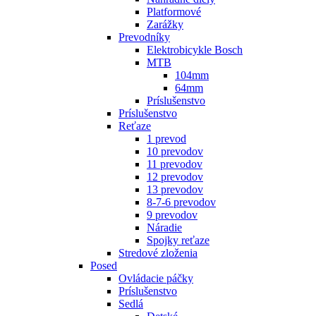
Platformové
Zarážky
Prevodníky
Elektrobicykle Bosch
MTB
104mm
64mm
Príslušenstvo
Príslušenstvo
Reťaze
1 prevod
10 prevodov
11 prevodov
12 prevodov
13 prevodov
8-7-6 prevodov
9 prevodov
Náradie
Spojky reťaze
Stredové zloženia
Posed
Ovládacie páčky
Príslušenstvo
Sedlá