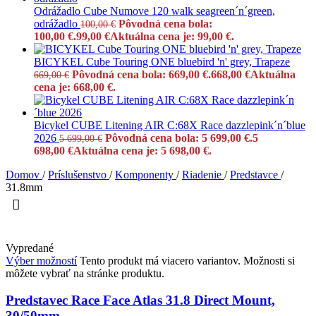
Odrážadlo Cube Numove 120 walk seagreen´n´green,
odrážadlo
Pôvodná cena bola:
100,00
€
100,00 €.
99,00
€
Aktuálna cena je: 99,00 €.
BICYKEL Cube Touring ONE bluebird 'n' grey, Trapeze
Pôvodná cena bola: 669,00 €.
668,00
€
Aktuálna
669,00
€
cena je: 668,00 €.
Bicykel CUBE Litening AIR C:68X Race dazzlepink´n´blue
2026
Pôvodná cena bola: 5 699,00 €.
5
5 699,00
€
698,00
€
Aktuálna cena je: 5 698,00 €.
Domov
/
Príslušenstvo
/
Komponenty
/
Riadenie
/
Predstavce
/
31.8mm
Vypredané
Výber možností
Tento produkt má viacero variantov. Možnosti si
môžete vybrať na stránke produktu.
Predstavec Race Face Atlas 31.8 Direct Mount,
30/50mm