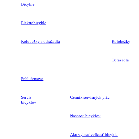
Bicykle
Elektrobicykle
Kolobežky a odrážadlá
Kolobežky
Odrážadla
Príslušenstvo
Servis
Cenník servisných prác
bicyklov
Nosnosť bicyklov
Ako vybrať veľkosť bicykla