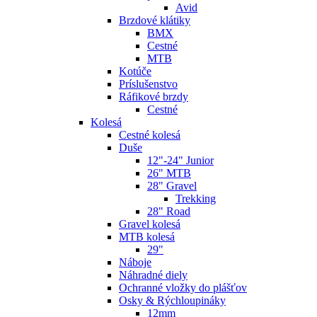
Avid
Brzdové klátiky
BMX
Cestné
MTB
Kotúče
Príslušenstvo
Ráfikové brzdy
Cestné
Kolesá
Cestné kolesá
Duše
12"-24" Junior
26" MTB
28" Gravel
Trekking
28" Road
Gravel kolesá
MTB kolesá
29"
Náboje
Náhradné diely
Ochranné vložky do plášťov
Osky & Rýchloupináky
12mm