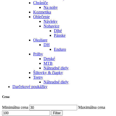
Chrániče
Na nohy
Kozmetika
Oblečenie
Návleky
Nohavice
Dlhé
Pánske
Okuliare
DH
Enduro
Prilby
Detské
MTB
Náhradné diely
Šiltovky & čiapky
Tretry
Náhradné diely
Darčekové poukážky
Cena
Minimálna cena
Maximálna cena
Filter