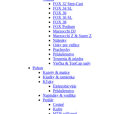
FOX 32 Step-Cast
FOX 34 SL
FOX 36
FOX 36 SL
FOX 38
FOX Podium
Marzocchi DJ
Marzocchi Z & Super Z
Nálepky
Osky pre vidlice
Prachovky
Príslušenstvo
Tesnenia & púzdra
Viečka & TopCap sady
Pohon
Kazety & matice
Kladky & ramienka
Kľuky
Elektrobicykle
Príslušenstvo
Napináky & vodítka
Pedále
Cestné
Kufre
MTB nášlapné