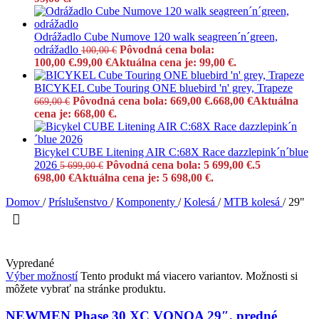
Odrážadlo Cube Numove 120 walk seagreen´n´green,
odrážadlo
Pôvodná cena bola:
100,00
€
100,00 €.
99,00
€
Aktuálna cena je: 99,00 €.
BICYKEL Cube Touring ONE bluebird 'n' grey, Trapeze
Pôvodná cena bola: 669,00 €.
668,00
€
Aktuálna
669,00
€
cena je: 668,00 €.
Bicykel CUBE Litening AIR C:68X Race dazzlepink´n´blue
2026
Pôvodná cena bola: 5 699,00 €.
5
5 699,00
€
698,00
€
Aktuálna cena je: 5 698,00 €.
Domov
/
Príslušenstvo
/
Komponenty
/
Kolesá
/
MTB kolesá
/
29"
Vypredané
Výber možností
Tento produkt má viacero variantov. Možnosti si
môžete vybrať na stránke produktu.
NEWMEN Phase 30 XC VONOA 29″, predné