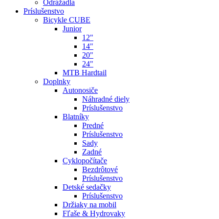
Odrážadla
Príslušenstvo
Bicykle CUBE
Junior
12"
14"
20"
24"
MTB Hardtail
Doplnky
Autonosiče
Náhradné diely
Príslušenstvo
Blatníky
Predné
Príslušenstvo
Sady
Zadné
Cyklopočítače
Bezdrôtové
Príslušenstvo
Detské sedačky
Príslušenstvo
Držiaky na mobil
Fľaše & Hydrovaky