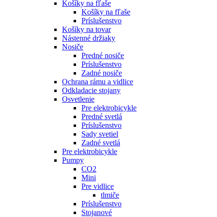
Košíky na fľaše
Košíky na fľaše
Príslušenstvo
Košíky na tovar
Nástenné držiaky
Nosiče
Predné nosiče
Príslušenstvo
Zadné nosiče
Ochrana rámu a vidlice
Odkladacie stojany
Osvetlenie
Pre elektrobicykle
Predné svetlá
Príslušenstvo
Sady svetiel
Zadné svetlá
Pre elektrobicykle
Pumpy
CO2
Mini
Pre vidlice
tlmiče
Príslušenstvo
Stojanové