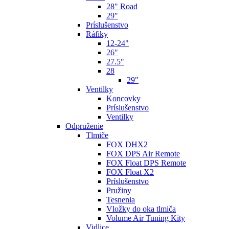
28" Road
29"
Príslušenstvo
Ráfiky
12-24"
26"
27.5"
28
29"
Ventilky
Koncovky
Príslušenstvo
Ventilky
Odpruženie
Tlmiče
FOX DHX2
FOX DPS Air Remote
FOX Float DPS Remote
FOX Float X2
Príslušenstvo
Pružiny
Tesnenia
Vložky do oka tlmiča
Volume Air Tuning Kity
Vidlice