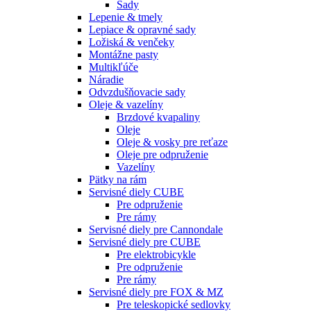
Sady
Lepenie & tmely
Lepiace & opravné sady
Ložiská & venčeky
Montážne pasty
Multikľúče
Náradie
Odvzdušňovacie sady
Oleje & vazelíny
Brzdové kvapaliny
Oleje
Oleje & vosky pre reťaze
Oleje pre odpruženie
Vazelíny
Pätky na rám
Servisné diely CUBE
Pre odpruženie
Pre rámy
Servisné diely pre Cannondale
Servisné diely pre CUBE
Pre elektrobicykle
Pre odpruženie
Pre rámy
Servisné diely pre FOX & MZ
Pre teleskopické sedlovky