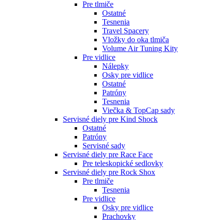
Pre tlmiče
Ostatné
Tesnenia
Travel Spacery
Vložky do oka tlmiča
Volume Air Tuning Kity
Pre vidlice
Nálepky
Osky pre vidlice
Ostatné
Patróny
Tesnenia
Viečka & TopCap sady
Servisné diely pre Kind Shock
Ostatné
Patróny
Servisné sady
Servisné diely pre Race Face
Pre teleskopické sedlovky
Servisné diely pre Rock Shox
Pre tlmiče
Tesnenia
Pre vidlice
Osky pre vidlice
Prachovky