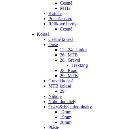
Cestné
MTB
Kotúče
Príslušenstvo
Ráfikové brzdy
Cestné
Kolesá
Cestné kolesá
Duše
12"-24" Junior
26" MTB
28" Gravel
Trekking
28" Road
29" MTB
Gravel kolesá
MTB kolesá
29"
Náboje
Náhradné diely
Osky & Rýchloupináky
12mm
15mm
20mm
Plášte