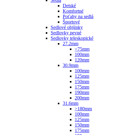
Sedlá
Detské
Komfortné
Poťahy na sedlá
Športové
Sedlové objímky
Sedlovky pevné
Sedlovky teleskopické
27.2mm
<75mm
100mm
120mm
30.9mm
100mm
125mm
150mm
175mm
190mm
200mm
31.6mm
>180mm
100mm
125mm
150mm
175mm