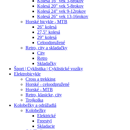
Kolesá 16" vek 3-6rokov
Kolesá 20" vek 5-8rokov
Kolesá 24" vek 9-12rokov
Kolesá 26" vek 13-16rokov
Horské bicykle - MTB
26" kolesá
27,5" kolesá
29" kolesá
Celoodpružené
Retro, city a skladačky
City
Retro
Skladačky
Šport | Cyklistika | Cyklistické vozíky
Elektrobicykle
Cross a trekking
Horské - celoodpružené
Horské - MTB
Retro, klasicke, city
Trojkolka
Kolobežky a odrážadlá
Kolobežky
Elektrické
Freestyl
Skladacie