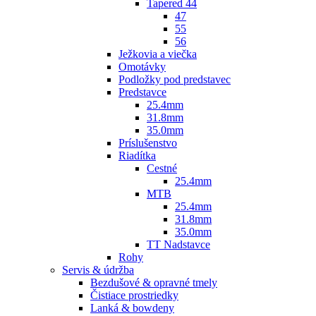
Tapered 44
47
55
56
Ježkovia a viečka
Omotávky
Podložky pod predstavec
Predstavce
25.4mm
31.8mm
35.0mm
Príslušenstvo
Riadítka
Cestné
25.4mm
MTB
25.4mm
31.8mm
35.0mm
TT Nadstavce
Rohy
Servis & údržba
Bezdušové & opravné tmely
Čistiace prostriedky
Lanká & bowdeny