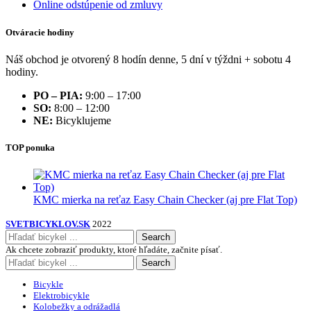
Online odstúpenie od zmluvy
Otváracie hodiny
Náš obchod je otvorený 8 hodín denne, 5 dní v týždni + sobotu 4
hodiny.
PO – PIA:
9:00 – 17:00
SO:
8:00 – 12:00
NE:
Bicyklujeme
TOP ponuka
KMC mierka na reťaz Easy Chain Checker (aj pre Flat Top)
SVETBICYKLOV.SK
2022
Search
Ak chcete zobraziť produkty, ktoré hľadáte, začnite písať.
Search
Bicykle
Elektrobicykle
Kolobežky a odrážadlá