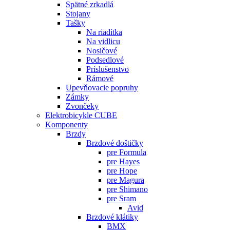
Spätné zrkadlá
Stojany
Tašky
Na riadítka
Na vidlicu
Nosičové
Podsedlové
Príslušenstvo
Rámové
Upevňovacie popruhy
Zámky
Zvončeky
Elektrobicykle CUBE
Komponenty
Brzdy
Brzdové doštičky
pre Formula
pre Hayes
pre Hope
pre Magura
pre Shimano
pre Sram
Avid
Brzdové klátiky
BMX