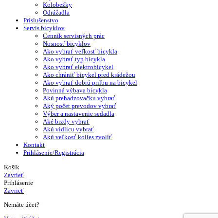
Kolobežky
Odrážadla
Príslušenstvo
Servis bicyklov
Cenník servisných prác
Nosnosť bicyklov
Ako vybrať veľkosť bicykla
Ako vybrať typ bicykla
Ako vybrať elektrobicykel
Ako chrániť bicykel pred krádežou
Ako vybrať dobrú prilbu na bicykel
Povinná výbava bicykla
Akú prehadzovačku vybrať
Aký počet prevodov vybrať
Výber a nastavenie sedadla
Aké brzdy vybrať
Akú vidlicu vybrať
Akú veľkosť kolies zvoliť
Kontakt
Prihlásenie/Registrácia
Košík
Zavrieť
Prihlásenie
Zavrieť
Nemáte účet?