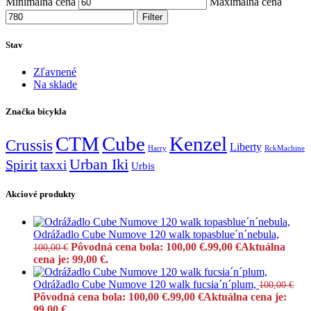
Minimálna cena
Maximálna cena
Filter
Stav
Zľavnené
Na sklade
Značka bicykla
CTM
Cube
Kenzel
Crussis
Liberty
Harry
RckMachine
Urban Iki
Spirit
taxxi
Urbis
Akciové produkty
Odrážadlo Cube Numove 120 walk topasblue´n´nebula,
Pôvodná cena bola: 100,00 €.
99,00
€
Aktuálna
100,00
€
cena je: 99,00 €.
Odrážadlo Cube Numove 120 walk fucsia´n´plum,
100,00
€
Pôvodná cena bola: 100,00 €.
99,00
€
Aktuálna cena je:
99,00 €.