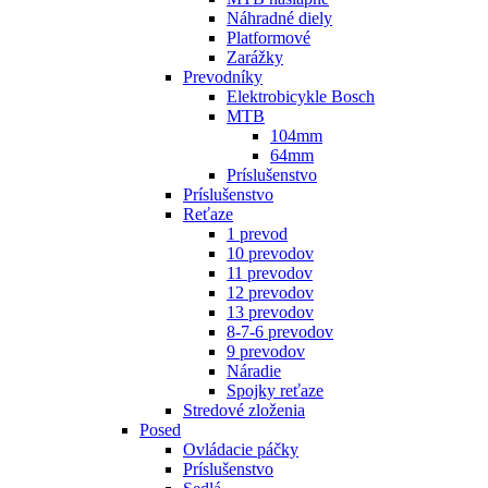
Náhradné diely
Platformové
Zarážky
Prevodníky
Elektrobicykle Bosch
MTB
104mm
64mm
Príslušenstvo
Príslušenstvo
Reťaze
1 prevod
10 prevodov
11 prevodov
12 prevodov
13 prevodov
8-7-6 prevodov
9 prevodov
Náradie
Spojky reťaze
Stredové zloženia
Posed
Ovládacie páčky
Príslušenstvo