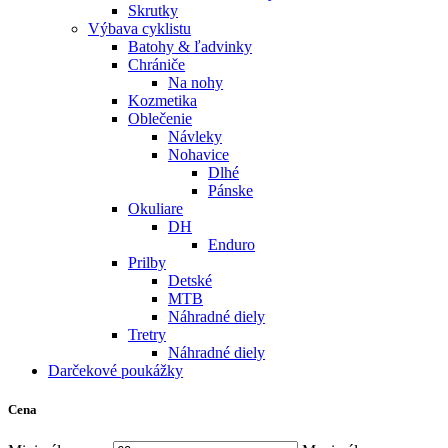
Skrutky
Výbava cyklistu
Batohy & ľadvinky
Chrániče
Na nohy
Kozmetika
Oblečenie
Návleky
Nohavice
Dlhé
Pánske
Okuliare
DH
Enduro
Prilby
Detské
MTB
Náhradné diely
Tretry
Náhradné diely
Darčekové poukážky
Cena