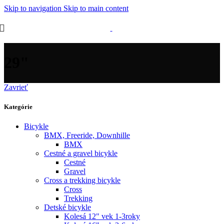
Skip to navigation
Skip to main content
29"
Zavrieť
Kategórie
Bicykle
BMX, Freeride, Downhille
BMX
Cestné a gravel bicykle
Cestné
Gravel
Cross a trekking bicykle
Cross
Trekking
Detské bicykle
Kolesá 12" vek 1-3roky