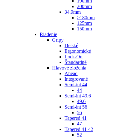
190mm
200mm
34.9mm
>180mm
125mm
150mm
Riadenie
Gripy
Detské
Ergonomické
Lock-On
Štandardné
Hlavové zloženia
Ahead
Integrované
Semi-int 44
44
Semi-int 49.6
49.6
Semi-int 56
56
Tapered 41
47
Tapered 41-42
52