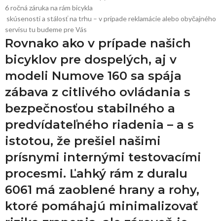
6 ročná záruka na rám bicykla
skúsenosti a stálosť na trhu – v prípade reklamácie alebo obyčajného
servisu tu budeme pre Vás
Rovnako ako v prípade našich
bicyklov pre dospelých, aj v
modeli Numove 160 sa spája
zábava z citlivého ovládania s
bezpečnosťou stabilného a
predvídateľného riadenia – a s
istotou, že prešiel našimi
prísnymi internými testovacími
procesmi. Ľahký rám z duralu
6061 má zaoblené hrany a rohy,
ktoré pomáhajú minimalizovať