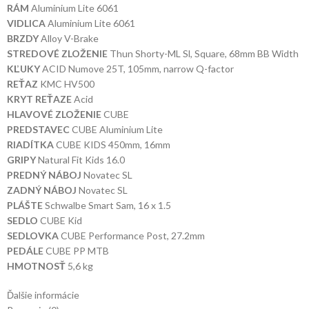
RÁM
Aluminium Lite 6061
VIDLICA
Aluminium Lite 6061
BRZDY
Alloy V-Brake
STREDOVÉ ZLOŽENIE
Thun Shorty-ML Sl, Square, 68mm BB Width
KĽUKY
ACID Numove 25T, 105mm, narrow Q-factor
REŤAZ
KMC HV500
KRYT REŤAZE
Acid
HLAVOVÉ ZLOŽENIE
CUBE
PREDSTAVEC
CUBE Aluminium Lite
RIADÍTKA
CUBE KIDS 450mm, 16mm
GRIPY
Natural Fit Kids 16.0
PREDNÝ NÁBOJ
Novatec SL
ZADNÝ NÁBOJ
Novatec SL
PLÁŠTE
Schwalbe Smart Sam, 16 x 1.5
SEDLO
CUBE Kid
SEDLOVKA
CUBE Performance Post, 27.2mm
PEDÁLE
CUBE PP MTB
HMOTNOSŤ
5,6 kg
Ďalšie informácie