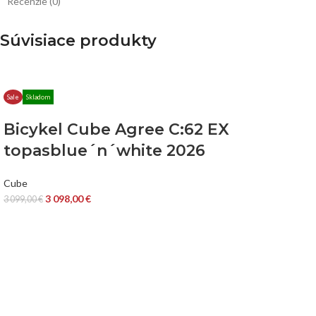
Recenzie (0)
Súvisiace produkty
Sale
Skladom
Bicykel Cube Agree C:62 EX
topasblue´n´white 2026
Cube
3 098,00
€
3 099,00
€