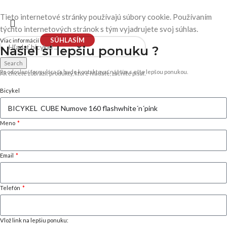
Tieto internetové stránky používajú súbory cookie. Používaním
týchto internetových stránok s tým vyjadrujete svoj súhlas.
SÚHLASÍM
Viac informácií
Našiel si
lepšiu ponuku ?
Search
Po odoslaní formulára ťa bude kontaktovať náš tím s ešte lepšou ponukou.
Ak chcete zobraziť produkty, ktoré hľadáte, začnite písať.
Bicykel
Meno
Email
Telefón
Vlož link na lepšiu ponuku: