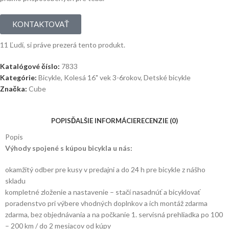
KONTAKTOVAŤ
11
Ľudí, si práve prezerá tento produkt.
Katalógové číslo:
7833
Kategórie:
Bicykle
,
Kolesá 16" vek 3-6rokov
,
Detské bicykle
Značka:
Cube
POPIS
ĎALŠIE INFORMÁCIE
RECENZIE (0)
Popis
Výhody spojené s kúpou bicykla u nás:
okamžitý odber pre kusy v predajni a do 24 h pre bicykle z nášho
skladu
kompletné zloženie a nastavenie – stačí nasadnúť a bicyklovať
poradenstvo pri výbere vhodných doplnkov a ich montáž zdarma
zdarma, bez objednávania a na počkanie 1. servisná prehliadka po 100
– 200 km / do 2 mesiacov od kúpy