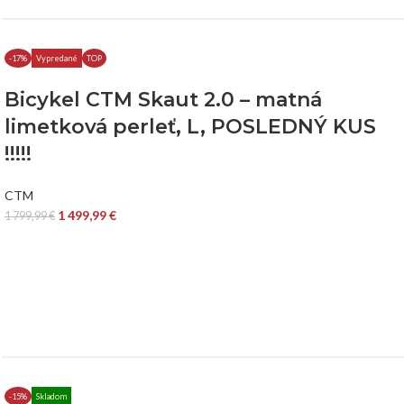
-17%
Vypredané
TOP
Bicykel CTM Skaut 2.0 – matná
limetková perleť, L, POSLEDNÝ KUS
!!!!!
CTM
1 499,99
€
1 799,99
€
-15%
Skladom