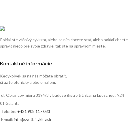
Pokiaľ ste vášnivý cyklista, alebo sa ním chcete stať, alebo pokiaľ chcete
spraviť niečo pre svoje zdravie, tak ste na správnom mieste.
Kontaktné informácie
Kedykoľvek sa na nás môžete obrátiť,
či už telefonicky alebo emailom.
ul. Obrancov mieru 3194/3 v budove Bistro tržnica na I.poschodí, 924
01 Galanta
Telefón:
+421 908 117 033
E-mail:
info@svetbicyklov.sk