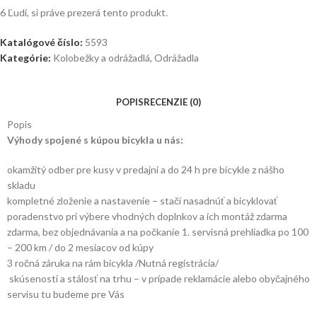
6
Ľudí, si práve prezerá tento produkt.
Katalógové číslo:
5593
Kategórie:
Kolobežky a odrážadlá
,
Odrážadla
POPIS
RECENZIE (0)
Popis
Výhody spojené s kúpou bicykla u nás:
okamžitý odber pre kusy v predajni a do 24 h pre bicykle z nášho
skladu
kompletné zloženie a nastavenie – stačí nasadnúť a bicyklovať
poradenstvo pri výbere vhodných doplnkov a ich montáž zdarma
zdarma, bez objednávania a na počkanie 1. servisná prehliadka po 100
– 200 km / do 2 mesiacov od kúpy
3 ročná záruka na rám bicykla /Nutná registrácia/
skúsenosti a stálosť na trhu – v prípade reklamácie alebo obyčajného
servisu tu budeme pre Vás