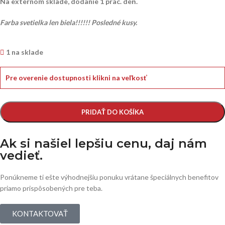
Na externom sklade, dodanie 1 prac. deň.
Farba svetielka len biela!!!!!! Posledné kusy.
1 na sklade
Pre overenie dostupnosti klikni na veľkosť
PRIDAŤ DO KOŠÍKA
Ak si našiel lepšiu cenu, daj nám
vedieť.
Ponúkneme ti ešte výhodnejšiu ponuku vrátane špeciálnych benefitov
priamo prispôsobených pre teba.
KONTAKTOVAŤ