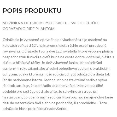
POPIS PRODUKTU
NOVINKA V DETSKOM CYKLOSVETE – SVETIELKUJÚCE
ODRÁŽADLO RIDE PHANTOM!
Odrážadlo je vyrobené z pevného polykarbonátu a je osadené na
kolesách veľkosti 12″, na ktorom si dieťa rýchlo osvojí prirodzenú
rovnováhu. Odrážadlo tvoria dve LED svietidlá, ktoré výborne plnia aj
bezpečnostnú funkciu a dieťa bude na ceste dobre viditeľné, plášte s
dušou a hliníkové ráfiky. Je tiež vybavené ľahko uchopiteľnými
gumenými rukoväťami, ako aj veľmi pohodlným sedlom s praktickým
úchytom, vďaka ktorému môžu rodičia uchytiť odrážadlo a dieťa tak
ľahšie nadobudne istotu. Jednoducho nastaviteľné sedlo a výška
riaditok zaručuje, že odrážadlo zostane veľkou zábavou na dlhé
obdobie pre rastúce deti, ale aj to, že sa vyhnete stresu pri
nastavovaní, čo ocenia najmä rodičia, ktorí poznajú raňajšie chystanie
detí do materských škôl alebo na poobedňajšiu prechádzku. Toto
odrážadlo hlása praktickosť nadovšetko!