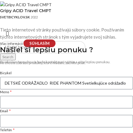
Gripy ACID Travel CMPT
SVETBICYKLOV.SK
2022
Tieto internetové stránky používajú súbory cookie. Používaním
týchto internetových stránok s tým vyjadrujete svoj súhlas.
SÚHLASÍM
Viac informácií
Našiel si
lepšiu ponuku ?
Search
Po odoslaní formulára ťa bude kontaktovať náš tím s ešte lepšou ponukou.
Ak chcete zobraziť produkty, ktoré hľadáte, začnite písať.
Bicykel
Meno
Email
Telefón