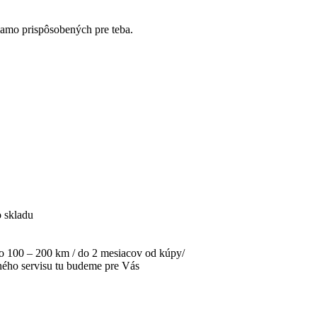
iamo prispôsobených pre teba.
o skladu
po 100 – 200 km / do 2 mesiacov od kúpy/
jného servisu tu budeme pre Vás