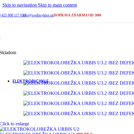
2-5 pracovných dní
Skip to navigation
Skip to main content
+421 908 117 033
info@svetbicyklov.sk
DOPRAVA ZDARMA OD 500€
ŠIROKÝ VÝBER
Bicykle na sklade
KAMENNÁ PREDAJNA
Galanta
Skladom
SERVIS A PORADENSTVO
+421 908 117 033
ELEKTROBICYKLE
Cross a trekking
Click to enlarge
Horské - celoodpružené