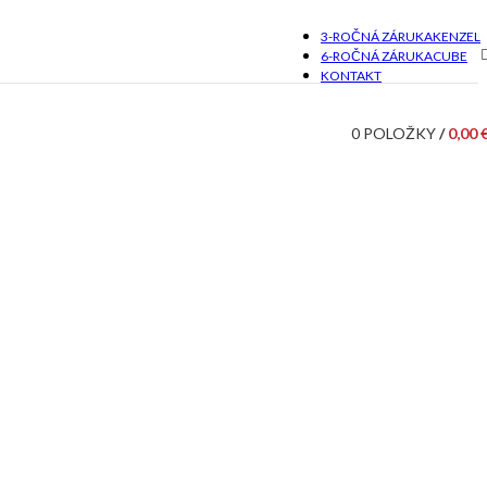
3-ROČNÁ ZÁRUKA
KENZEL
6-ROČNÁ ZÁRUKA
CUBE
KONTAKT
0
POLOŽKY
/
0,00