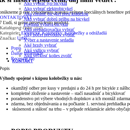
Ako vybrať typ bicykla
Ako vybrať elektrobicykel
onúkneme ti ešte výhodnejšiu ponuku vrátane špeciálnych benefitov pr
Ako chrániť bicykel pred krádežou
ONTAKTOVAŤ
Ako vybrať dobrú prilbu na bicykel
7
Ľudí, si práve prezerá tento produkt.
Povinná výbava bicykla
Katalógové číslo:
5926
Akú prehadzovačku vybrať
Kategórie:
Elektrické
,
Kolobežky
,
Kolobežky a odrážadlá
Aký počet prevodov vybrať
Značka:
Urbis
Výber a nastavenie sedadla
Aké brzdy vybrať
Popis
Akú vidlicu vybrať
Ďalšie informácie
Akú veľkosť kolies zvoliť
Recenzie (0)
KONTAKT
Popis
Výhody spojené s kúpou kolobežky u nás:
okamžitý odber pre kusy v predajni a do 24 h pre bicykle z nášh
kompletné zloženie a nastavenie – stačí nasadnúť a bicyklovať
poradenstvo pri výbere vhodných doplnkov a ich montáž zdarma
zdarma, bez objednávania a na počkanie 1. servisná prehliadka 
skúsenosti a stálosť na trhu – v prípade reklamácie alebo obyča