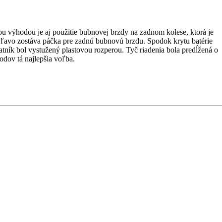
 výhodou je aj použitie bubnovej brzdy na zadnom kolese, ktorá je
 vľavo zostáva páčka pre zadnú bubnovú brzdu. Spodok krytu batérie
tník bol vystužený plastovou rozperou. Tyč riadenia bola predĺžená o
odov tá najlepšia voľba.