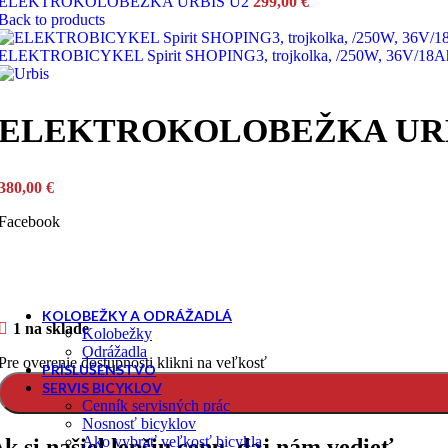
ELEKTROKOLOBEŽKA URBIS U2
299,00
€
Back to products
Horské - MTB
ELEKTROBICYKEL Spirit SHOPING3, trojkolka, /250W, 36V/18A
ELEKTROKOLOBEŽKA URBIS
Retro, klasicke, city
380,00
€
Trojkolka
Facebook
KOLOBEŽKY A ODRÁŽADLÁ
1 na sklade
Kolobežky
Odrážadla
Pre overenie dostupnosti klikni na veľkosť
PRÍSLUŠENSTVO
SERVIS BICYKLOV
Cenník servisných prác
Nosnosť bicyklov
Ako vybrať veľkosť bicykla
k si našiel lepšiu cenu, daj nám vedieť.