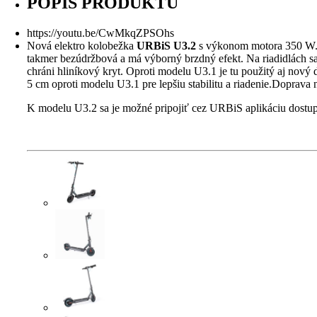
POPIS PRODUKTU
https://youtu.be/CwMkqZPSOhs
Nová elektro kolobežka
URBiS U3.2
s výkonom motora 350 W. V
takmer bezúdržbová a má výborný brzdný efekt. Na riadidlách sa
chráni hliníkový kryt. Oproti modelu U3.1 je tu použitý aj nový
5 cm oproti modelu U3.1 pre lepšiu stabilitu a riadenie.Doprav
K modelu U3.2 sa je možné pripojiť cez URBiS aplikáciu dostupn