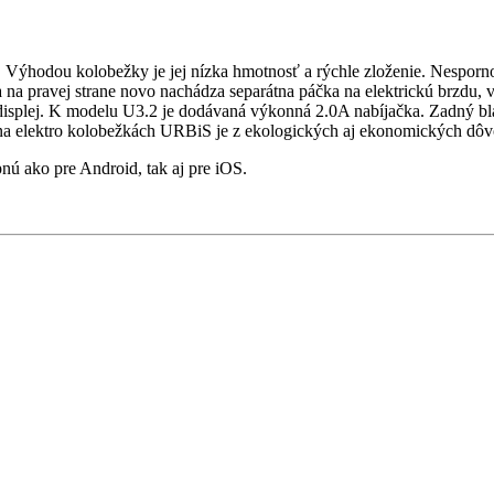
ýhodou kolobežky je jej nízka hmotnosť a rýchle zloženie. Nespornou
 na pravej strane novo nachádza separátna páčka na elektrickú brzdu,
 displej. K modelu U3.2 je dodávaná výkonná 2.0A nabíjačka. Zadný bla
a na elektro kolobežkách URBiS je z ekologických aj ekonomických dôv
ú ako pre Android, tak aj pre iOS.