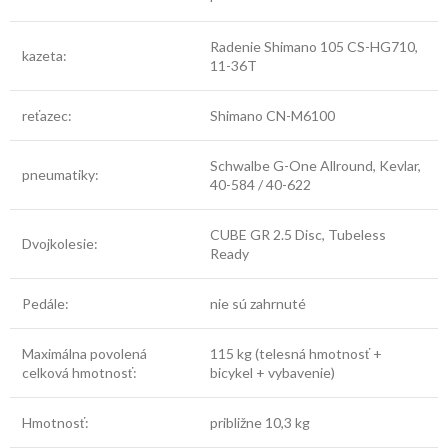
Radenie Shimano 105 CS-HG710,
kazeta:
11-36T
reťazec:
Shimano CN-M6100
Schwalbe G-One Allround, Kevlar,
pneumatiky:
40-584 / 40-622
CUBE GR 2.5 Disc, Tubeless
Dvojkolesie:
Ready
Pedále:
nie sú zahrnuté
Maximálna povolená
115 kg (telesná hmotnosť +
celková hmotnosť:
bicykel + vybavenie)
Hmotnosť:
približne 10,3 kg