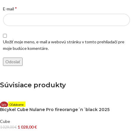
*
E-mail
Uložiť moje meno, e-mail a webovú stránku v tomto prehliadači pre
moje budúce komentáre.
Súvisiace produkty
Sale
Očakávame
Bicykel Cube Nulane Pro fireorange´n´black 2025
Cube
1 028,00
€
1 029,00
€