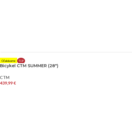
Očakávame
TOP
Bicykel CTM SUMMER (28″)
CTM
439,99
€