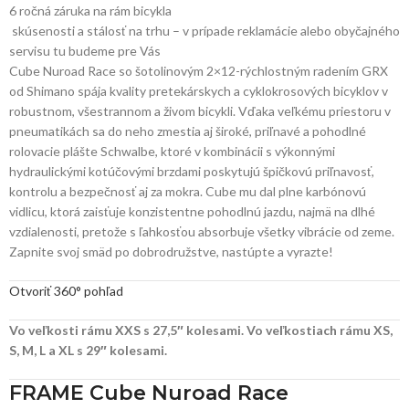
6 ročná záruka na rám bicykla
skúsenosti a stálosť na trhu – v prípade reklamácie alebo obyčajného
servisu tu budeme pre Vás
Cube Nuroad Race so šotolinovým 2×12-rýchlostným radením GRX
od Shimano spája kvality pretekárskych a cyklokrosových bicyklov v
robustnom, všestrannom a živom bicykli. Vďaka veľkému priestoru v
pneumatikách sa do neho zmestia aj široké, priľnavé a pohodlné
rolovacie plášte Schwalbe, ktoré v kombinácii s výkonnými
hydraulickými kotúčovými brzdami poskytujú špičkovú priľnavosť,
kontrolu a bezpečnosť aj za mokra. Cube mu dal plne karbónovú
vidlicu, ktorá zaisťuje konzistentne pohodlnú jazdu, najmä na dlhé
vzdialenosti, pretože s ľahkosťou absorbuje všetky vibrácie od zeme.
Zapnite svoj smäd po dobrodružstve, nastúpte a vyrazte!
Otvoriť 360° pohľad
Vo veľkosti rámu XXS s 27,5″ kolesami. Vo veľkostiach rámu XS,
S, M, L a XL s 29″ kolesami.
FRAME Cube Nuroad Race