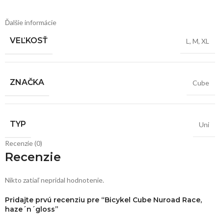
Ďalšie informácie
VEĽKOSŤ
L
,
M
,
XL
ZNAČKA
Cube
TYP
Uni
Recenzie (0)
Recenzie
Nikto zatiaľ nepridal hodnotenie.
Pridajte prvú recenziu pre “Bicykel Cube Nuroad Race,
haze´n´gloss”