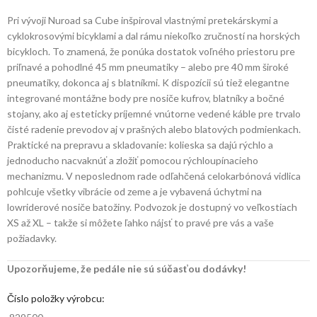
Pri vývoji Nuroad sa Cube inšpiroval vlastnými pretekárskymi a
cyklokrosovými bicyklami a dal rámu niekoľko zručností na horských
bicykloch. To znamená, že ponúka dostatok voľného priestoru pre
priľnavé a pohodlné 45 mm pneumatiky – alebo pre 40 mm široké
pneumatiky, dokonca aj s blatníkmi. K dispozícii sú tiež elegantne
integrované montážne body pre nosiče kufrov, blatníky a bočné
stojany, ako aj esteticky príjemné vnútorne vedené káble pre trvalo
čisté radenie prevodov aj v prašných alebo blatových podmienkach.
Praktické na prepravu a skladovanie: kolieska sa dajú rýchlo a
jednoducho nacvaknúť a zložiť pomocou rýchloupínacieho
mechanizmu. V neposlednom rade odľahčená celokarbónová vidlica
pohlcuje všetky vibrácie od zeme a je vybavená úchytmi na
lowriderové nosiče batožiny. Podvozok je dostupný vo veľkostiach
XS až XL – takže si môžete ľahko nájsť to pravé pre vás a vaše
požiadavky.
Upozorňujeme, že pedále nie sú súčasťou dodávky!
Číslo položky výrobcu: