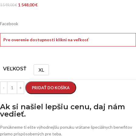
1 548,00
€
1 549,00
€
Facebook
Pre overenie dostupnosti klikni na veľkosť
VEĽKOSŤ
XL
PRIDAŤ DO KOŠÍKA
Ak si našiel lepšiu cenu, daj nám
vedieť.
Ponúkneme ti ešte výhodnejšiu ponuku vrátane špeciálnych benefitov
priamo prispôsobených pre teba.