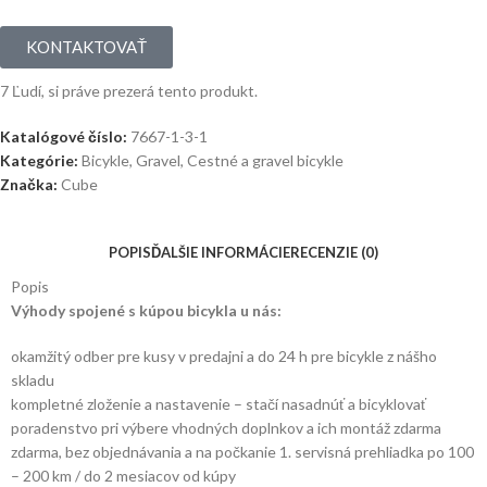
KONTAKTOVAŤ
7
Ľudí, si práve prezerá tento produkt.
Katalógové číslo:
7667-1-3-1
Kategórie:
Bicykle
,
Gravel
,
Cestné a gravel bicykle
Značka:
Cube
POPIS
ĎALŠIE INFORMÁCIE
RECENZIE (0)
Popis
Výhody spojené s kúpou bicykla u nás:
okamžitý odber pre kusy v predajni a do 24 h pre bicykle z nášho
skladu
kompletné zloženie a nastavenie – stačí nasadnúť a bicyklovať
poradenstvo pri výbere vhodných doplnkov a ich montáž zdarma
zdarma, bez objednávania a na počkanie 1. servisná prehliadka po 100
– 200 km / do 2 mesiacov od kúpy