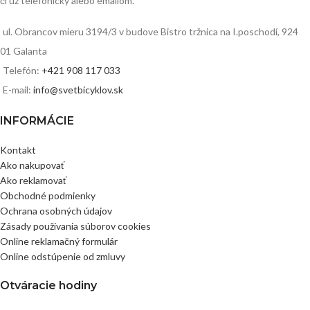
či už telefonicky alebo emailom.
ul. Obrancov mieru 3194/3 v budove Bistro tržnica na I.poschodí, 924
01 Galanta
Telefón:
+421 908 117 033
E-mail:
info@svetbicyklov.sk
INFORMÁCIE
Kontakt
Ako nakupovať
Ako reklamovať
Obchodné podmienky
Ochrana osobných údajov
Zásady používania súborov cookies
Online reklamačný formulár
Online odstúpenie od zmluvy
Otváracie hodiny