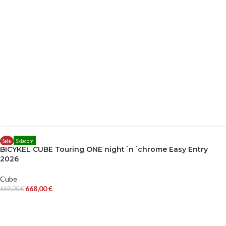
Sale
Skladom
BICYKEL CUBE Touring ONE night´n´chrome Easy Entry
2026
Cube
668,00
€
669,00
€