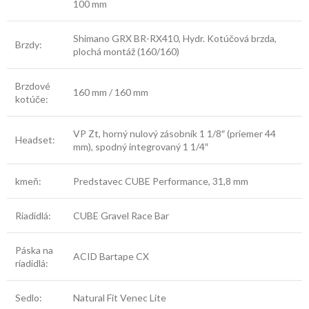
100 mm
Shimano GRX BR-RX410, Hydr. Kotúčová brzda,
Brzdy:
plochá montáž (160/160)
Brzdové
160 mm / 160 mm
kotúče:
VP Zt, horný nulový zásobník 1 1/8″ (priemer 44
Headset:
mm), spodný integrovaný 1 1/4″
kmeň:
Predstavec CUBE Performance, 31,8 mm
Riadidlá:
CUBE Gravel Race Bar
Páska na
ACID Bartape CX
riadidlá:
Sedlo:
Natural Fit Venec Lite