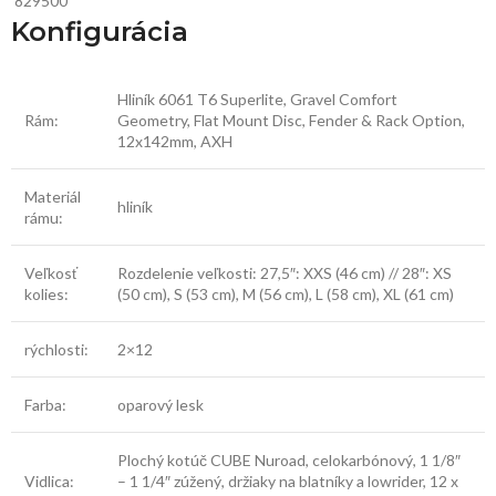
829500
Konfigurácia
Hliník 6061 T6 Superlite, Gravel Comfort
Rám:
Geometry, Flat Mount Disc, Fender & Rack Option,
12x142mm, AXH
Materiál
hliník
rámu:
Veľkosť
Rozdelenie veľkosti: 27,5″: XXS (46 cm) // 28″: XS
kolies:
(50 cm), S (53 cm), M (56 cm), L (58 cm), XL (61 cm)
rýchlosti:
2×12
Farba:
oparový lesk
Plochý kotúč CUBE Nuroad, celokarbónový, 1 1/8″
Vidlica:
– 1 1/4″ zúžený, držiaky na blatníky a lowrider, 12 x