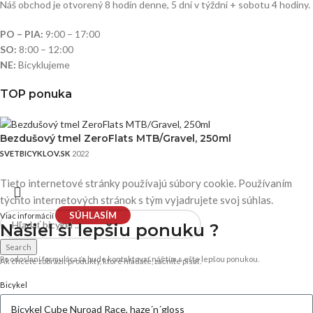
Náš obchod je otvorený 8 hodín denne, 5 dní v týždni + sobotu 4 hodiny.
PO – PIA:
9:00 – 17:00
SO:
8:00 – 12:00
NE:
Bicyklujeme
TOP ponuka
Bezdušový tmel ZeroFlats MTB/Gravel, 250ml
SVETBICYKLOV.SK
2022
Tieto internetové stránky používajú súbory cookie. Používaním
týchto internetových stránok s tým vyjadrujete svoj súhlas.
SÚHLASÍM
Viac informácií
Našiel si
lepšiu ponuku ?
Search
Po odoslaní formulára ťa bude kontaktovať náš tím s ešte lepšou ponukou.
Ak chcete zobraziť produkty, ktoré hľadáte, začnite písať.
Bicykel