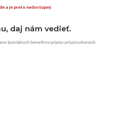
de a je preto nedostupný.
nu, daj nám vedieť.
ane špeciálnych benefitov priamo prispôsobených