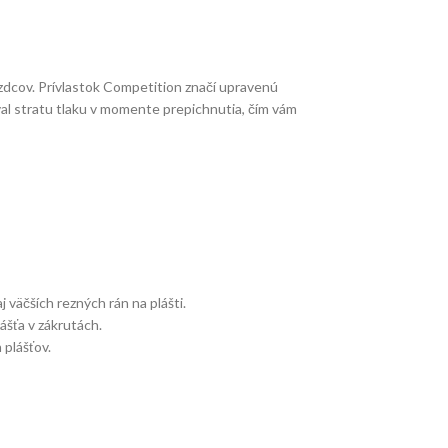
azdcov. Prívlastok Competition značí upravenú
val stratu tlaku v momente prepichnutia, čím vám
 väčších rezných rán na plášti.
ášťa v zákrutách.
plášťov.