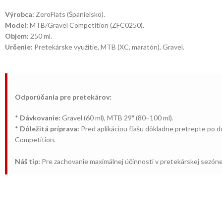
Výrobca:
ZeroFlats (Španielsko).
Model:
MTB/Gravel Competition (ZFC0250).
Objem:
250 ml.
Určenie:
Pretekárske využitie, MTB (XC, maratón), Gravel.
Odporúčania pre pretekárov:
*
Dávkovanie:
Gravel (60 ml), MTB 29″ (80–100 ml).
*
Dôležitá príprava:
Pred aplikáciou fľašu dôkladne pretrepte po do
Competition.
Náš tip:
Pre zachovanie maximálnej účinnosti v pretekárskej sezóne