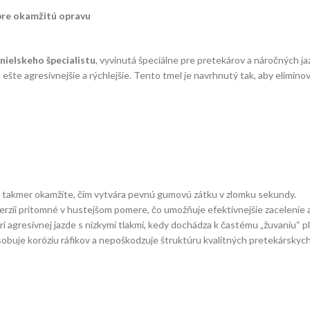
pre okamžitú opravu
nielskeho špecialistu
, vyvinutá špeciálne pre pretekárov a náročných j
ešte agresívnejšie a rýchlejšie. Tento tmel je navrhnutý tak, aby elimino
u takmer okamžite, čím vytvára pevnú gumovú zátku v zlomku sekundy.
erzii prítomné v hustejšom pomere, čo umožňuje efektívnejšie zacelenie aj
ri agresívnej jazde s nízkymi tlakmi, kedy dochádza k častému „žuvaniu“ pl
uje koróziu ráfikov a nepoškodzuje štruktúru kvalitných pretekárskych 