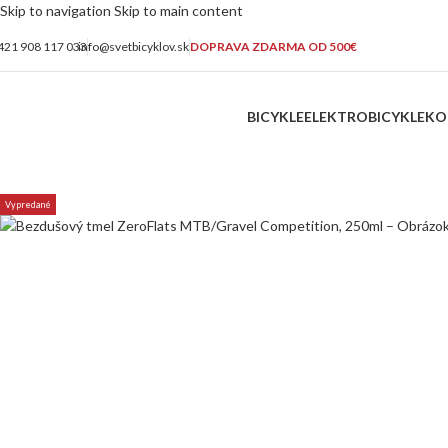
Skip to navigation
Skip to main content
421 908 117 033
info@svetbicyklov.sk
DOPRAVA ZDARMA OD 500€
BICYKLE
ELEKTROBICYKLE
KO
Vypredané