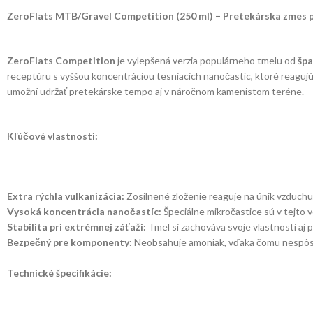
ZeroFlats MTB/Gravel Competition (250 ml) – Pretekárska zmes 
ZeroFlats Competition
je vylepšená verzia populárneho tmelu od
špa
receptúru s vyššou koncentráciou tesniacich nanočastíc, ktoré reagujú 
umožní udržať pretekárske tempo aj v náročnom kamenistom teréne.
Kľúčové vlastnosti:
Extra rýchla vulkanizácia:
Zosilnené zloženie reaguje na únik vzduch
Vysoká koncentrácia nanočastíc:
Špeciálne mikročastice sú v tejto v
Stabilita pri extrémnej záťaži:
Tmel si zachováva svoje vlastnosti aj p
Bezpečný pre komponenty:
Neobsahuje amoniak, vďaka čomu nespôsob
Technické špecifikácie: