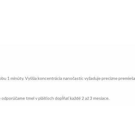
bu 1 minúty. Vyššia koncentrácia nanočastíc vyžaduje precízne premiešan
 odporúčame tmel v plášťoch dopĺňať každé 2 až 3 mesiace.