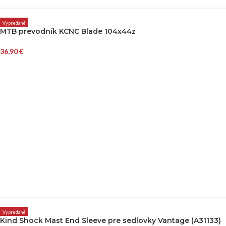
Vypredané
MTB prevodník KCNC Blade 104x44z
36,90
€
Vypredané
Kind Shock Mast End Sleeve pre sedlovky Vantage (A31133)