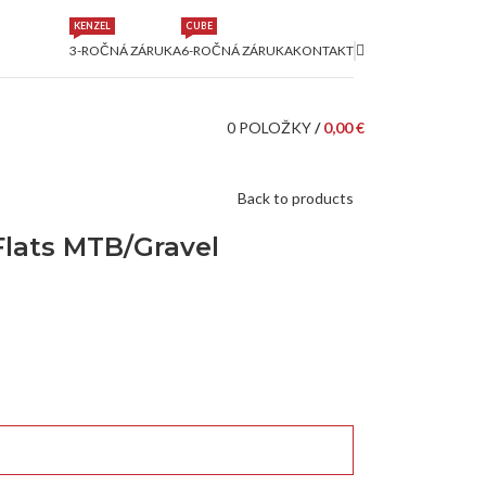
KENZEL
CUBE
3-ROČNÁ ZÁRUKA
6-ROČNÁ ZÁRUKA
KONTAKT
0
POLOŽKY
/
0,00
€
Back to products
lats MTB/Gravel