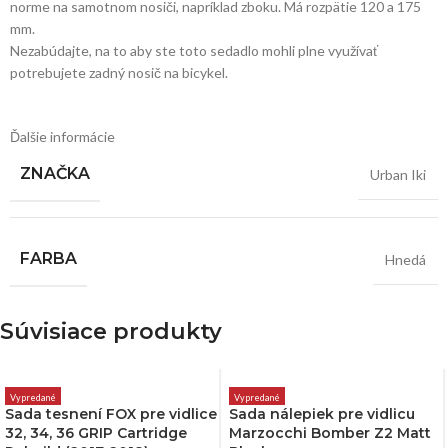
norme na samotnom nosiči, napríklad zboku. Má rozpätie 120 a 175
mm.
Nezabúdajte, na to aby ste toto sedadlo mohli plne využívať
potrebujete zadný nosič na bicykel.
Ďalšie informácie
ZNAČKA
Urban Iki
FARBA
Hnedá
Súvisiace produkty
Vypredané
Vypredané
Sada tesnení FOX pre vidlice
Sada nálepiek pre vidlicu
32, 34, 36 GRIP Cartridge
Marzocchi Bomber Z2 Matt