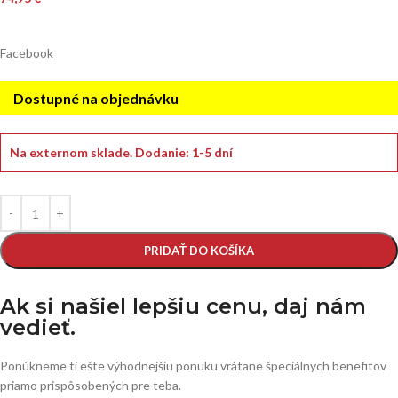
Facebook
Dostupné na objednávku
Na externom sklade.
Dodanie: 1-5 dní
PRIDAŤ DO KOŠÍKA
Ak si našiel lepšiu cenu, daj nám
vedieť.
Ponúkneme ti ešte výhodnejšiu ponuku vrátane špeciálnych benefitov
priamo prispôsobených pre teba.