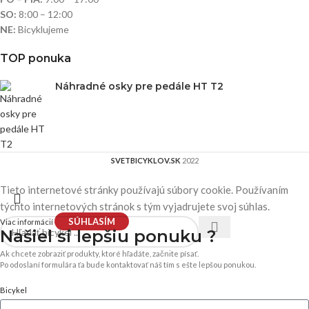
SO:
8:00 – 12:00
NE:
Bicyklujeme
TOP ponuka
Náhradné osky pre pedále HT T2
SVETBICYKLOV.SK
2022
Tieto internetové stránky používajú súbory cookie. Používaním
týchto internetových stránok s tým vyjadrujete svoj súhlas.
SÚHLASÍM
Viac informácií
Našiel si
lepšiu ponuku ?
Ak chcete zobraziť produkty, ktoré hľadáte, začnite písať.
Po odoslaní formulára ťa bude kontaktovať náš tím s ešte lepšou ponukou.
Bicykel