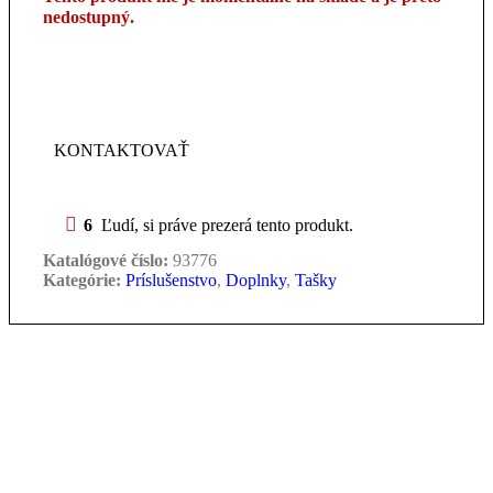
nedostupný.
Ak si našiel lepšiu cenu, daj nám vedieť.
Ponúkneme ti ešte výhodnejšiu ponuku vrátane
špeciálnych benefitov priamo prispôsobených pre teba.
KONTAKTOVAŤ
6
Ľudí, si práve prezerá tento produkt.
Katalógové číslo:
93776
Kategórie:
Príslušenstvo
,
Doplnky
,
Tašky