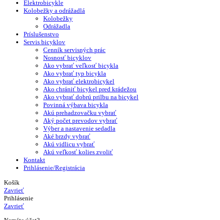
Elektrobicykle
Kolobežky a odrážadlá
Kolobežky
Odrážadla
Príslušenstvo
Servis bicyklov
Cenník servisných prác
Nosnosť bicyklov
Ako vybrať veľkosť bicykla
Ako vybrať typ bicykla
Ako vybrať elektrobicykel
Ako chrániť bicykel pred krádežou
Ako vybrať dobrú prilbu na bicykel
Povinná výbava bicykla
Akú prehadzovačku vybrať
Aký počet prevodov vybrať
Výber a nastavenie sedadla
Aké brzdy vybrať
Akú vidlicu vybrať
Akú veľkosť kolies zvoliť
Kontakt
Prihlásenie/Registrácia
Košík
Zavrieť
Prihlásenie
Zavrieť