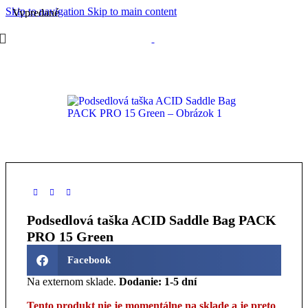
Skip to navigation
Skip to main content
Vypredané
Podsedlová taška ACID Saddle Bag PACK
PRO 15 Green
Facebook
Na externom sklade.
Dodanie: 1-5 dní
Tento produkt nie je momentálne na sklade a je preto