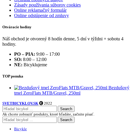
Zásady používania súborov cookies
Online reklamačný formulár
Online odstúpenie od zmluvy
Otváracie hodiny
Náš obchod je otvorený 8 hodín denne, 5 dní v týždni + sobotu 4
hodiny.
PO – PIA:
9:00 – 17:00
SO:
8:00 – 12:00
NE:
Bicyklujeme
TOP ponuka
Bezdušový
tmel ZeroFlats MTB/Gravel, 250ml
SVETBICYKLOV.SK
2022
Search
Ak chcete zobraziť produkty, ktoré hľadáte, začnite písať.
Search
Bicykle