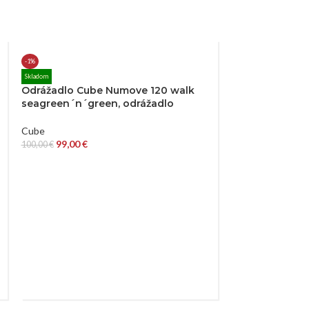
-1%
Skladom
Odrážadlo Cube Numove 120 walk
seagreen´n´green, odrážadlo
Cube
99,00
€
100,00
€