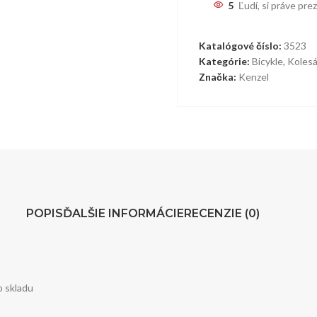
5
Ľudí, si práve pre
Katalógové číslo:
3523
Kategórie:
Bicykle
,
Kolesá
Značka:
Kenzel
POPIS
ĎALŠIE INFORMÁCIE
RECENZIE (0)
o skladu