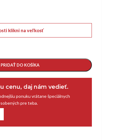
ti klikni na veľkosť
PRIDAŤ DO KOŠÍKA
šiu cenu, daj nám vedieť.
dnejšiu ponuku vrátane špeciálnych
ôsobených pre teba.