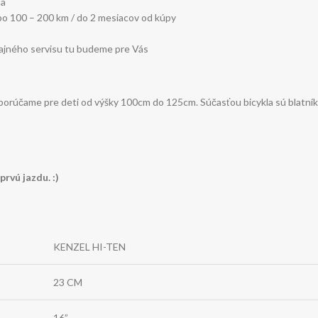
ma
 po 100 – 200 km / do 2 mesiacov od kúpy
čajného servisu tu budeme pre Vás
porúčame pre deti od výšky 100cm do 125cm. Súčasťou bicykla sú blatník a 
rvú jazdu. :)
KENZEL HI-TEN
23 CM
16”