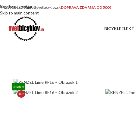
Skip to navigation
+421 908 117 033
info@svetbicyklov.sk
DOPRAVA ZDARMA OD 500€
Skip to main content
BICYKLE
ELEKT
Skladom
TOP