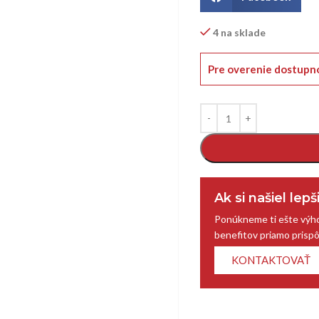
4 na sklade
Pre overenie dostupnos
Ak si našiel lep
Ponúkneme ti ešte výho
benefitov priamo prisp
KONTAKTOVAŤ