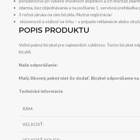
poradenstvo pri výbere vhodných doplnkov a ich montáž zdar
zdarma, bez objednávania a na počkanie 1. servisná prehliadka
3 ročná záruka na rám bicykla /Nutná registrácia/
skúsenosti a stálosť na trhu – v prípade reklamácie alebo oby
POPIS PRODUKTU
Veľmi pekný bicykel pre najmenších cyklistov. Tento bicykel od
bicykli.
Naše odporúčanie:
Malý, šikovný, pekný niet čo dodať. Bicykel odporúčame na p
Technické informácie
RÁM:
VEĽKOSŤ:
VEĽKOSŤ KOLIES: