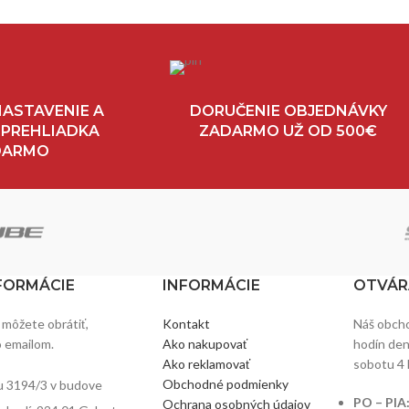
ASTAVENIE A
DORUČENIE OBJEDNÁVKY
 PREHLIADKA
ZADARMO UŽ OD 500€
DARMO
FORMÁCIE
INFORMÁCIE
OTVÁR
 môžete obrátiť,
Kontakt
Náš obcho
o emailom.
Ako nakupovať
hodín denn
Ako reklamovať
sobotu 4 
Obchodné podmienky
u 3194/3 v budove
PO – PIA
Ochrana osobných údajov