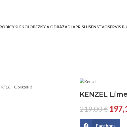
ROBICYKLE
KOLOBEŽKY A ODRÁŽADLÁ
PRÍSLUŠENSTVO
SERVIS B
KENZEL Lime
197,
219,00
€
Facebook