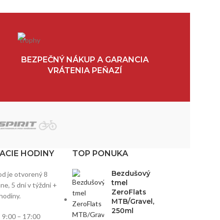
BEZPEČNÝ NÁKUP A GARANCIA
VRÁTENIA PEŇAZÍ
ACIE HODINY
TOP PONUKA
Bezdušový
d je otvorený 8
tmel
e, 5 dní v týždni +
ZeroFlats
hodiny.
MTB/Gravel,
250ml
:
9:00 – 17:00