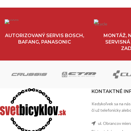
AUTORIZOVANÝ SERVIS BOSCH,
MONTÁŽ, N
BAFANG, PANASONIC
SERVISNÁ
ZA
KONTAKTNÉ IN
Kedykoľvek sa na nás
či už telefonicky aleb
ul. Obrancov mier