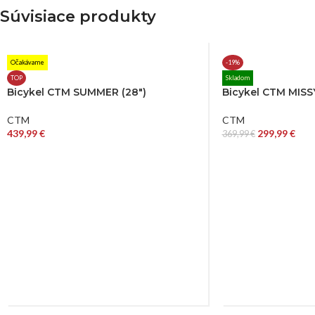
Súvisiace produkty
Očakávame
-19%
TOP
Skladom
Bicykel CTM SUMMER (28″)
Bicykel CTM MISSY
CTM
CTM
439,99
€
299,99
€
369,99
€