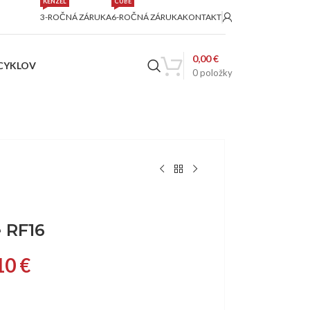
KENZEL
CUBE
3-ROČNÁ ZÁRUKA
6-ROČNÁ ZÁRUKA
KONTAKT
0,00
€
ICYKLOV
0
položky
 RF16
10
€