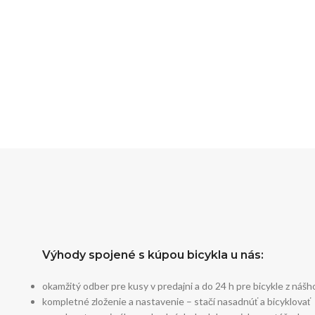
Výhody spojené s kúpou bicykla u nás:
okamžitý odber pre kusy v predajni a do 24 h pre bicykle z nášh
kompletné zloženie a nastavenie – stačí nasadnúť a bicyklovať