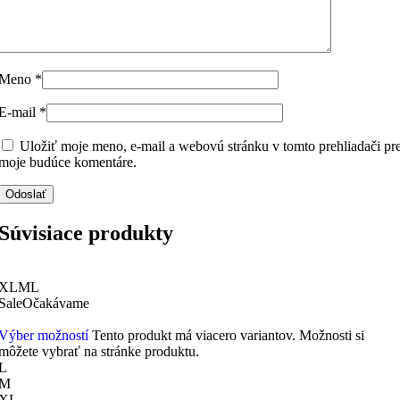
Meno
*
E-mail
*
Uložiť moje meno, e-mail a webovú stránku v tomto prehliadači pr
moje budúce komentáre.
Súvisiace produkty
XL
M
L
Sale
Očakávame
Výber možností
Tento produkt má viacero variantov. Možnosti si
môžete vybrať na stránke produktu.
L
M
XL