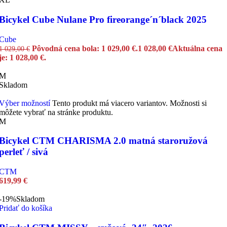
Bicykel Cube Nulane Pro fireorange´n´black 2025
Cube
Pôvodná cena bola: 1 029,00 €.
1 028,00
€
Aktuálna cena
1 029,00
€
je: 1 028,00 €.
M
Skladom
Výber možností
Tento produkt má viacero variantov. Možnosti si
môžete vybrať na stránke produktu.
M
Bicykel CTM CHARISMA 2.0 matná staroružová
perleť / sivá
CTM
619,99
€
-19%
Skladom
Pridať do košíka