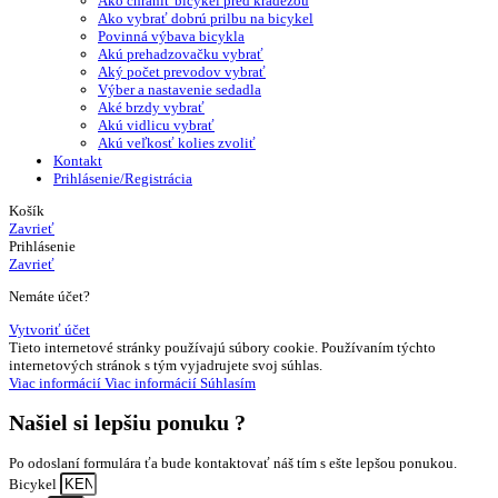
Ako chrániť bicykel pred krádežou
Ako vybrať dobrú prilbu na bicykel
Povinná výbava bicykla
Akú prehadzovačku vybrať
Aký počet prevodov vybrať
Výber a nastavenie sedadla
Aké brzdy vybrať
Akú vidlicu vybrať
Akú veľkosť kolies zvoliť
Kontakt
Prihlásenie/Registrácia
Košík
Zavrieť
Prihlásenie
Zavrieť
Nemáte účet?
Vytvoriť účet
Tieto internetové stránky používajú súbory cookie. Používaním týchto
internetových stránok s tým vyjadrujete svoj súhlas.
Viac informácií
Viac informácií
Súhlasím
Našiel si
lepšiu ponuku ?
Po odoslaní formulára ťa bude kontaktovať náš tím s ešte lepšou ponukou.
Bicykel