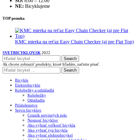
SO:
8:00 – 12:00
NE:
Bicyklujeme
TOP ponuka
KMC mierka na reťaz Easy Chain Checker (aj pre Flat Top)
SVETBICYKLOV.SK
2022
Search
Ak chcete zobraziť produkty, ktoré hľadáte, začnite písať.
Search
Bicykle
Elektrobicykle
Kolobežky a odrážadlá
Kolobežky
Odrážadla
Príslušenstvo
Servis bicyklov
Cenník servisných prác
Nosnosť bicyklov
Ako vybrať veľkosť bicykla
Ako vybrať typ bicykla
Ako vybrať elektrobicykel