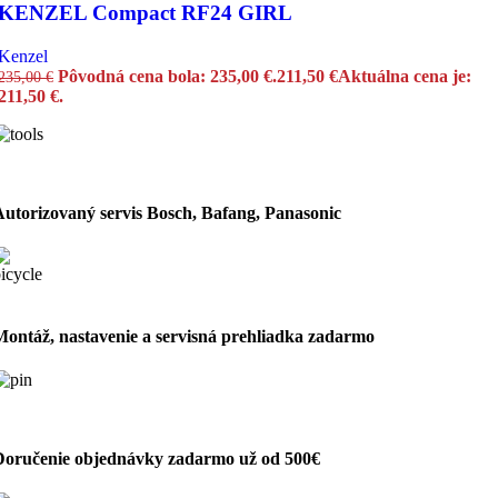
KENZEL Compact RF24 GIRL
Kenzel
Pôvodná cena bola: 235,00 €.
211,50
€
Aktuálna cena je:
235,00
€
211,50 €.
Autorizovaný servis Bosch, Bafang, Panasonic
Montáž, nastavenie a servisná prehliadka zadarmo
Doručenie objednávky zadarmo už od 500€