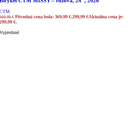
Bicykel CTM MISSY – ružová, 24″, 2026
CTM
Pôvodná cena bola: 369,99 €.
299,99
€
Aktuálna cena je:
369,99
€
299,99 €.
Vypredané