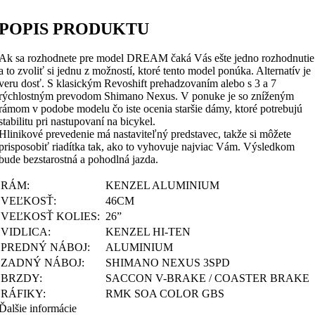
POPIS PRODUKTU
Ak sa rozhodnete pre model DREAM čaká Vás ešte jedno rozhodnutie
a to zvoliť si jednu z možností, ktoré tento model ponúka. Alternatív je
veru dosť. S klasickým Revoshift prehadzovaním alebo s 3 a 7
rýchlostným prevodom Shimano Nexus. V ponuke je so zníženým
rámom v podobe modelu čo iste ocenia staršie dámy, ktoré potrebujú
stabilitu pri nastupovaní na bicykel.
Hlinikové prevedenie má nastaviteľný predstavec, takže si môžete
prisposobiť riadítka tak, ako to vyhovuje najviac Vám. Výsledkom
bude bezstarostná a pohodlná jazda.
RÁM:
KENZEL ALUMINIUM
VEĽKOSŤ:
46CM
VEĽKOSŤ KOLIES:
26”
VIDLICA:
KENZEL HI-TEN
PREDNÝ NÁBOJ:
ALUMINIUM
ZADNÝ NÁBOJ:
SHIMANO NEXUS 3SPD
BRZDY:
SACCON V-BRAKE / COASTER BRAKE
RÁFIKY:
RMK SOA COLOR GBS
Ďalšie informácie