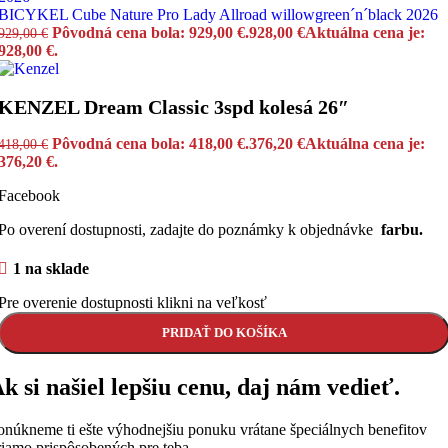
BICYKEL Cube Nature Pro Lady Allroad willowgreen´n´black 2026
Pôvodná cena bola: 929,00 €.
928,00
€
Aktuálna cena je:
929,00
€
928,00 €.
KENZEL Dream Classic 3spd kolesá 26″
Pôvodná cena bola: 418,00 €.
376,20
€
Aktuálna cena je:
418,00
€
376,20 €.
Facebook
Po overení dostupnosti, zadajte do poznámky k objednávke
farbu.
1 na sklade
Pre overenie dostupnosti klikni na veľkosť
PRIDAŤ DO KOŠÍKA
k si našiel lepšiu cenu, daj nám vedieť.
onúkneme ti ešte výhodnejšiu ponuku vrátane špeciálnych benefitov
riamo prispôsobených pre teba.