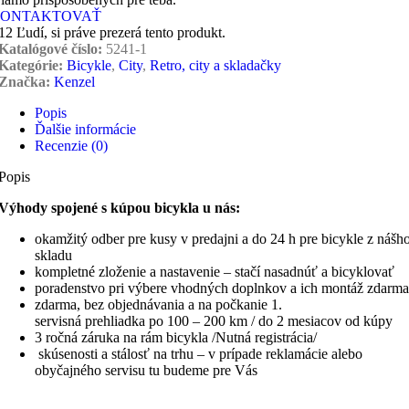
ONTAKTOVAŤ
12
Ľudí, si práve prezerá tento produkt.
Katalógové číslo:
5241-1
Kategórie:
Bicykle
,
City
,
Retro, city a skladačky
Značka:
Kenzel
Popis
Ďalšie informácie
Recenzie (0)
Popis
Výhody spojené s kúpou bicykla u nás:
okamžitý odber pre kusy v predajni a do 24 h pre bicykle z nášh
skladu
kompletné zloženie a nastavenie – stačí nasadnúť a bicyklovať
poradenstvo pri výbere vhodných doplnkov a ich montáž zdarma
zdarma, bez objednávania a na počkanie 1.
servisná prehliadka po 100 – 200 km / do 2 mesiacov od kúpy
3 ročná záruka na rám bicykla /Nutná registrácia/
skúsenosti a stálosť na trhu – v prípade reklamácie alebo
obyčajného servisu tu budeme pre Vás