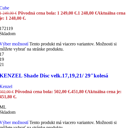
Cube
Pôvodná cena bola: 1 249,00 €.
1 248,00
€
Aktuálna cena
1 249,00
€
je: 1 248,00 €.
17
21
19
Skladom
Výber možností
Tento produkt má viacero variantov. Možnosti si
môžete vybrať na stránke produktu.
17
19
21
KENZEL Shade Disc velk.17,19,21/ 29″kolesá
Kenzel
Pôvodná cena bola: 502,00 €.
451,80
€
Aktuálna cena je:
502,00
€
451,80 €.
M
L
Skladom
Výber možností
Tento produkt má viacero variantov. Možnosti si
môžete vybrať na stránke produktu.