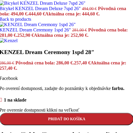
Bicykel KENZEL Dream Deluxe 7spd 26"
Pôvodná cena
494,00
€
bola: 494,00 €.
444,60
€
Aktuálna cena je: 444,60 €.
Back to products
KENZEL Dream Ceremony 1spd 26"
Pôvodná cena bola:
281,00
€
281,00 €.
252,90
€
Aktuálna cena je: 252,90 €.
KENZEL Dream Ceremony 1spd 28″
Pôvodná cena bola: 286,00 €.
257,40
€
Aktuálna cena je:
286,00
€
257,40 €.
Facebook
Po overení dostupnosti, zadajte do poznámky k objednávke
farbu.
1 na sklade
Pre overenie dostupnosti klikni na veľkosť
PRIDAŤ DO KOŠÍKA