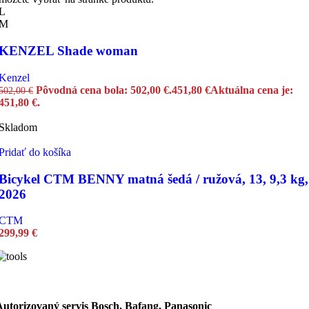
L
M
KENZEL Shade woman
Kenzel
Pôvodná cena bola: 502,00 €.
451,80
€
Aktuálna cena je:
502,00
€
451,80 €.
Skladom
Pridať do košíka
Bicykel CTM BENNY matná šedá / ružová, 13, 9,3 kg,
2026
CTM
299,99
€
Autorizovaný servis Bosch, Bafang, Panasonic