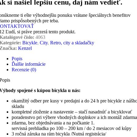
k si našiel lepšiu cenu, daj nám vedieť.
onúkneme ti ešte výhodnejšiu ponuku vrátane špeciálnych benefitov
riamo prispôsobených pre teba.
ONTAKTOVAŤ
12
Ľudí, si práve prezerá tento produkt.
Katalógové číslo:
4063
Kategórie:
Bicykle
,
City
,
Retro, city a skladačky
Značka:
Kenzel
Popis
Ďalšie informácie
Recenzie (0)
Popis
Výhody spojené s kúpou bicykla u nás:
okamžitý odber pre kusy v predajni a do 24 h pre bicykle z nášh
skladu
kompletné zloženie a nastavenie – stačí nasadnúť a bicyklovať
poradenstvo pri výbere vhodných doplnkov a ich montáž zdarma
zdarma, bez objednávania a na počkanie 1.
servisná prehliadka po 100 – 200 km / do 2 mesiacov od kúpy
3 ročná záruka na rám bicykla /Nutná registrácia/