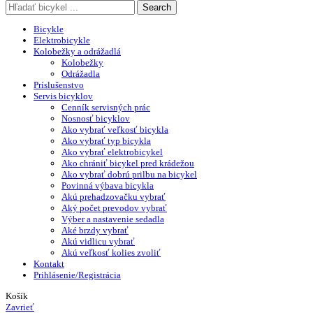
Search
Bicykle
Elektrobicykle
Kolobežky a odrážadlá
Kolobežky
Odrážadla
Príslušenstvo
Servis bicyklov
Cenník servisných prác
Nosnosť bicyklov
Ako vybrať veľkosť bicykla
Ako vybrať typ bicykla
Ako vybrať elektrobicykel
Ako chrániť bicykel pred krádežou
Ako vybrať dobrú prilbu na bicykel
Povinná výbava bicykla
Akú prehadzovačku vybrať
Aký počet prevodov vybrať
Výber a nastavenie sedadla
Aké brzdy vybrať
Akú vidlicu vybrať
Akú veľkosť kolies zvoliť
Kontakt
Prihlásenie/Registrácia
Košík
Zavrieť