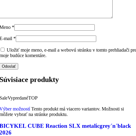
Meno
*
E-mail
*
Uložiť moje meno, e-mail a webovú stránku v tomto prehliadači pr
moje budúce komentáre.
Súvisiace produkty
Sale
Vypredané
TOP
Výber možností
Tento produkt má viacero variantov. Možnosti si
môžete vybrať na stránke produktu.
BICYKEL CUBE Reaction SLX metalicgrey´n´black
2026