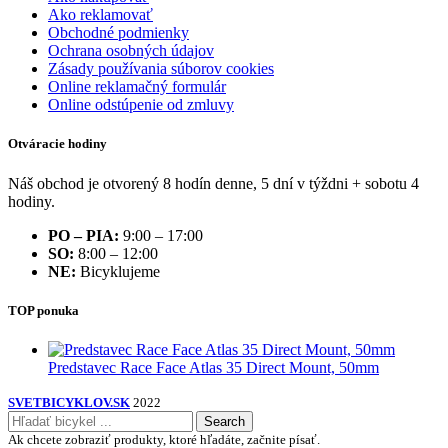
Ako reklamovať
Obchodné podmienky
Ochrana osobných údajov
Zásady používania súborov cookies
Online reklamačný formulár
Online odstúpenie od zmluvy
Otváracie hodiny
Náš obchod je otvorený 8 hodín denne, 5 dní v týždni + sobotu 4
hodiny.
PO – PIA:
9:00 – 17:00
SO:
8:00 – 12:00
NE:
Bicyklujeme
TOP ponuka
Predstavec Race Face Atlas 35 Direct Mount, 50mm
SVETBICYKLOV.SK
2022
Search
Ak chcete zobraziť produkty, ktoré hľadáte, začnite písať.