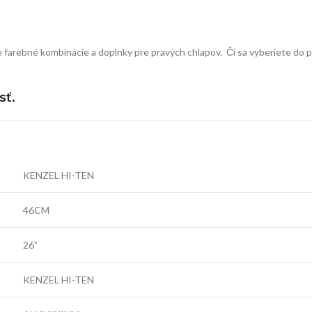
 farebné kombinácie a doplnky pre pravých chlapov. Či sa vyberiete do 
sť.
KENZEL HI-TEN
46CM
26”
KENZEL HI-TEN