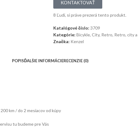
KONTAKTOVAŤ
8
Ľudí, si práve prezerá tento produkt.
Katalógové číslo:
3709
Kategórie:
Bicykle
,
City
,
Retro
,
Retro, city 
Značka:
Kenzel
POPIS
ĎALŠIE INFORMÁCIE
RECENZIE (0)
– 200 km / do 2 mesiacov od kúpy
 servisu tu budeme pre Vás