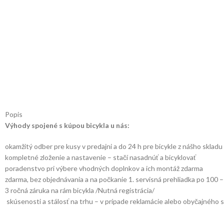
Popis
Výhody spojené s kúpou bicykla u nás:
okamžitý odber pre kusy v predajni a do 24 h pre bicykle z nášho skladu
kompletné zloženie a nastavenie – stačí nasadnúť a bicyklovať
poradenstvo pri výbere vhodných doplnkov a ich montáž zdarma
zdarma, bez objednávania a na počkanie 1. servisná prehliadka po 100 
3 ročná záruka na rám bicykla /Nutná registrácia/
skúsenosti a stálosť na trhu – v prípade reklamácie alebo obyčajného