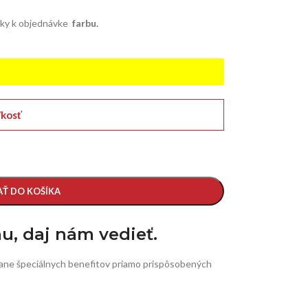
ky k objednávke
farbu.
ľkosť
AŤ DO KOŠÍKA
nu, daj nám vedieť.
ane špeciálnych benefitov priamo prispôsobených