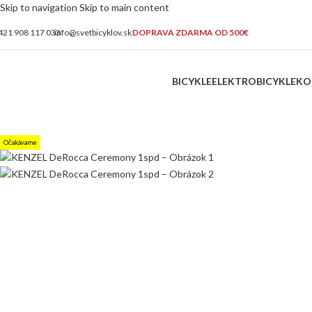
Skip to navigation
Skip to main content
421 908 117 033
info@svetbicyklov.sk
DOPRAVA ZDARMA OD 500€
BICYKLE
ELEKTROBICYKLE
KO
Očakávame