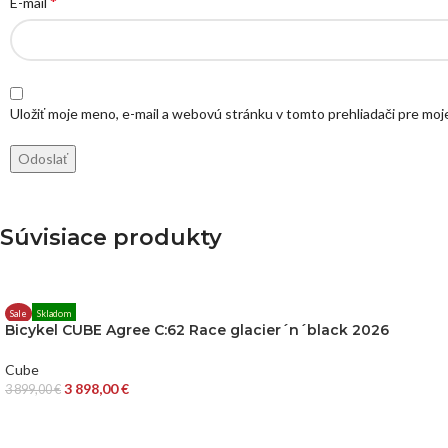
*
E-mail
Uložiť moje meno, e-mail a webovú stránku v tomto prehliadači pre mo
Súvisiace produkty
Sale
Skladom
Bicykel CUBE Agree C:62 Race glacier´n´black 2026
Cube
3 898,00
€
3 899,00
€