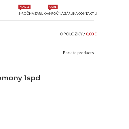
KENZEL
CUBE
3-ROČNÁ ZÁRUKA
6-ROČNÁ ZÁRUKA
KONTAKT
0
POLOŽKY
/
0,00
€
Back to products
emony 1spd