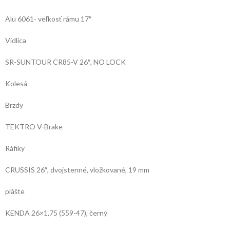
Alu 6061- veľkosť rámu 17″
Vidlica
SR-SUNTOUR CR85-V 26″, NO LOCK
Kolesá
Brzdy
TEKTRO V-Brake
Ráfiky
CRUSSIS 26″, dvojstenné, vložkované, 19 mm
plášte
KENDA 26×1,75 (559-47), černý