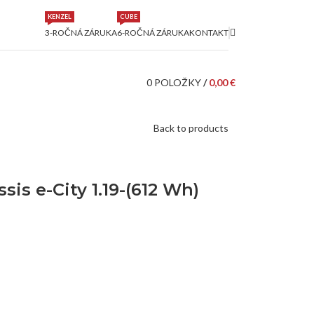
KENZEL
CUBE
3-ROČNÁ ZÁRUKA
6-ROČNÁ ZÁRUKA
KONTAKT
0
POLOŽKY
/
0,00
€
Back to products
s e-City 1.19-(612 Wh)