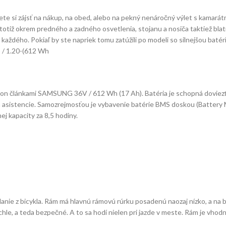
e si zájsť na nákup, na obed, alebo na pekný nenáročný výlet s kamarátm
totiž okrem predného a zadného osvetlenia, stojanu a nosiča taktiež blat
každého. Pokiaľ by ste napriek tomu zatúžili po modeli so silnejšou batér
) / 1.20-(612 Wh
Ion článkami SAMSUNG 36V / 612 Wh (17 Ah). Batéria je schopná doviezť e
tia asistencie. Samozrejmosťou je vybavenie batérie BMS doskou (Battery
ej kapacity za 8,5 hodiny.
nie z bicykla. Rám má hlavnú rámovú rúrku posadenú naozaj nízko, a na b
chle, a teda bezpečné. A to sa hodí nielen pri jazde v meste. Rám je vhod