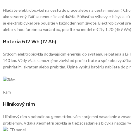
Hľadáte elektrobicykel na cestu do práce alebo na cesty mestom? Chcet
ako stvorený. Báť sa nemusíte ani dažďa. Súčasťou výbavy e-bicykla sú 
je elektrobicykel pre použitie v každodennom živote. Elektrobicykel pre 
alebo s inou farebnou variantou, pozrite na model e-City 1.20-(459 Wh
Batéria 612 Wh (17 Ah)
Srdcom elektrobicykla dodávajúcim energiu do systému je batéria s Li-
140 km. Vždy však samozrejme závisí od profilu trate a spôsobu využi
prehriatím, skratom alebo prebitím. Úplne vybitú batériu nabijete do pln
Rám
Hliníkový rám
Hliníkový rám s pohodlnou geometriou vám spríjemní nasadanie a zosada
problémov. Vďaka geometrii bicykla je tiež zosadanie z bicykla naozaj rý