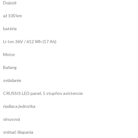
Dojezd
až 100 km
batéria
Li-Ion 36V / 612 Wh (17 Ah)
Motor
Bafang
ovládanie
CRUSSIS LED panel, 5 stupňov asistencie
riadiaca jednotka
sínusová
snímač šliapania