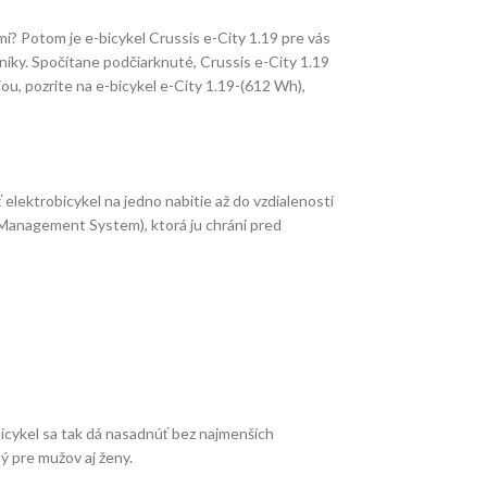
i? Potom je e-bicykel Crussis e-City 1.19 pre vás
níky. Spočítane podčiarknuté, Crussis e-City 1.19
iou, pozrite na e-bicykel e-City 1.19-(612 Wh),
lektrobicykel na jedno nabitie až do vzdialenosti
 Management System), ktorá ju chráni pred
icykel sa tak dá nasadnúť bez najmenších
ný pre mužov aj ženy.