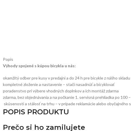
Popis
Výhody spojené s kúpou bicykla u nás:
okamžitý odber pre kusy v predajni a do 24 h pre bicykle z nášho skladu
kompletné zloženie a nastavenie – stačí nasadnúť a bicyklovať
poradenstvo pri výbere vhodných doplnkov a ich montáž zdarma
zdarma, bez objednávania a na počkanie 1. servisná prehliadka po 100 
skúsenosti a stálosť na trhu – v prípade reklamácie alebo obyčajného
POPIS PRODUKTU
Prečo si ho zamilujete