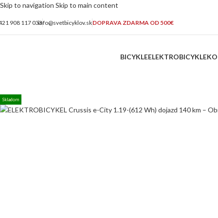
Skip to navigation
Skip to main content
421 908 117 033
info@svetbicyklov.sk
DOPRAVA ZDARMA OD 500€
BICYKLE
ELEKTROBICYKLE
KO
Skladom