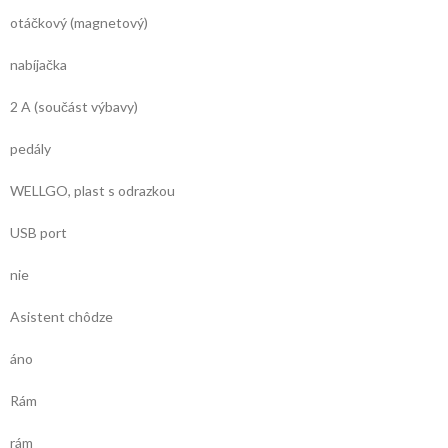
otáčkový (magnetový)
nabíjačka
2 A (součást výbavy)
pedály
WELLGO, plast s odrazkou
USB port
nie
Asistent chôdze
áno
Rám
rám