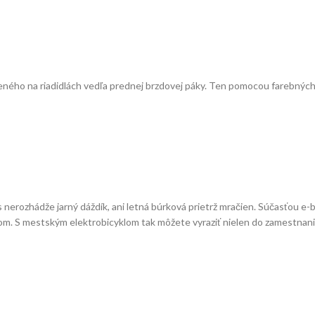
ého na riadidlách vedľa prednej brzdovej páky. Ten pomocou farebných 
erozhádže jarný dáždík, ani letná búrková prietrž mračien. Súčasťou e-b
kom. S mestským elektrobicyklom tak môžete vyraziť nielen do zamestnania,