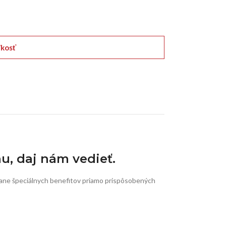
ľkosť
nu, daj nám vedieť.
ane špeciálnych benefitov priamo prispôsobených