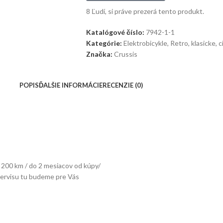
8
Ľudí, si práve prezerá tento produkt.
Katalógové číslo:
7942-1-1
Kategórie:
Elektrobicykle
,
Retro, klasicke, c
Značka:
Crussis
POPIS
ĎALŠIE INFORMÁCIE
RECENZIE (0)
– 200 km / do 2 mesiacov od kúpy/
 servisu tu budeme pre Vás