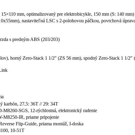
 15×110 mm, optimalizovaný pre elektrobicykle, 150 mm (S: 140 mm)
210x55mm), nastaviteľná LSC s 2-polohovou páčkou, povrchová úpra
rzda s predným ABS (203/203)
), horný Zero-Stack 1 1/2″ (ZS 56 mm), spodný Zero-Stack 1 1/2″ (ZS
Link
ma
karbón, 27,5: 36T // 29: 34T
M8260-SGS, 12-rýchlostná, elektronický radenie
M8250-IR, priame pripojenie
 Reverse Flip-Guide, priama montáž, I-doska
100, 10-51T