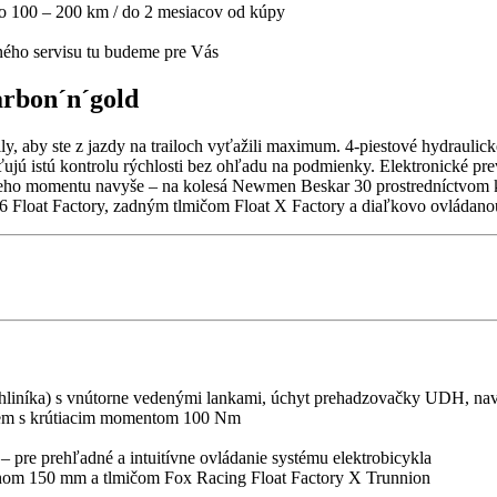
po 100 – 200 km / do 2 mesiacov od kúpy
jného servisu tu budeme pre Vás
rbon´n´gold
 aby ste z jazdy na trailoch vyťažili maximum. 4-piestové hydrauli
sťujú istú kontrolu rýchlosti bez ohľadu na podmienky. Elektronické
ceho momentu navyše – na kolesá Newmen Beskar 30 prostredníctvom 
x 36 Float Factory, zadným tlmičom Float X Factory a diaľkovo ovládan
z hliníka) s vnútorne vedenými lankami, úchyt prehadzovačky UDH, n
em s krútiacim momentom 100 Nm
 pre prehľadné a intuitívne ovládanie systému elektrobicykla
hom 150 mm a tlmičom Fox Racing Float Factory X Trunnion