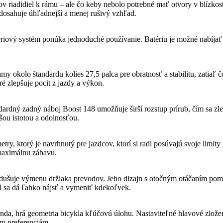
v riadidiel k rámu – ale čo keby nebolo potrebné mať otvory v blízkos
 dosahuje úhľadnejší a menej rušivý vzhľad.
ový systém ponúka jednoduché používanie. Batériu je možné nabíjať na 
y okolo štandardu kolies 27,5 palca pre obratnosť a stabilitu, zatiaľ čo
é zlepšuje pocit z jazdy a výkon.
andardný zadný náboj Boost 148 umožňuje širší rozstup prírub, čím sa z
šou istotou a odolnosťou.
, ktorý je navrhnutý pre jazdcov, ktorí si radi posúvajú svoje limity 
 maximálnu zábavu.
dušuje výmenu držiaka prevodov. Jeho dizajn s otočným otáčaním pomá
l sa dá ľahko nájsť a vymeniť kdekoľvek.
unda, hrá geometria bicykla kľúčovú úlohu. Nastaviteľné hlavové zložen
ym preferenciám.