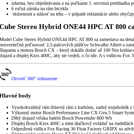
zdarma, bez objednávania a na počkanie 1. servisná prehliadka 
6 ročná záruka na rám bicykla
skúsenosti a stálosť na trhu – v prípade reklamácie alebo obyča
Cube Stereo Hybrid ONE44 HPC AT 800 ca
Model Cube Stereo Hybrid ONE44 HPC AT 800 sa zameriava na detaily,
neuveriteľnú priľnavosť 2,5-palcových plášťov Schwalbe Albert a zai
šliapania a motora Bosch CX – ktorý dokáže dodať až 100 Nm krútia
dojazd a displej Kiox 400C, aby ste vedeli, o čo ide. A s vidlicou Fo
Otvoriť 360° zobrazenie
Hlavné body
Vysokokvalitný rám (hlavný rám z karbónu, zadný trojuholník 
Výkonný motor Bosch Performance Line CX Gen.5 Smart Syst
Dlhý dojazd vďaka batérii Bosch Powertube 800 Wh
Displej Bosch Kiox 400C a mini diaľkový ovládač na riadidlách –
Odpružená vidlica Fox Racing 36 Float Factory GRIPX so zdvi