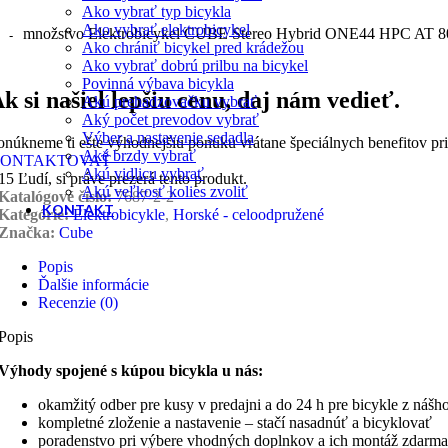
Ako vybrať typ bicykla
Ako vybrať elektrobicykel
množstvo Elektrobicykel CUBE Stereo Hybrid ONE44 HPC AT 80
Ako chrániť bicykel pred krádežou
Ako vybrať dobrú prilbu na bicykel
Povinná výbava bicykla
k si našiel lepšiu cenu, daj nám vedieť.
Akú prehadzovačku vybrať
Aký počet prevodov vybrať
Výber a nastavenie sedadla
onúkneme ti ešte výhodnejšiu ponuku vrátane špeciálnych benefitov pr
Aké brzdy vybrať
ONTAKTOVAŤ
Akú vidlicu vybrať
15
Ľudí, si práve prezerá tento produkt.
Akú veľkosť kolies zvoliť
Katalógové číslo:
7687-2-2
KONTAKT
Kategórie:
Elektrobicykle
,
Horské - celoodpružené
Značka:
Cube
Popis
Ďalšie informácie
Recenzie (0)
Popis
Výhody spojené s kúpou bicykla u nás:
okamžitý odber pre kusy v predajni a do 24 h pre bicykle z nášh
kompletné zloženie a nastavenie – stačí nasadnúť a bicyklovať
poradenstvo pri výbere vhodných doplnkov a ich montáž zdarma