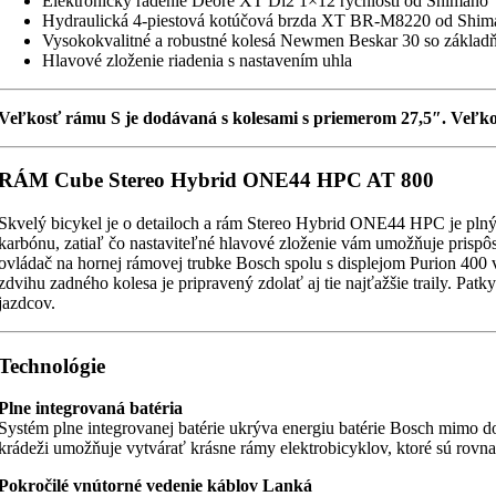
Elektronický radenie Deore XT Di2 1×12 rýchlostí od Shimano
Hydraulická 4-piestová kotúčová brzda XT BR-M8220 od Shim
Vysokokvalitné a robustné kolesá Newmen Beskar 30 so zákla
Hlavové zloženie riadenia s nastavením uhla
Veľkosť rámu S je dodávaná s kolesami s priemerom 27,5″. Veľkos
RÁM Cube Stereo Hybrid ONE44 HPC AT 800
Skvelý bicykel je o detailoch a rám Stereo Hybrid ONE44 HPC je plný 
karbónu, zatiaľ čo nastaviteľné hlavové zloženie vám umožňuje prisp
ovládač na hornej rámovej trubke Bosch spolu s displejom Purion 
zdvihu zadného kolesa je pripravený zdolať aj tie najťažšie traily. Pat
jazdcov.
Technológie
Plne integrovaná batéria
Systém plne integrovanej batérie ukrýva energiu batérie Bosch mimo d
krádeži umožňuje vytvárať krásne rámy elektrobicyklov, ktoré sú rovna
Pokročilé vnútorné vedenie káblov Lanká