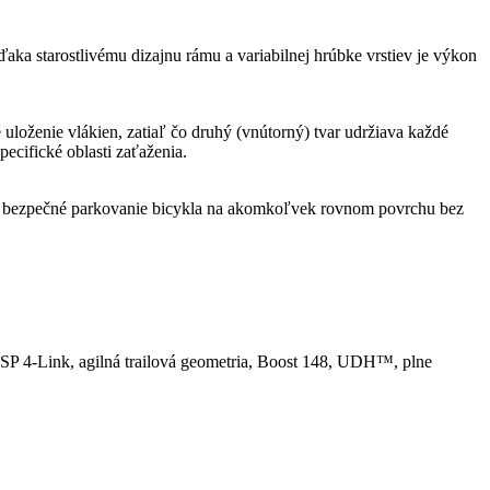
ka starostlivému dizajnu rámu a variabilnej hrúbke vrstiev je výkon
loženie vlákien, zatiaľ čo druhý (vnútorný) tvar udržiava každé
ecifické oblasti zaťaženia.
 na bezpečné parkovanie bicykla na akomkoľvek rovnom povrchu bez
SP 4-Link, agilná trailová geometria, Boost 148, UDH™, plne