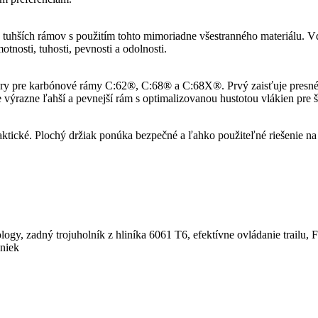
hších rámov s použitím tohto mimoriadne všestranného materiálu. Vďa
nosti, tuhosti, pevnosti a odolnosti.
ry pre karbónové rámy C:62®, C:68® a C:68X®. Prvý zaisťuje presné u
výrazne ľahší a pevnejší rám s optimalizovanou hustotou vlákien pre šp
aktické. Plochý držiak ponúka bezpečné a ľahko použiteľné riešenie
 zadný trojuholník z hliníka 6061 T6, efektívne ovládanie trailu, F
aniek