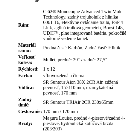
C:62® Monocoque Advanced Twin Mold
Technology, zadný trojuholník z hliníka
6061 T6, efektívne ovládanie trailu, FSP 4-
Rám:
Link, agilná trailová geometria, Boost 148,
UDH™, plne integrovaná batéria, pokročilé
vnútorné vedenie laniek
Materiál
Predná časť: Karbón, Zadná časť: Hliník
rámu:
Veľkosť
Mullet, predné: 29″ / zadné: 27,5″
kolesa:
Rýchlosti:
1 x 12
Farba:
vŕbovozelená a čierna
SR Suntour Aion 38X 2CR Air, zúžená
Vidlica:
pevnosť, 15×110 mm, uzamykateľná
pevnosť, 170 mm
Zadný
SR Suntour TRIAir 2CR 230x65mm
tlmič:
Cestovanie:
170 mm / 170 mm
Magura Louise, predné 4-piestové/zadné 4-
Brzdy:
piestové, hydraulická kotúčová brzda
(203/203)