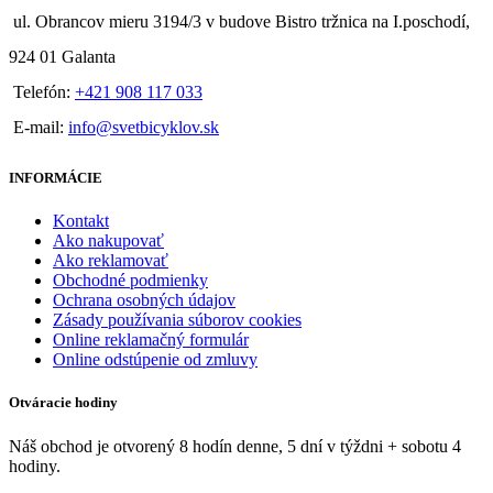
ul. Obrancov mieru 3194/3 v budove Bistro tržnica na I.poschodí,
924 01 Galanta
Telefón:
+421 908 117 033
E-mail:
info@svetbicyklov.sk
INFORMÁCIE
Kontakt
Ako nakupovať
Ako reklamovať
Obchodné podmienky
Ochrana osobných údajov
Zásady používania súborov cookies
Online reklamačný formulár
Online odstúpenie od zmluvy
Otváracie hodiny
Náš obchod je otvorený 8 hodín denne, 5 dní v týždni + sobotu 4
hodiny.