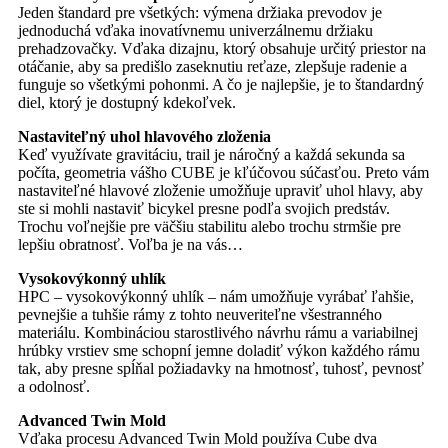
Jeden štandard pre všetkých: výmena držiaka prevodov je
jednoduchá vďaka inovatívnemu univerzálnemu držiaku
prehadzovačky. Vďaka dizajnu, ktorý obsahuje určitý priestor na
otáčanie, aby sa predišlo zaseknutiu reťaze, zlepšuje radenie a
funguje so všetkými pohonmi. A čo je najlepšie, je to štandardný
diel, ktorý je dostupný kdekoľvek.
Nastaviteľný uhol hlavového zloženia
Keď využívate gravitáciu, trail je náročný a každá sekunda sa
počíta, geometria vášho CUBE je kľúčovou súčasťou. Preto vám
nastaviteľné hlavové zloženie umožňuje upraviť uhol hlavy, aby
ste si mohli nastaviť bicykel presne podľa svojich predstáv.
Trochu voľnejšie pre väčšiu stabilitu alebo trochu strmšie pre
lepšiu obratnosť. Voľba je na vás…
Vysokovýkonný uhlík
HPC – vysokovýkonný uhlík – nám umožňuje vyrábať ľahšie,
pevnejšie a tuhšie rámy z tohto neuveriteľne všestranného
materiálu. Kombináciou starostlivého návrhu rámu a variabilnej
hrúbky vrstiev sme schopní jemne doladiť výkon každého rámu
tak, aby presne spĺňal požiadavky na hmotnosť, tuhosť, pevnosť
a odolnosť.
Advanced Twin Mold
Vďaka procesu Advanced Twin Mold používa Cube dva