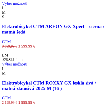
Výber možností
L
M
S
Elektrobicykel CTM AREON GX Xpert – čierna /
matná šedá
CTM
3 599,99
€
3 699,99
€
L
M
-9%
Skladom
Výber možností
L
M
Elektrobicykel CTM ROXXY GX lesklá sivá /
matná zlatosivá 2025 M (16 )
CTM
1 999,99
€
2 199,99
€