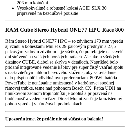
203 mm kotúčmi
Vysokokvalitné a robustné kolesá ACID SLX 30
pripravené na bezdušové použitie
RÁM Cube Stereo Hybrid ONE77 HPC Race 800
Rám Stereo Hybrid ONE77 HPC – so zdvihom 170 mm vpredu
aj vzadu a kolieskami Mullet s 29-palcovým predným a 27,5-
palcovým zadným zdvihom – je všetko, čo potrebujete na skvelé
dni strávené na veľkých horských tratiach. Ale ako u všetkých
dizajnov CUBE, diabol sa skrýva v detailoch. Napríklad bolo
pridané integrované vedenie káblov pre super čistý vzhľad spolu
s nastaviteľným uhlom hlavového zloženia, aby sa ovládanie
dalo prispôsobiť individuálnym preferenciám. 800Wh batéria
PowerTube je nenápadne umiestnená v karbónovej spodnej
rámovej trubke, tesne nad pohonom Bosch CX. Patka UDH na
hliníkovom zadnom trojuholníku je odolná a pripravená na
budúcnosť a vedenie reťaze Direct Mount zaisťuje konzistentný
pohon vpred aj v náročných podmienkach.
Upozorňujeme, že pedále nie sú súčasťou balenia!