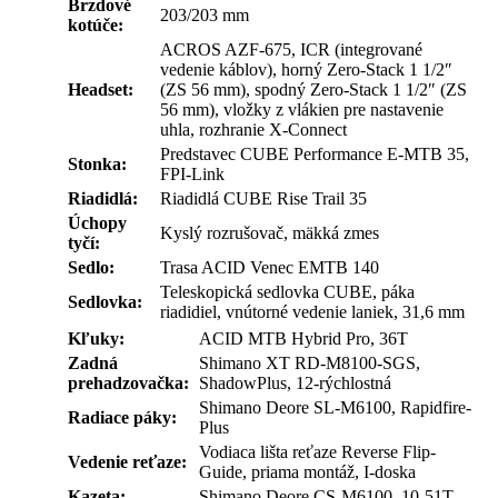
Brzdové
203/203 mm
kotúče:
ACROS AZF-675, ICR (integrované
vedenie káblov), horný Zero-Stack 1 1/2″
Headset:
(ZS 56 mm), spodný Zero-Stack 1 1/2″ (ZS
56 mm), vložky z vlákien pre nastavenie
uhla, rozhranie X-Connect
Predstavec CUBE Performance E-MTB 35,
Stonka:
FPI-Link
Riadidlá:
Riadidlá CUBE Rise Trail 35
Úchopy
Kyslý rozrušovač, mäkká zmes
tyčí:
Sedlo:
Trasa ACID Venec EMTB 140
Teleskopická sedlovka CUBE, páka
Sedlovka:
riadidiel, vnútorné vedenie laniek, 31,6 mm
Kľuky:
ACID MTB Hybrid Pro, 36T
Zadná
Shimano XT RD-M8100-SGS,
prehadzovačka:
ShadowPlus, 12-rýchlostná
Shimano Deore SL-M6100, Rapidfire-
Radiace páky:
Plus
Vodiaca lišta reťaze Reverse Flip-
Vedenie reťaze:
Guide, priama montáž, I-doska
Kazeta:
Shimano Deore CS-M6100, 10-51T