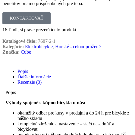
benefitov priamo prispôsobených pre teba.
KONTAKTOVAŤ
16
Ľudí, si práve prezerá tento produkt.
Katalógové číslo:
7687-2-1
Kategórie:
Elektrobicykle
,
Horské - celoodpružené
Značka:
Cube
Popis
Ďalšie informácie
Recenzie (0)
Popis
Výhody spojené s kúpou bicykla u nás:
okamžitý odber pre kusy v predajni a do 24 h pre bicykle z
nášho skladu
kompletné zloženie a nastavenie – stačí nasadnúť a
bicyklovať
poradenstvo pri výbere vhodných doplnkov a ich montáž