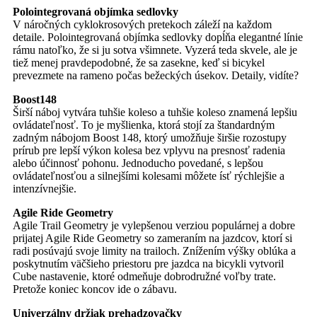
Polointegrovaná objímka sedlovky
V náročných cyklokrosových pretekoch záleží na každom
detaile. Polointegrovaná objímka sedlovky dopĺňa elegantné línie
rámu natoľko, že si ju sotva všimnete. Vyzerá teda skvele, ale je
tiež menej pravdepodobné, že sa zasekne, keď si bicykel
prevezmete na rameno počas bežeckých úsekov. Detaily, vidíte?
Boost148
Širší náboj vytvára tuhšie koleso a tuhšie koleso znamená lepšiu
ovládateľnosť. To je myšlienka, ktorá stojí za štandardným
zadným nábojom Boost 148, ktorý umožňuje širšie rozostupy
prírub pre lepší výkon kolesa bez vplyvu na presnosť radenia
alebo účinnosť pohonu. Jednoducho povedané, s lepšou
ovládateľnosťou a silnejšími kolesami môžete ísť rýchlejšie a
intenzívnejšie.
Agile Ride Geometry
Agile Trail Geometry je vylepšenou verziou populárnej a dobre
prijatej Agile Ride Geometry so zameraním na jazdcov, ktorí si
radi posúvajú svoje limity na trailoch. Znížením výšky oblúka a
poskytnutím väčšieho priestoru pre jazdca na bicykli vytvoril
Cube nastavenie, ktoré odmeňuje dobrodružné voľby trate.
Pretože koniec koncov ide o zábavu.
Univerzálny držiak prehadzovačky