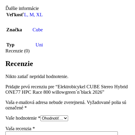
Ďalšie informácie
Veľkosť
L
,
M
,
XL
Značka
Cube
Typ
Uni
Recenzie (0)
Recenzie
Nikto zatiaľ nepridal hodnotenie.
Pridajte prvú recenziu pre “Elektrobicykel CUBE Stereo Hybrid
ONE77 HPC Race 800 willowgreen´n´black 2026”
Vaša e-mailová adresa nebude zverejnená.
Vyžadované polia sú
označené
*
Vaše hodnotenie
*
Vaša recenzia
*