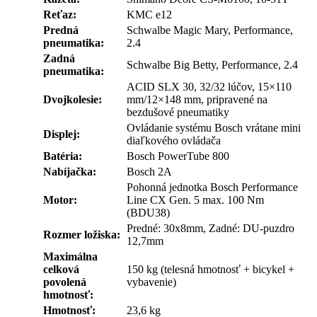
Reťaz:
KMC e12
Predná
Schwalbe Magic Mary, Performance,
pneumatika:
2.4
Zadná
Schwalbe Big Betty, Performance, 2.4
pneumatika:
ACID SLX 30, 32/32 lúčov, 15×110
Dvojkolesie:
mm/12×148 mm, pripravené na
bezdušové pneumatiky
Ovládanie systému Bosch vrátane mini
Displej:
diaľkového ovládača
Batéria:
Bosch PowerTube 800
Nabíjačka:
Bosch 2A
Pohonná jednotka Bosch Performance
Motor:
Line CX Gen. 5 max. 100 Nm
(BDU38)
Predné: 30x8mm, Zadné: DU-puzdro
Rozmer ložiska:
12,7mm
Maximálna
celková
150 kg (telesná hmotnosť + bicykel +
povolená
vybavenie)
hmotnosť:
Hmotnosť:
23,6 kg