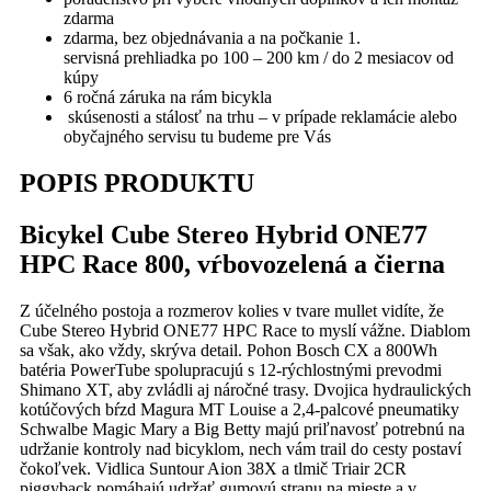
zdarma
zdarma, bez objednávania a na počkanie 1.
servisná prehliadka po 100 – 200 km / do 2 mesiacov od
kúpy
6 ročná záruka na rám bicykla
skúsenosti a stálosť na trhu – v prípade reklamácie alebo
obyčajného servisu tu budeme pre Vás
POPIS PRODUKTU
Bicykel Cube Stereo Hybrid ONE77
HPC Race 800, vŕbovozelená a čierna
Z účelného postoja a rozmerov kolies v tvare mullet vidíte, že
Cube Stereo Hybrid ONE77 HPC Race to myslí vážne. Diablom
sa však, ako vždy, skrýva detail. Pohon Bosch CX a 800Wh
batéria PowerTube spolupracujú s 12-rýchlostnými prevodmi
Shimano XT, aby zvládli aj náročné trasy. Dvojica hydraulických
kotúčových bŕzd Magura MT Louise a 2,4-palcové pneumatiky
Schwalbe Magic Mary a Big Betty majú priľnavosť potrebnú na
udržanie kontroly nad bicyklom, nech vám trail do cesty postaví
čokoľvek. Vidlica Suntour Aion 38X a tlmič Triair 2CR
piggyback pomáhajú udržať gumovú stranu na mieste a v