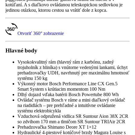
kotúľaní. A s diaľkovo ovládanou teleskopickou sedlovkou je
jedinou otázkou, ktorou cestou sa vrátiť dole z kopca.
Otvoriť 360° zobrazenie
Hlavné body
Vysokokvalitný rám (hlavný rám z karbónu, zadný
trojuholník z hliníka) s vnútorne vedenými lankami, úchyt
prehadzovačky UDH, navrhnutý pre maximálnu hmotnosť
systému 150 kg
Výkonný motor Bosch Performance Line CX Gen.5
Smart System s krútiacim momentom 100 Nm
Dlhý dojazd vďaka batérii Bosch Powertube 800 Wh
Ovládač systému Bosch v ráme a mini diaľkový ovládač
na riadidlách – pre prehľadné a intuitívne ovládanie
systému elektrobicykla
Vzduchová odpružená vidlica SR Suntour Aion 38X 2CR
so zdvihom 170 mm a tlmičom SR Suntour TRIAir 2CR
Prehadzovačka Shimano Deore XT 1×12
Hydraulické 4-piestové kotúčové brzdy Magura Louise s