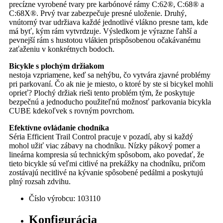
precízne vyrobené tvary pre karbónové rámy C:62®, C:68® a
C:68X®. Prvý tvar zabezpečuje presné uloženie. Druhý,
vnútorný tvar udržiava každé jednotlivé vlákno presne tam, kde
má byť, kým rám vytvrdzuje. Výsledkom je výrazne ľahší a
pevnejší rám s hustotou vlákien prispôsobenou očakávanému
zaťaženiu v konkrétnych bodoch.
Bicykle s plochým držiakom
nestoja vzpriamene, keď sa nehýbu, čo vytvára zjavné problémy
pri parkovaní. Čo ak nie je miesto, o ktoré by ste si bicykel mohli
oprieť? Plochý držiak rieši tento problém tým, že poskytuje
bezpečnú a jednoducho použiteľnú možnosť parkovania bicykla
CUBE kdekoľvek s rovným povrchom.
Efektívne ovládanie chodníka
Séria Efficient Trail Control pracuje v pozadí, aby si každý
mohol užiť viac zábavy na chodníku. Nízky pákový pomer a
lineárna kompresia sú technickým spôsobom, ako povedať, že
tieto bicykle sú veľmi citlivé na prekážky na chodníku, pričom
zostávajú necitlivé na kývanie spôsobené pedálmi a poskytujú
plný rozsah zdvihu.
Číslo výrobcu:
103110
Konfigurácia