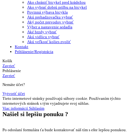
Ako chrániť bicykel pred krádežou
Ako vybrať dobrú prilbu na bicykel
Povinná výbava bicykla
Akú prehadzovačku vybrať
Aký počet prevodov vybrať
Výber a nastavenie sedadla
Aké brzdy vybrať
Akú vidlicu vybrať
Akú veľkosť kolies zvoliť
Kontakt
Prihlásenie/Registrácia
Košík
Zavrieť
Prihlásenie
Zavrieť
Nemáte účet?
Vytvoriť účet
Tieto internetové stránky používajú súbory cookie. Používaním týchto
internetových stránok s tým vyjadrujete svoj súhlas.
Viac informácií
Súhlasím
Našiel si
lepšiu ponuku ?
Po odoslaní formulára ťa bude kontaktovať náš tím s ešte lepšou ponukou.