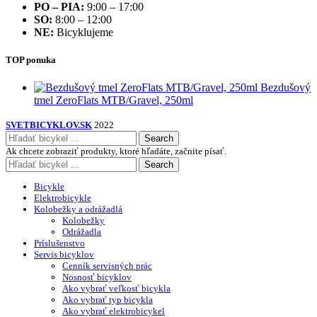
PO – PIA:
9:00 – 17:00
SO:
8:00 – 12:00
NE:
Bicyklujeme
TOP ponuka
Bezdušový
tmel ZeroFlats MTB/Gravel, 250ml
SVETBICYKLOV.SK
2022
Search
Ak chcete zobraziť produkty, ktoré hľadáte, začnite písať.
Search
Bicykle
Elektrobicykle
Kolobežky a odrážadlá
Kolobežky
Odrážadla
Príslušenstvo
Servis bicyklov
Cenník servisných prác
Nosnosť bicyklov
Ako vybrať veľkosť bicykla
Ako vybrať typ bicykla
Ako vybrať elektrobicykel