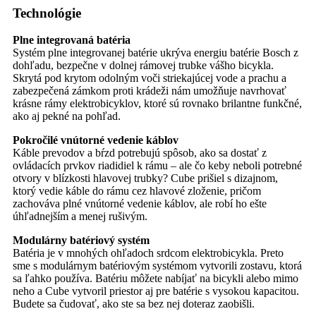
Technológie
Plne integrovaná batéria
Systém plne integrovanej batérie ukrýva energiu batérie Bosch z
dohľadu, bezpečne v dolnej rámovej trubke vášho bicykla.
Skrytá pod krytom odolným voči striekajúcej vode a prachu a
zabezpečená zámkom proti krádeži nám umožňuje navrhovať
krásne rámy elektrobicyklov, ktoré sú rovnako brilantne funkčné,
ako aj pekné na pohľad.
Pokročilé vnútorné vedenie káblov
Káble prevodov a bŕzd potrebujú spôsob, ako sa dostať z
ovládacích prvkov riadidiel k rámu – ale čo keby neboli potrebné
otvory v blízkosti hlavovej trubky? Cube prišiel s dizajnom,
ktorý vedie káble do rámu cez hlavové zloženie, pričom
zachováva plné vnútorné vedenie káblov, ale robí ho ešte
úhľadnejším a menej rušivým.
Modulárny batériový systém
Batéria je v mnohých ohľadoch srdcom elektrobicykla. Preto
sme s modulárnym batériovým systémom vytvorili zostavu, ktorá
sa ľahko používa. Batériu môžete nabíjať na bicykli alebo mimo
neho a Cube vytvoril priestor aj pre batérie s vysokou kapacitou.
Budete sa čudovať, ako ste sa bez nej doteraz zaobišli.