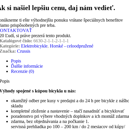
k si našiel lepšiu cenu, daj nám vedieť.
onúkneme ti ešte výhodnejšiu ponuku vrátane špeciálnych benefitov
riamo prispôsobených pre teba.
ONTAKTOVAŤ
20
Ľudí, si práve prezerá tento produkt.
Katalógové číslo:
6630-2-1-1-2-1-1-1
Kategórie:
Elektrobicykle
,
Horské - celoodpružené
Značka:
Crussis
Popis
Ďalšie informácie
Recenzie (0)
Popis
Výhody spojené s kúpou bicykla u nás:
okamžitý odber pre kusy v predajni a do 24 h pre bicykle z nášh
skladu
kompletné zloženie a nastavenie – stačí nasadnúť a bicyklovať
poradenstvo pri výbere vhodných doplnkov a ich montáž zdarma
zdarma, bez objednávania a na počkanie 1.
servisná prehliadka po 100 – 200 km / do 2 mesiacov od kúpy/