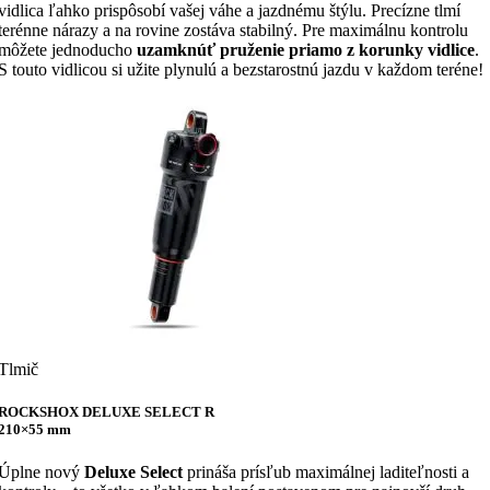
vidlica ľahko prispôsobí vašej váhe a jazdnému štýlu. Precízne tlmí
terénne nárazy a na rovine zostáva stabilný. Pre maximálnu kontrolu
môžete jednoducho
uzamknúť pruženie priamo z korunky vidlice
.
S touto vidlicou si užite plynulú a bezstarostnú jazdu v každom teréne!
Tlmič
ROCKSHOX DELUXE SELECT R
210×55 mm
Úplne nový
Deluxe Select
prináša prísľub maximálnej laditeľnosti a