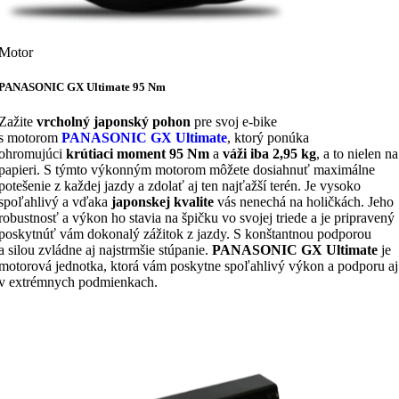
Motor
PANASONIC GX Ultimate 95 Nm
Zažite
vrcholný japonský pohon
pre svoj e-bike
s motorom
PANASONIC GX Ultimate
, ktorý ponúka
ohromujúci
krútiaci moment 95 Nm
a
váži iba 2,95 kg
, a to nielen na
papieri. S týmto výkonným motorom môžete dosiahnuť maximálne
potešenie z každej jazdy a zdolať aj ten najťažší terén. Je vysoko
spoľahlivý a vďaka
japonskej kvalite
vás nenechá na holičkách. Jeho
robustnosť a výkon ho stavia na špičku vo svojej triede a je pripravený
poskytnúť vám dokonalý zážitok z jazdy. S konštantnou podporou
a silou zvládne aj najstrmšie stúpanie.
PANASONIC GX Ultimate
je
motorová jednotka, ktorá vám poskytne spoľahlivý výkon a podporu aj
v extrémnych podmienkach.