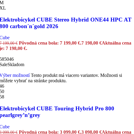
M
XL
Elektrobicykel CUBE Stereo Hybrid ONE44 HPC AT
800 carbon´n´gold 2026
Cube
Pôvodná cena bola: 7 199,00 €.
7 198,00
€
Aktuálna cena
7 199,00
€
je: 7 198,00 €.
58
50
46
Sale
Skladom
Výber možností
Tento produkt má viacero variantov. Možnosti si
môžete vybrať na stránke produktu.
46
50
58
Elektrobicykel CUBE Touring Hybrid Pro 800
pearlgrey’n’grey
Cube
Pôvodná cena bola: 3 099,00 €.
3 098,00
€
Aktuálna cena
3 099,00
€