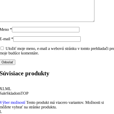
Meno
*
E-mail
*
Uložiť moje meno, e-mail a webovú stránku v tomto prehliadači pr
moje budúce komentáre.
Súvisiace produkty
XL
M
L
Sale
Skladom
TOP
Výber možností
Tento produkt má viacero variantov. Možnosti si
môžete vybrať na stránke produktu.
L