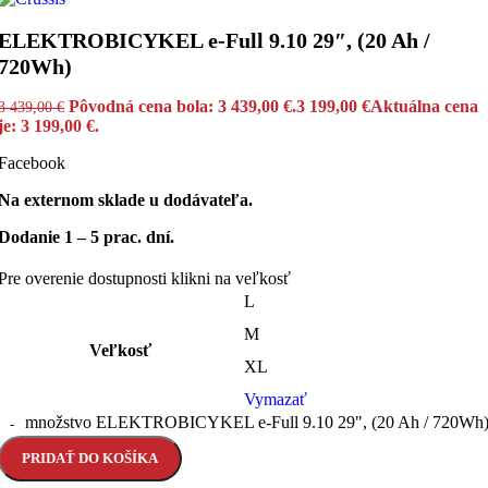
ELEKTROBICYKEL e-Full 9.10 29″, (20 Ah /
720Wh)
Pôvodná cena bola: 3 439,00 €.
3 199,00
€
Aktuálna cena
3 439,00
€
je: 3 199,00 €.
Facebook
Na externom sklade u dodávateľa.
Dodanie 1 – 5 prac. dní.
Pre overenie dostupnosti klikni na veľkosť
L
M
Veľkosť
XL
Vymazať
množstvo ELEKTROBICYKEL e-Full 9.10 29", (20 Ah / 720Wh
PRIDAŤ DO KOŠÍKA