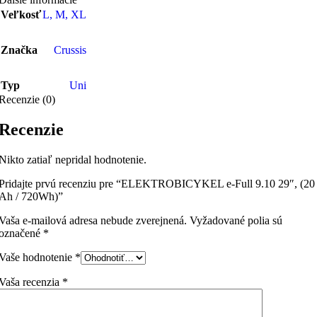
Veľkosť
L
,
M
,
XL
Značka
Crussis
Typ
Uni
Recenzie (0)
Recenzie
Nikto zatiaľ nepridal hodnotenie.
Pridajte prvú recenziu pre “ELEKTROBICYKEL e-Full 9.10 29″, (20
Ah / 720Wh)”
Vaša e-mailová adresa nebude zverejnená.
Vyžadované polia sú
označené
*
Vaše hodnotenie
*
Vaša recenzia
*