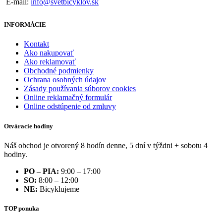
E-mail:
info@svetbicyklov.sk
INFORMÁCIE
Kontakt
Ako nakupovať
Ako reklamovať
Obchodné podmienky
Ochrana osobných údajov
Zásady používania súborov cookies
Online reklamačný formulár
Online odstúpenie od zmluvy
Otváracie hodiny
Náš obchod je otvorený 8 hodín denne, 5 dní v týždni + sobotu 4
hodiny.
PO – PIA:
9:00 – 17:00
SO:
8:00 – 12:00
NE:
Bicyklujeme
TOP ponuka