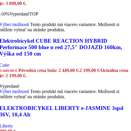
je: 3 098,00 €.
-10%
Vypredané
TOP
Výber možností
Tento produkt má viacero variantov. Možnosti si
môžete vybrať na stránke produktu.
Elektrobicykel CUBE REACTION HYBRID
Performace 500 blue n red 27,5″ DOJAZD 160km,
Výška od 150 cm
Cube
Pôvodná cena bola: 2 449,00 €.
2 199,00
€
Aktuálna cena
2 449,00
€
je: 2 199,00 €.
Vypredané
Výber možností
Tento produkt má viacero variantov. Možnosti si
môžete vybrať na stránke produktu.
ELEKTROBICYKEL LIBERTY e-JASMINE 3spd
36V, 10,4 Ah
Liberty