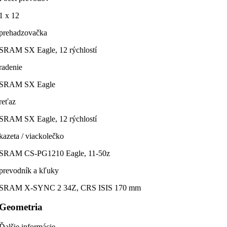
1 x 12
prehadzovačka
SRAM SX Eagle, 12 rýchlostí
radenie
SRAM SX Eagle
reťaz
SRAM SX Eagle, 12 rýchlostí
kazeta / viackolečko
SRAM CS-PG1210 Eagle, 11-50z
prevodník a kľuky
SRAM X-SYNC 2 34Z, CRS ISIS 170 mm
Geometria
Ďalšie informácie