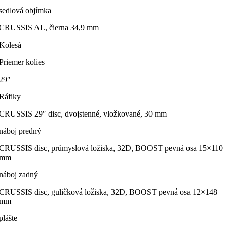
sedlová objímka
CRUSSIS AL, čierna 34,9 mm
Kolesá
Priemer kolies
29″
Ráfiky
CRUSSIS 29″ disc, dvojstenné, vložkované, 30 mm
náboj predný
CRUSSIS disc, průmyslová ložiska, 32D, BOOST pevná osa 15×110
mm
náboj zadný
CRUSSIS disc, guličková ložiska, 32D, BOOST pevná osa 12×148
mm
plášte