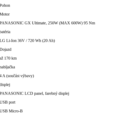
Pohon
Motor
PANASONIC GX Ultimate, 250W (MAX 600W) 95 Nm
batéria
LG Li-Ion 36V / 720 Wh (20 Ah)
Dojazd
až 170 km
nabíjačka
4 A (součást výbavy)
displej
PANASONIC LCD panel, farebný displej
USB port
USB Micro-B