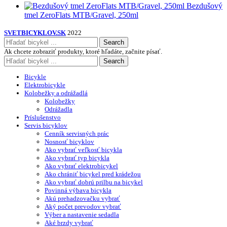
Bezdušový
tmel ZeroFlats MTB/Gravel, 250ml
SVETBICYKLOV.SK
2022
Search
Ak chcete zobraziť produkty, ktoré hľadáte, začnite písať.
Search
Bicykle
Elektrobicykle
Kolobežky a odrážadlá
Kolobežky
Odrážadla
Príslušenstvo
Servis bicyklov
Cenník servisných prác
Nosnosť bicyklov
Ako vybrať veľkosť bicykla
Ako vybrať typ bicykla
Ako vybrať elektrobicykel
Ako chrániť bicykel pred krádežou
Ako vybrať dobrú prilbu na bicykel
Povinná výbava bicykla
Akú prehadzovačku vybrať
Aký počet prevodov vybrať
Výber a nastavenie sedadla
Aké brzdy vybrať