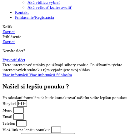
Akú vidlicu vybrať
Akú veľkosť kolies zvoliť
Kontakt
Prihlásenie/Registrácia
Košík
Zavrieť
Prihlásenie
Zavrieť
Nemáte účet?
Vytvoriť účet
Tieto internetové stránky používajú súbory cookie. Používaním týchto
internetových stránok s tým vyjadrujete svoj súhlas.
Viac informácií
Viac informácií
Súhlasím
Našiel si
lepšiu ponuku ?
Po odoslaní formulára ťa bude kontaktovať náš tím s ešte lepšou ponukou.
Bicykel
Meno
Email
Telefón
Vlož link na lepšiu ponuku: