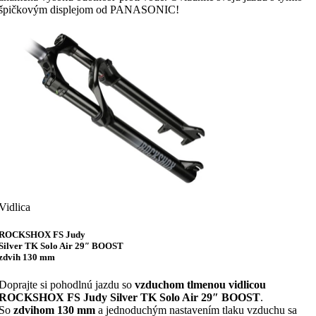
špičkovým displejom od PANASONIC!
Vidlica
ROCKSHOX FS Judy
Silver TK Solo Air 29″ BOOST
zdvih 130 mm
Doprajte si pohodlnú jazdu so
vzduchom tlmenou vidlicou
ROCKSHOX FS Judy Silver TK Solo Air 29″ BOOST
.
So
zdvihom 130 mm
a jednoduchým nastavením tlaku vzduchu sa