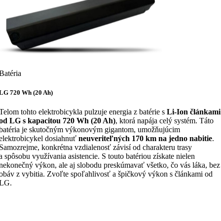
Batéria
LG 720 Wh (20 Ah)
Telom tohto elektrobicykla pulzuje energia z batérie s
Li-Ion článkami
od LG s kapacitou 720 Wh (20 Ah)
, ktorá napája celý systém. Táto
batéria je skutočným výkonovým gigantom, umožňujúcim
elektrobicykel dosiahnuť
neuveriteľných 170 km na jedno nabitie
.
Samozrejme, konkrétna vzdialenosť závisí od charakteru trasy
a spôsobu využívania asistencie. S touto batériou získate nielen
nekonečný výkon, ale aj slobodu preskúmavať všetko, čo vás láka, bez
obáv z vybitia. Zvoľte spoľahlivosť a špičkový výkon s článkami od
LG.