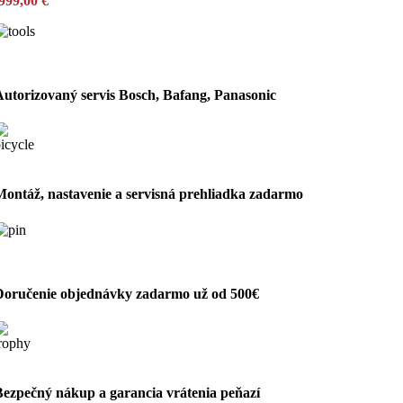
999,00
€
Autorizovaný servis Bosch, Bafang, Panasonic
Montáž, nastavenie a servisná prehliadka zadarmo
Doručenie objednávky zadarmo už od 500€
Bezpečný nákup a garancia vrátenia peňazí