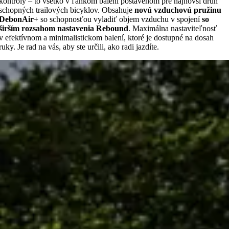
kontroly – to všetko v ľahkom balení postavenom pre najnovší druh
schopných trailových bicyklov. Obsahuje
novú vzduchovú pružinu
DebonAir+
so schopnosťou vyladiť objem vzduchu v spojení
so
širším rozsahom nastavenia Rebound
. Maximálna nastaviteľnosť
v efektívnom a minimalistickom balení, ktoré je dostupné na dosah
ruky. Je rad na vás, aby ste určili, ako radi jazdíte.