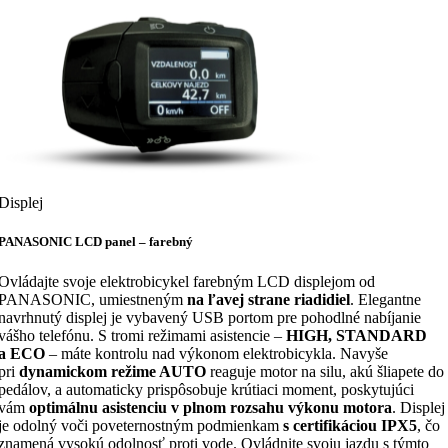
Displej
PANASONIC LCD panel – farebný
Ovládajte svoje elektrobicykel farebným LCD displejom od
PANASONIC, umiestneným
na ľavej strane riadidiel
. Elegantne
navrhnutý displej je vybavený USB portom pre pohodlné nabíjanie
vášho telefónu. S tromi režimami asistencie –
HIGH, STANDARD
a ECO
– máte kontrolu nad výkonom elektrobicykla. Navyše
pri
dynamickom režime AUTO
reaguje motor na silu, akú šliapete do
pedálov, a automaticky prispôsobuje krútiaci moment, poskytujúci
vám
optimálnu asistenciu v plnom rozsahu výkonu motora
. Displej
je odolný voči poveternostným podmienkam
s certifikáciou IPX5
, čo
znamená vysokú odolnosť proti vode. Ovládnite svoju jazdu s týmto