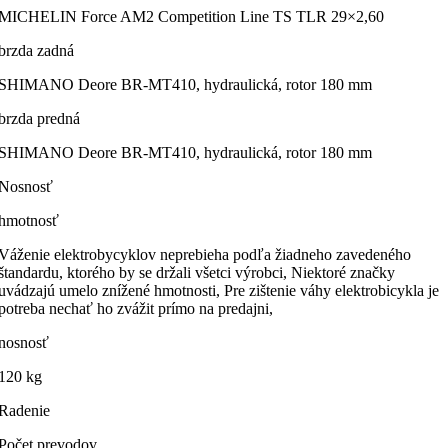
MICHELIN Force AM2 Competition Line TS TLR 29×2,60
brzda zadná
SHIMANO Deore BR-MT410, hydraulická, rotor 180 mm
brzda predná
SHIMANO Deore BR-MT410, hydraulická, rotor 180 mm
Nosnosť
hmotnosť
Váženie elektrobycyklov neprebieha podľa žiadneho zavedeného
štandardu, ktorého by se držali všetci výrobci, Niektoré značky
uvádzajú umelo znížené hmotnosti, Pre zištenie váhy elektrobicykla je
potreba nechať ho zvážit prímo na predajni,
nosnosť
120 kg
Radenie
Počet prevodov