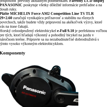
prispôsobiť prevody aktuálnym podmienkam.
Farebný LCD displej
PANASONIC
poskytuje všetky dôležité informácie prehľadne a na
dosah ruky.
Plášte MICHELIN Force AM2 Competition Line TS TLR
29×2.60
zaručujú vynikajúcu priľnavosť a stabilitu na rôznych
povrchoch, takže budete vždy pripravení na akékoľvek výzvy, ktoré
vás na trase čakajú.
Horský celoodpružený elektrobicykel
e-Full 9.10
je perfektnou voľbou
pre tých, ktorí hľadajú výkonný a pohodlný bicykel na jazdu v
náročnom teréne. Pripravte sa na nezabudnuteľné dobrodružstvá s
týmto vysoko výkonným elektrobicyklom.
Komponenty