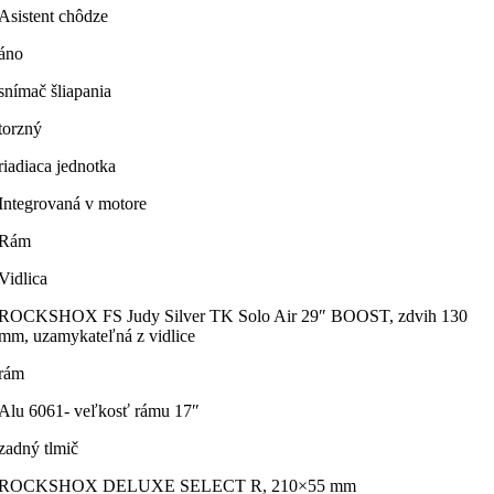
Asistent chôdze
áno
snímač šliapania
torzný
riadiaca jednotka
Integrovaná v motore
Rám
Vidlica
ROCKSHOX FS Judy Silver TK Solo Air 29″ BOOST, zdvih 130
mm, uzamykateľná z vidlice
rám
Alu 6061- veľkosť rámu 17″
zadný tlmič
ROCKSHOX DELUXE SELECT R, 210×55 mm