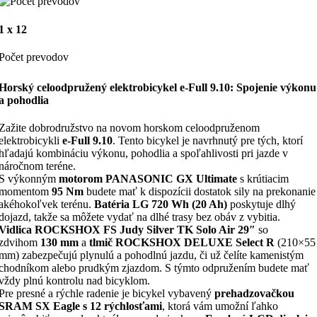
1 x 12
Počet prevodov
Horský celoodpružený elektrobicykel e-Full 9.10: Spojenie výkonu
a pohodlia
Zažite dobrodružstvo na novom horskom celoodpruženom
elektrobicykli
e-Full 9.10
. Tento bicykel je navrhnutý pre tých, ktorí
hľadajú kombináciu výkonu, pohodlia a spoľahlivosti pri jazde v
náročnom teréne.
S výkonným
motorom PANASONIC GX Ultimate
s krútiacim
momentom
95 Nm
budete mať k dispozícii dostatok sily na prekonanie
akéhokoľvek terénu.
Batéria LG 720 Wh (20 Ah)
poskytuje dlhý
dojazd, takže sa môžete vydať na dlhé trasy bez obáv z vybitia.
Vidlica ROCKSHOX FS Judy Silver TK Solo Air 29″
so
zdvihom
130 mm
a
tlmič ROCKSHOX DELUXE Select R
(210×55
mm) zabezpečujú plynulú a pohodlnú jazdu, či už čelíte kamenistým
chodníkom alebo prudkým zjazdom. S týmto odpružením budete mať
vždy plnú kontrolu nad bicyklom.
Pre presné a rýchle radenie je bicykel vybavený
prehadzovačkou
SRAM SX Eagle s 12 rýchlosťami
, ktorá vám umožní ľahko