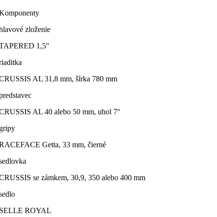
Komponenty
hlavové zloženie
TAPERED 1,5″
riaditka
CRUSSIS AL 31,8 mm, šírka 780 mm
predstavec
CRUSSIS AL 40 alebo 50 mm, uhol 7°
gripy
RACEFACE Getta, 33 mm, čierné
sedlovka
CRUSSIS se zámkem, 30,9, 350 alebo 400 mm
sedlo
SELLE ROYAL