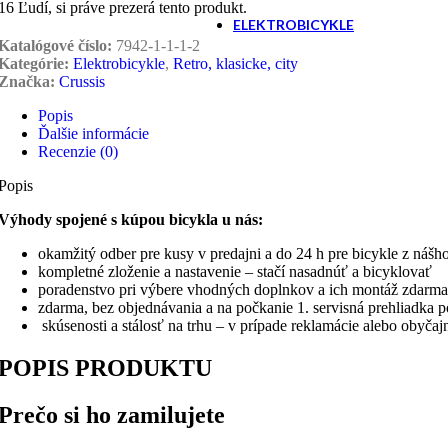
+421 908 117 033
16
Ľudí, si práve prezerá tento produkt.
ELEKTROBICYKLE
Katalógové číslo:
7942-1-1-1-2
Kategórie:
Elektrobicykle
,
Retro, klasicke, city
Značka:
Crussis
Cross a trekking
Popis
Ďalšie informácie
Recenzie (0)
Horské - celoodpružené
Popis
Výhody spojené s kúpou bicykla u nás:
Horské - MTB
okamžitý odber pre kusy v predajni a do 24 h pre bicykle z nášh
kompletné zloženie a nastavenie – stačí nasadnúť a bicyklovať
poradenstvo pri výbere vhodných doplnkov a ich montáž zdarma
zdarma, bez objednávania a na počkanie 1. servisná prehliadka 
skúsenosti a stálosť na trhu – v prípade reklamácie alebo obyča
Retro, klasicke, city
POPIS PRODUKTU
Trojkolka
Prečo si ho zamilujete