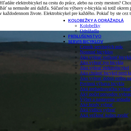
Hľadáte elektrobicykel na cestu do práce, alebo na cesty mestom? Chce
Báť sa nemusíte ani dažďa. Súčasťou výbavy e-bicykla sú totiž okrem pr
v každodennom živote. Elektrobicykel pre každého. Pokiaľ by ste cez to
KOLOBEŽKY A ODRÁŽADLÁ
Kolobežky
Odrážadla
PRÍSLUŠENSTVO
SERVIS BICYKLOV
Cenník servisných prác
Nosnosť bicyklov
Ako vybrať veľkosť bicykl
Ako vybrať typ bicykla
Ako vybrať elektrobicykel
Ako chrániť bicykel pred k
Ako vybrať dobrú prilbu na
Povinná výbava bicykla
Akú prehadzovačku vybrať
Aký počet prevodov vybra
Výber a nastavenie sedadla
Aké brzdy vybrať
Akú vidlicu vybrať
Akú veľkosť kolies zvoliť