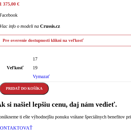
1 375,00
€
Facebook
Viac info o modeli na
Crussis.cz
Pre overenie dostupnosti klikni na veľkosť
RÝCHLE DORUČENIE
17
2-5 pracovných dní
Veľkosť
19
ŠIROKÝ VÝBER
Vymazať
Bicykle na sklade
PRIDAŤ DO KOŠÍKA
KAMENNÁ PREDAJNA
k si našiel lepšiu cenu, daj nám vedieť.
Galanta
onúkneme ti ešte výhodnejšiu ponuku vrátane špeciálnych benefitov pr
SERVIS A PORADENSTVO
ONTAKTOVAŤ