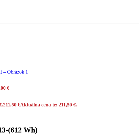
DISC, actionteam, 2026
00 €.
518,00
€
Aktuálna cena je: 518,00 €.
,00
€
 DISC actionteam 2026
€.
211,50
€
Aktuálna cena je: 211,50 €.
00 €.
458,00
€
Aktuálna cena je: 458,00 €.
3-(612 Wh)