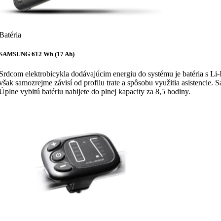
Batéria
SAMSUNG 612 Wh (17 Ah)
Srdcom elektrobicykla dodávajúcim energiu do systému je batéria s L
však samozrejme závisí od profilu trate a spôsobu využitia asistencie
Úplne vybitú batériu nabijete do plnej kapacity za 8,5 hodiny.