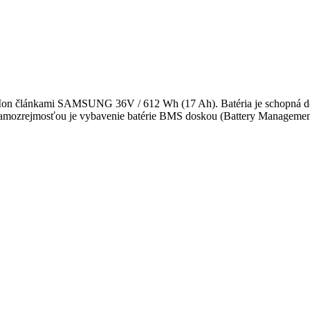
i-Ion článkami SAMSUNG 36V / 612 Wh (17 Ah). Batéria je schopná dov
. Samozrejmosťou je vybavenie batérie BMS doskou (Battery Management 