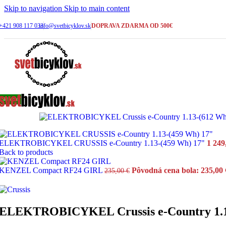
Skip to navigation
Skip to main content
+421 908 117 033
info@svetbicyklov.sk
DOPRAVA ZDARMA OD 500€
BICYKEL CUBE ACID 260 
Cube
Pôvodná cena bola: 519,
519,00
€
Skladom
Sale
Skladom
ELEKTROBICYKEL CRUSSIS e-Country 1.13-(459 Wh) 17"
1 249
BICYKEL CUBE ACID 240
Back to products
Cube
KENZEL Compact RF24 GIRL
Pôvodná cena bola: 235,00 
235,00
€
Pôvodná cena bola: 459,
459,00
€
ELEKTROBICYKEL Crussis e-Country 1.1