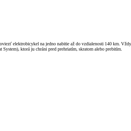
iezť elektrobicykel na jedno nabitie až do vzdialenosti 140 km. Vžd
System), ktorá ju chráni pred prehriatím, skratom alebo prebitím.