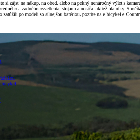
te si zájsť na nákup, na obed, alebo na pekný nenáročný výlet s kamará
edného a zadného osvetlenia, stojanu a nosiča taktiež blatníky. Spočíta
 zatúžili po modeli so silnejšou batériou, pozrite na e-bicykel e-Coun
a
rádežou
 bicykel
ť