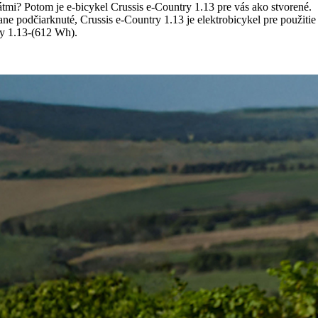
tmi? Potom je e-bicykel Crussis e-Country 1.13 pre vás ako stvorené.
ne podčiarknuté, Crussis e-Country 1.13 je elektrobicykel pre použitie
try 1.13-(612 Wh).