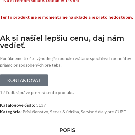
Na externom sklade.
Dodanie: 1-5 dní
Tento produkt nie je momentálne na sklade a je preto nedostupný.
Ak si našiel lepšiu cenu, daj nám
vedieť.
Ponúkneme ti ešte výhodnejšiu ponuku vrátane špeciálnych benefitov
priamo prispôsobených pre teba.
KONTAKTOVAŤ
12
Ľudí, si práve prezerá tento produkt.
Katalógové číslo:
3137
Kategórie:
Príslušenstvo
,
Servis & údržba
,
Servisné diely pre CUBE
POPIS