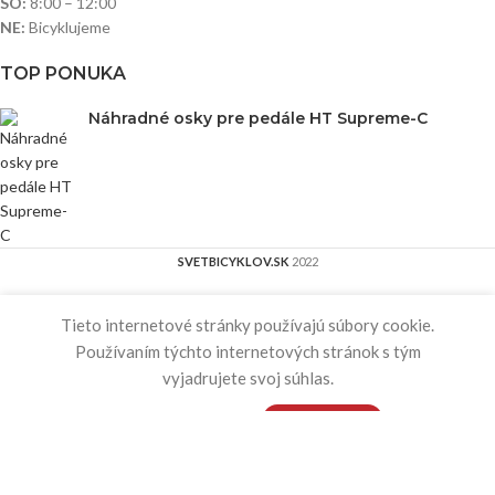
SO:
8:00 – 12:00
NE:
Bicyklujeme
TOP PONUKA
Náhradné osky pre pedále HT Supreme-C
SVETBICYKLOV.SK
2022
Našiel si
lepšiu ponuku ?
Tieto internetové stránky používajú súbory cookie.
Používaním týchto internetových stránok s tým
Po odoslaní formulára ťa bude kontaktovať náš tím s ešte lepšou ponukou.
vyjadrujete svoj súhlas.
Bicykel
VIAC INFORMÁCIÍ
SÚHLASÍM
Meno