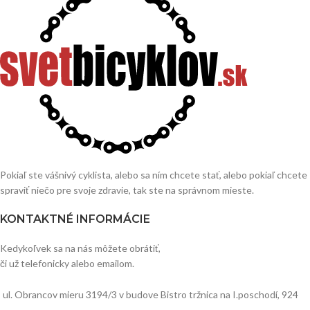
Pokiaľ ste vášnivý cyklista, alebo sa ním chcete stať, alebo pokiaľ chcete
spraviť niečo pre svoje zdravie, tak ste na správnom mieste.
KONTAKTNÉ INFORMÁCIE
Kedykoľvek sa na nás môžete obrátiť,
či už telefonicky alebo emailom.
ul. Obrancov mieru 3194/3 v budove Bistro tržnica na I.poschodí, 924