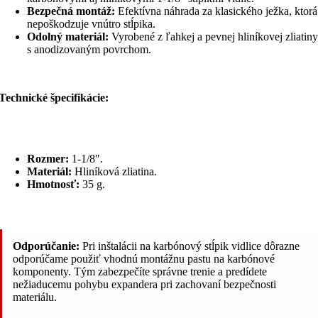
Bezpečná montáž:
Efektívna náhrada za klasického ježka, ktorá
nepoškodzuje vnútro stĺpika.
Odolný materiál:
Vyrobené z ľahkej a pevnej hliníkovej zliatiny
s anodizovaným povrchom.
Technické špecifikácie:
Rozmer:
1-1/8″.
Materiál:
Hliníková zliatina.
Hmotnosť:
35 g.
Odporúčanie:
Pri inštalácii na karbónový stĺpik vidlice dôrazne
odporúčame použiť vhodnú montážnu pastu na karbónové
komponenty. Tým zabezpečíte správne trenie a predídete
nežiaducemu pohybu expandera pri zachovaní bezpečnosti
materiálu.