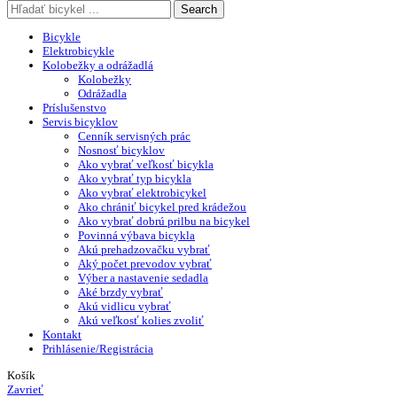
Search
Bicykle
Elektrobicykle
Kolobežky a odrážadlá
Kolobežky
Odrážadla
Príslušenstvo
Servis bicyklov
Cenník servisných prác
Nosnosť bicyklov
Ako vybrať veľkosť bicykla
Ako vybrať typ bicykla
Ako vybrať elektrobicykel
Ako chrániť bicykel pred krádežou
Ako vybrať dobrú prilbu na bicykel
Povinná výbava bicykla
Akú prehadzovačku vybrať
Aký počet prevodov vybrať
Výber a nastavenie sedadla
Aké brzdy vybrať
Akú vidlicu vybrať
Akú veľkosť kolies zvoliť
Kontakt
Prihlásenie/Registrácia
Košík
Zavrieť