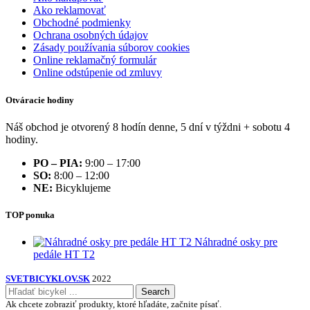
Ako reklamovať
Obchodné podmienky
Ochrana osobných údajov
Zásady používania súborov cookies
Online reklamačný formulár
Online odstúpenie od zmluvy
Otváracie hodiny
Náš obchod je otvorený 8 hodín denne, 5 dní v týždni + sobotu 4
hodiny.
PO – PIA:
9:00 – 17:00
SO:
8:00 – 12:00
NE:
Bicyklujeme
TOP ponuka
Náhradné osky pre
pedále HT T2
SVETBICYKLOV.SK
2022
Search
Ak chcete zobraziť produkty, ktoré hľadáte, začnite písať.