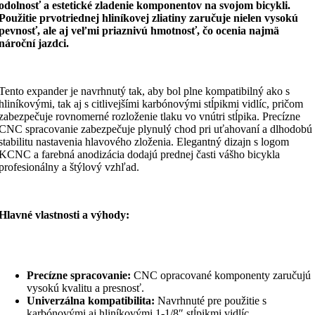
odolnosť a estetické zladenie komponentov na svojom bicykli.
Použitie prvotriednej hliníkovej zliatiny zaručuje nielen vysokú
pevnosť, ale aj veľmi priaznivú hmotnosť, čo ocenia najmä
nároční jazdci.
Tento expander je navrhnutý tak, aby bol plne kompatibilný ako s
hliníkovými, tak aj s citlivejšími karbónovými stĺpikmi vidlíc, pričom
zabezpečuje rovnomerné rozloženie tlaku vo vnútri stĺpika. Precízne
CNC spracovanie zabezpečuje plynulý chod pri uťahovaní a dlhodobú
stabilitu nastavenia hlavového zloženia. Elegantný dizajn s logom
KCNC a farebná anodizácia dodajú prednej časti vášho bicykla
profesionálny a štýlový vzhľad.
Hlavné vlastnosti a výhody:
Precízne spracovanie:
CNC opracované komponenty zaručujú
vysokú kvalitu a presnosť.
Univerzálna kompatibilita:
Navrhnuté pre použitie s
karbónovými aj hliníkovými 1-1/8″ stĺpikmi vidlíc.