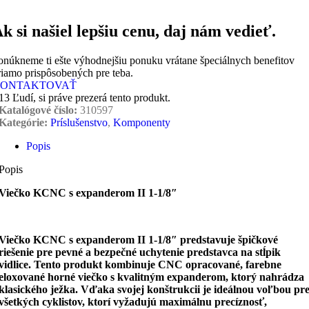
k si našiel lepšiu cenu, daj nám vedieť.
onúkneme ti ešte výhodnejšiu ponuku vrátane špeciálnych benefitov
riamo prispôsobených pre teba.
ONTAKTOVAŤ
13
Ľudí, si práve prezerá tento produkt.
Katalógové číslo:
310597
Kategórie:
Príslušenstvo
,
Komponenty
Popis
Popis
Viečko KCNC s expanderom II 1-1/8″
Viečko KCNC s expanderom II 1-1/8″ predstavuje špičkové
riešenie pre pevné a bezpečné uchytenie predstavca na stĺpik
vidlice. Tento produkt kombinuje CNC opracované, farebne
eloxované horné viečko s kvalitným expanderom, ktorý nahrádza
klasického ježka. Vďaka svojej konštrukcii je ideálnou voľbou pr
všetkých cyklistov, ktorí vyžadujú maximálnu precíznosť,