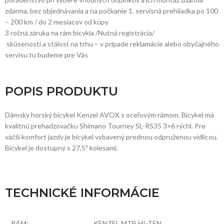
zdarma, bez objednávania a na počkanie 1. servisná prehliadka po 100
– 200 km / do 2 mesiacov od kúpy
3 ročná záruka na rám bicykla /Nutná registrácia/
skúsenosti a stálosť na trhu – v prípade reklamácie alebo obyčajného
servisu tu budeme pre Vás
POPIS PRODUKTU
Dámsky horský bicykel Kenzel AVOX s oceľovým rámom. Bicykel má
kvalitnú prehadzovačku Shimano Tourney SL-RS35 3×6 rýchl. Pre
väčší komfort jazdy je bicykel vybavený prednou odpruženou vidlicou.
Bicykel je dostupný s 27,5″ kolesami.
TECHNICKÉ INFORMÁCIE
RÁM:
KENZEL MTB HI-TEN