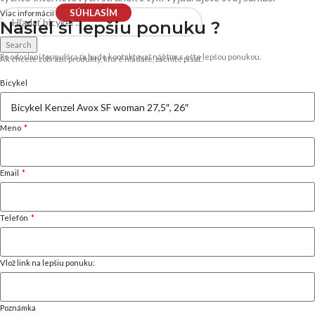
SÚHLASÍM
Viac informácií
Našiel si
lepšiu ponuku ?
Search
Po odoslaní formulára ťa bude kontaktovať náš tím s ešte lepšou ponukou.
Ak chcete zobraziť produkty, ktoré hľadáte, začnite písať.
Bicykel
Meno
Email
Telefón
Vlož link na lepšiu ponuku:
Poznámka