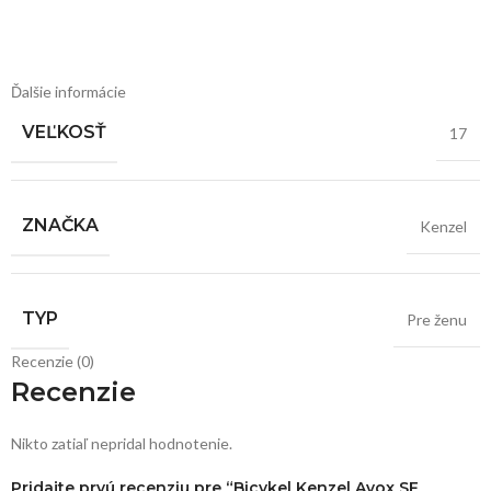
Ďalšie informácie
VEĽKOSŤ
17
ZNAČKA
Kenzel
TYP
Pre ženu
Recenzie (0)
Recenzie
Nikto zatiaľ nepridal hodnotenie.
Pridajte prvú recenziu pre “Bicykel Kenzel Avox SF