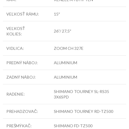
VEĽKOSŤ RÁMU:
15″
VEĽKOSŤ
26”/ 27,5″
KOLIES:
VIDLICA:
ZOOM CH 327E
PREDNÝ NÁBOJ:
ALUMINIUM
ZADNÝ NÁBOJ:
ALUMINIUM
SHIMANO TOURNEY SL-RS35
RADENIE:
3X6SPD
PREHADZOVAČ:
SHIMANO TOURNEY RD-TZ500
PREŠMÝKAČ:
SHIMANO FD-TZ500