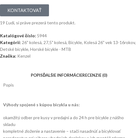
KONTAKTOVAŤ
19
Ľudí, si práve prezerá tento produkt.
Katalógové číslo:
5944
Kategórií:
26" kolesá
,
27,5" kolesá
,
Bicykle
,
Kolesá 26" vek 13-16rokov
,
Detské bicykle
,
Horské bicykle - MTB
Značka:
Kenzel
POPIS
ĎALŠIE INFORMÁCIE
RECENZIE (0)
Popis
Výhody spojené s kúpou bicykla u nás:
okamžitý odber pre kusy v predajni a do 24 h pre bicykle z nášho
skladu
kompletné zloženie a nastavenie – stačí nasadnúť a bicyklovať
poradenstvo pri výbere vhodných doplnkov a ich montáž zdarma