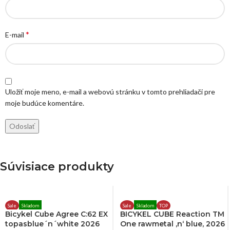
*
E-mail
Uložiť moje meno, e-mail a webovú stránku v tomto prehliadači pre
moje budúce komentáre.
Súvisiace produkty
Sale
Skladom
Sale
Skladom
TOP
Bicykel Cube Agree C:62 EX
BICYKEL CUBE Reaction TM
topasblue´n´white 2026
One rawmetal ‚n‘ blue, 2026