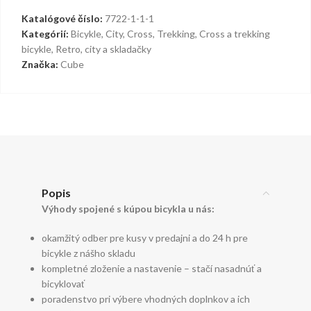
Katalógové číslo:
7722-1-1-1
Kategórií:
Bicykle
,
City
,
Cross
,
Trekking
,
Cross a trekking
bicykle
,
Retro, city a skladačky
Značka:
Cube
Popis
Výhody spojené s kúpou bicykla u nás:
okamžitý odber pre kusy v predajni a do 24 h pre
bicykle z nášho skladu
kompletné zloženie a nastavenie – stačí nasadnúť a
bicyklovať
poradenstvo pri výbere vhodných doplnkov a ich