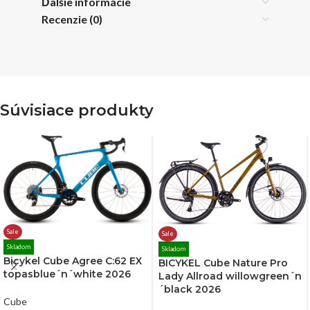
Ďalšie informácie
Recenzie (0)
Súvisiace produkty
Sale
Sale
Skladom
Skladom
Bicykel Cube Agree C:62 EX
BICYKEL Cube Nature Pro
topasblue´n´white 2026
Lady Allroad willowgreen´n
´black 2026
Cube