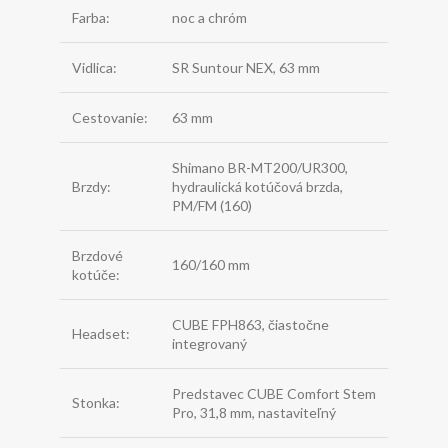
Farba:
noc a chróm
Vidlica:
SR Suntour NEX, 63 mm
Cestovanie:
63 mm
Shimano BR-MT200/UR300,
Brzdy:
hydraulická kotúčová brzda,
PM/FM (160)
Brzdové
160/160 mm
kotúče:
CUBE FPH863, čiastočne
Headset:
integrovaný
Predstavec CUBE Comfort Stem
Stonka:
Pro, 31,8 mm, nastaviteľný