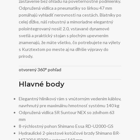
zastavenie bez ohľadu na poveternostné podmienky.
Odpružená vidlica a pneumatiky so šírkou 47 mm
pomáhajú vyhladiť nerovnosti na cestách. Blatníky po
celej dĺžke, náš robustný a mimoriadne elegantný
polointegrovaný nosič 2.0, vstavané dynamové
svetlá a praktický stojan s plochým upevnením
znamenajú, že máte všetko, čo potrebujete na výlety
s Kurztextom po meste aj na dlhšie výpravy do
prírody.
otvorený 360° pohľad
Hlavné body
Elegantný hliníkový rám s vnútorným vedením káblov,
navrhnutý pre maximálnu hmotnosť systému 140 kg
Odpružená vidlica SR Suntour NEX so zdvihom 63
mm
8-rýchlostný pohon Shimano Essa RD-U2000-GS
Hydraulické 2-piestové kotúčové brzdy Shimano BR-
MT200/UR300 s rotormi 160 mm