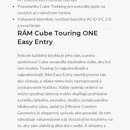
Pneumatiky Cube Trekking pre pohodlie jazdy na
cestách aj v náročnom teréne
Vybavené blatníkmi, nosičom batožiny ACID SIC 2.0
a osvetlením
RÁM Cube Touring ONE
Easy Entry
Srdcom každého bicykla je jeho rám, a preto
spoločnosť Cube vynaložila maximálne úsilie, aby bol
rám modelu Touring čo najpohodlnejší a
najpraktickejší. Rám Easy Entry navrhli presne tak,
ako sľubuje, a vďaka nemu bolo nastupovanie a
zostupovanie hračkou. Káble radenia vedené vo
vnútri spodnej rámovej trubky dopĺňajú prehľadnú
estetiku ľahkého, pevného, ​​dvojito zoslabovaného
hliníkového rámu, zatiaľ čo Efficient Comfort
Geometry je elegantný spôsob, ako povedať, že rám
vzbudzuje sebavedomie a je dostatočne intuitívny na
to, aby vám uľahčil aj dlhé dni v sedle. A úhľadný a