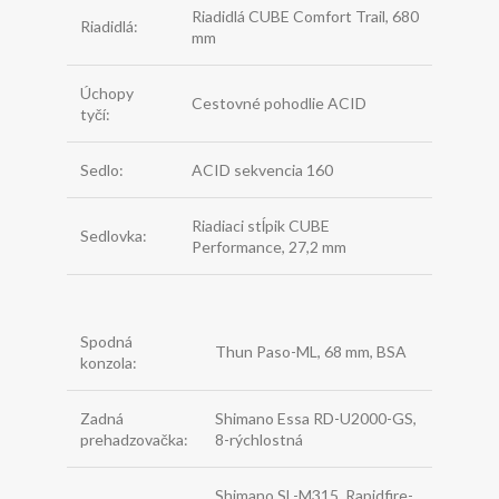
Riadidlá CUBE Comfort Trail, 680
Riadidlá:
mm
Úchopy
Cestovné pohodlie ACID
tyčí:
Sedlo:
ACID sekvencia 160
Riadiaci stĺpik CUBE
Sedlovka:
Performance, 27,2 mm
Spodná
Thun Paso-ML, 68 mm, BSA
konzola:
Zadná
Shimano Essa RD-U2000-GS,
prehadzovačka:
8-rýchlostná
Shimano SL-M315, Rapidfire-