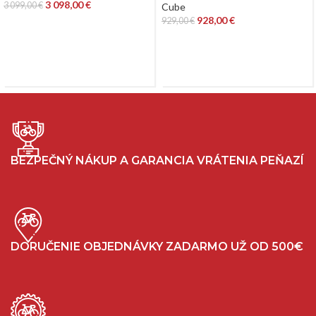
3 098,00
€
3 099,00
€
Cube
928,00
€
929,00
€
BEZPEČNÝ NÁKUP A GARANCIA VRÁTENIA PEŇAZÍ
DORUČENIE OBJEDNÁVKY ZADARMO UŽ OD 500€