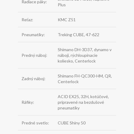
Radiace páky:
Plus
Reťaz:
KMC Z51
Pneumatiky:
Treking CUBE, 47-622
Shimano DH-3D37, dynamo v
Predný náboj:
náboji, rýchloupínacie
koliesko, Centerlock
Shimano FH-QC300-HM, QR,
Zadný náboj:
Centerlock
ACID EX25, 32H, kotúčové,
Ráfiky:
pripravené na bezdušové
pneumatiky
Predné svetlo:
CUBE Shiny 50