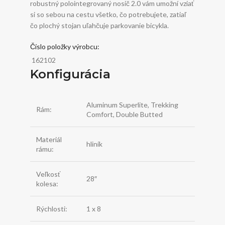
robustný polointegrovaný nosič 2.0 vám umožní vziať
si so sebou na cestu všetko, čo potrebujete, zatiaľ
čo plochý stojan uľahčuje parkovanie bicykla.
Číslo položky výrobcu:
162102
Konfigurácia
Aluminum Superlite, Trekking
Rám:
Comfort, Double Butted
Materiál
hliník
rámu:
Veľkosť
28″
kolesa:
Rýchlosti:
1 x 8