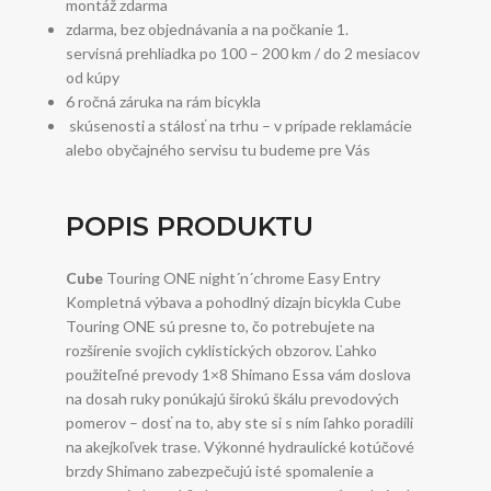
montáž zdarma
zdarma, bez objednávania a na počkanie 1.
servisná prehliadka po 100 – 200 km / do 2 mesiacov
od kúpy
6 ročná záruka na rám bicykla
skúsenosti a stálosť na trhu – v prípade reklamácie
alebo obyčajného servisu tu budeme pre Vás
POPIS PRODUKTU
Cube
Touring ONE night´n´chrome Easy Entry
Kompletná výbava a pohodlný dizajn bicykla Cube
Touring ONE sú presne to, čo potrebujete na
rozšírenie svojich cyklistických obzorov. Ľahko
použiteľné prevody 1×8 Shimano Essa vám doslova
na dosah ruky ponúkajú širokú škálu prevodových
pomerov – dosť na to, aby ste si s ním ľahko poradili
na akejkoľvek trase. Výkonné hydraulické kotúčové
brzdy Shimano zabezpečujú isté spomalenie a