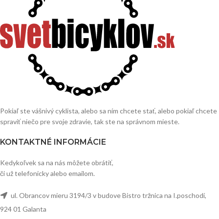
Pokiaľ ste vášnivý cyklista, alebo sa ním chcete stať, alebo pokiaľ chcete
spraviť niečo pre svoje zdravie, tak ste na správnom mieste.
KONTAKTNÉ INFORMÁCIE
Kedykoľvek sa na nás môžete obrátiť,
či už telefonicky alebo emailom.
ul. Obrancov mieru 3194/3 v budove Bistro tržnica na I.poschodí,
924 01 Galanta