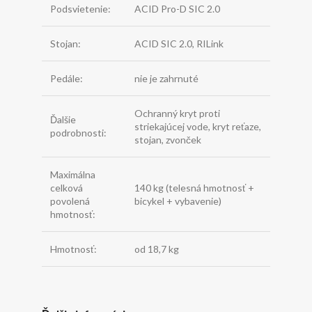
Podsvietenie:
ACID Pro-D SIC 2.0
Stojan:
ACID SIC 2.0, RILink
Pedále:
nie je zahrnuté
Ochranný kryt proti
Ďalšie
striekajúcej vode, kryt reťaze,
podrobnosti:
stojan, zvonček
Maximálna
celková
140 kg (telesná hmotnosť +
povolená
bicykel + vybavenie)
hmotnosť:
Hmotnosť:
od 18,7 kg