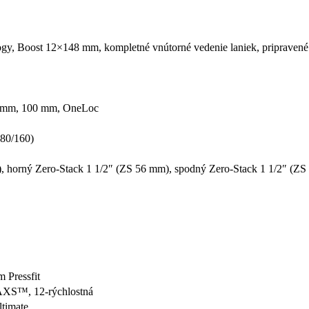
 Boost 12×148 mm, kompletné vnútorné vedenie laniek, pripraven
0 mm, 100 mm, OneLoc
80/160)
horný Zero-Stack 1 1/2″ (ZS 56 mm), spodný Zero-Stack 1 1/2″ (ZS 5
Pressfit
AXS™, 12-rýchlostná
timate