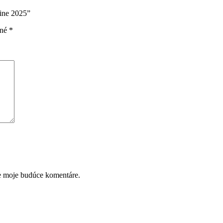
ine 2025”
ené
*
re moje budúce komentáre.