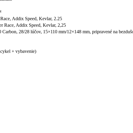
™
Race, Addix Speed, Kevlar, 2.25
r Race, Addix Speed, Kevlar, 2,25
arbon, 28/28 lúčov, 15×110 mm/12×148 mm, pripravené na bezduš
icykel + vybavenie)