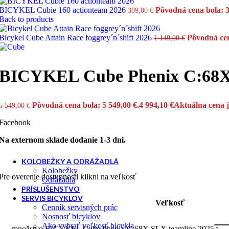
BICYKEL Cubie 160 actionteam 2026
Pôvodná cena bola: 3
309,00
€
Back to products
Horské - MTB
Bicykel Cube Attain Race foggrey´n´shift 2026
Pôvodná cen
1 149,00
€
Retro, klasicke, city
BICYKEL Cube Phenix C:68X 
Trojkolka
Pôvodná cena bola: 5 549,00 €.
4 994,10
€
Aktuálna cena j
5 549,00
€
Facebook
Na externom sklade dodanie 1-3 dni.
KOLOBEŽKY A ODRÁŽADLÁ
Kolobežky
Pre overenie dostupnosti klikni na veľkosť
Odrážadla
PRÍSLUŠENSTVO
SERVIS BICYKLOV
Veľkosť
Cenník servisných prác
Nosnosť bicyklov
Ako vybrať veľkosť bicykla
množstvo BICYKEL Cube Phenix C:68X SLX teamline 2025