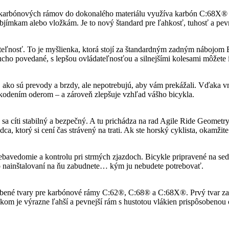
 karbónových rámov do dokonalého materiálu využíva karbón C:68X® o
jímkam alebo vložkám. Je to nový štandard pre ľahkosť, tuhosť a pev
ateľnosť. To je myšlienka, ktorá stojí za štandardným zadným nábojom 
ho povedané, s lepšou ovládateľnosťou a silnejšími kolesami môžete ísť
i, ako sú prevody a brzdy, ale nepotrebujú, aby vám prekážali. Vďaka
škodením oderom – a zároveň zlepšuje vzhľad vášho bicykla.
ň sa cíti stabilný a bezpečný. A tu prichádza na rad Agile Ride Geomet
jazdca, ktorý si cení čas strávený na trati. Ak ste horský cyklista, okamž
avedomie a kontrolu pri strmých zjazdoch. Bicykle pripravené na sedl
Po nainštalovaní na ňu zabudnete… kým ju nebudete potrebovať.
né tvary pre karbónové rámy C:62®, C:68® a C:68X®. Prvý tvar zabe
dkom je výrazne ľahší a pevnejší rám s hustotou vlákien prispôsoben