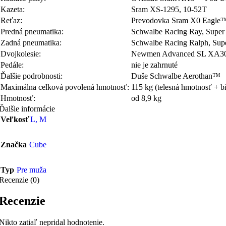
Kazeta:
Sram XS-1295, 10-52T
Reťaz:
Prevodovka Sram X0 Eagle
Predná pneumatika:
Schwalbe Racing Ray, Super 
Zadná pneumatika:
Schwalbe Racing Ralph, Supe
Dvojkolesie:
Newmen Advanced SL XA30 C
Pedále:
nie je zahrnuté
Ďalšie podrobnosti:
Duše Schwalbe Aerothan™
Maximálna celková povolená hmotnosť:
115 kg (telesná hmotnosť + b
Hmotnosť:
od 8,9 kg
Ďalšie informácie
Veľkosť
L
,
M
Značka
Cube
Typ
Pre muža
Recenzie (0)
Recenzie
Nikto zatiaľ nepridal hodnotenie.