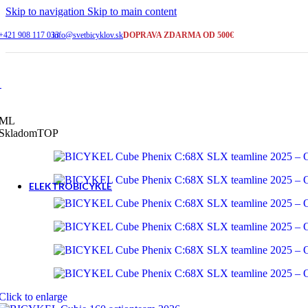
2-5 pracovných dní
Skip to navigation
Skip to main content
+421 908 117 033
info@svetbicyklov.sk
DOPRAVA ZDARMA OD 500€
ŠIROKÝ VÝBER
Bicykle na sklade
KAMENNÁ PREDAJNA
Galanta
M
L
Skladom
TOP
SERVIS A PORADENSTVO
+421 908 117 033
ELEKTROBICYKLE
Cross a trekking
Horské - celoodpružené
Click to enlarge