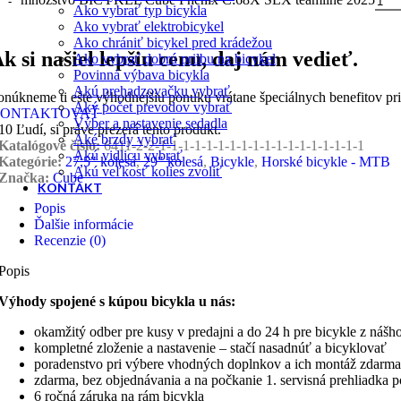
Ako vybrať typ bicykla
Ako vybrať elektrobicykel
Ako chrániť bicykel pred krádežou
k si našiel lepšiu cenu, daj nám vedieť.
Ako vybrať dobrú prilbu na bicykel
Povinná výbava bicykla
Akú prehadzovačku vybrať
onúkneme ti ešte výhodnejšiu ponuku vrátane špeciálnych benefitov pr
Aký počet prevodov vybrať
ONTAKTOVAŤ
Výber a nastavenie sedadla
10
Ľudí, si práve prezerá tento produkt.
Aké brzdy vybrať
Katalógové číslo:
6411-2-2-1-1-1-1-1-1-1-1-1-1-1-1-1-1-1-1-1-1
Akú vidlicu vybrať
Kategórie:
27,5" kolesá
,
29" kolesá
,
Bicykle
,
Horské bicykle - MTB
Akú veľkosť kolies zvoliť
Značka:
Cube
KONTAKT
Popis
Ďalšie informácie
Recenzie (0)
Popis
Výhody spojené s kúpou bicykla u nás:
okamžitý odber pre kusy v predajni a do 24 h pre bicykle z nášh
kompletné zloženie a nastavenie – stačí nasadnúť a bicyklovať
poradenstvo pri výbere vhodných doplnkov a ich montáž zdarma
zdarma, bez objednávania a na počkanie 1. servisná prehliadka 
6 ročná záruka na rám bicykla