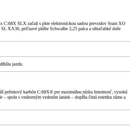
enix C:68X SLX začali s plne elektronickou sadou prevodov Sram XO
SL XA30, priľnavé plášte Schwalbe 2,25 palca a ultraľahké duše
dlhšiu jazdu.
il náš prémiový karbón C:68X® pre maximálnu nízku hmotnosť, vysokú
le – spolu s vnútorným vedením laniek – dopĺňa čistú estetiku rámu a