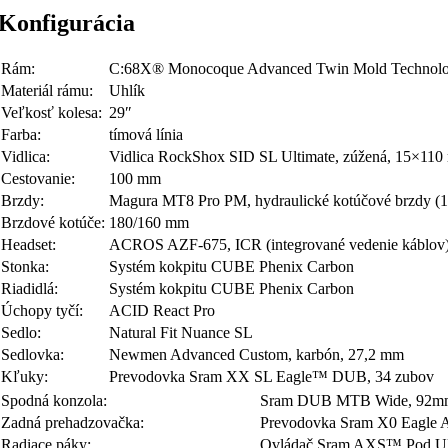
Konfigurácia
Rám:
C:68X® Monocoque Advanced Twin Mold Technology,
Materiál rámu:
Uhlík
Veľkosť kolesa:
29″
Farba:
tímová línia
Vidlica:
Vidlica RockShox SID SL Ultimate, zúžená, 15×11
Cestovanie:
100 mm
Brzdy:
Magura MT8 Pro PM, hydraulické kotúčové brzdy (1
Brzdové kotúče:
180/160 mm
Headset:
ACROS AZF-675, ICR (integrované vedenie káblov), 
Stonka:
Systém kokpitu CUBE Phenix Carbon
Riadidlá:
Systém kokpitu CUBE Phenix Carbon
Úchopy tyčí:
ACID React Pro
Sedlo:
Natural Fit Nuance SL
Sedlovka:
Newmen Advanced Custom, karbón, 27,2 mm
Kľuky:
Prevodovka Sram XX SL Eagle™ DUB, 34 zubov
Spodná konzola:
Sram DUB MTB Wide, 92mm 
Zadná prehadzovačka:
Prevodovka Sram X0 Eagle 
Radiace páky:
Ovládač Sram AXS™ Pod Ul