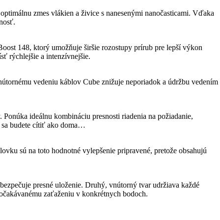
ptimálnu zmes vlákien a živice s nanesenými nanočasticami. Vďaka
nosť.
Boost 148, ktorý umožňuje širšie rozostupy prírub pre lepší výkon
 rýchlejšie a intenzívnejšie.
 vnútornému vedeniu káblov Cube znižuje neporiadok a údržbu vedením
ry. Ponúka ideálnu kombináciu presnosti riadenia na požiadanie,
ite sa budete cítiť ako doma…
ovku sú na toto hodnotné vylepšenie pripravené, pretože obsahujú
zpečuje presné uloženie. Druhý, vnútorný tvar udržiava každé
ou očakávanému zaťaženiu v konkrétnych bodoch.