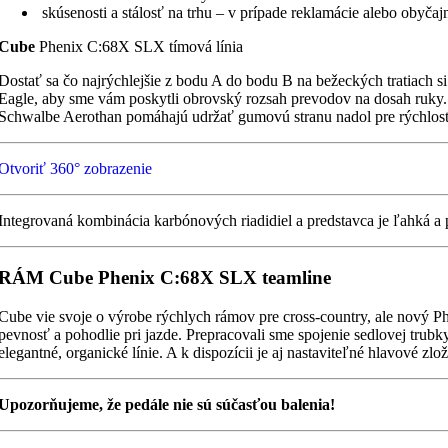
skúsenosti a stálosť na trhu – v prípade reklamácie alebo obyča
Cube
Phenix C:68X SLX tímová línia
Dostať sa čo najrýchlejšie z bodu A do bodu B na bežeckých tratiach
Eagle, aby sme vám poskytli obrovský rozsah prevodov na dosah ruky
Schwalbe Aerothan pomáhajú udržať gumovú stranu nadol pre rýchlosť
Otvoriť 360° zobrazenie
Integrovaná kombinácia karbónových riadidiel a predstavca je ľahká a
RÁM Cube Phenix C:68X SLX teamline
Cube vie svoje o výrobe rýchlych rámov pre cross-country, ale nový
pevnosť a pohodlie pri jazde. Prepracovali sme spojenie sedlovej trubk
elegantné, organické línie. A k dispozícii je aj nastaviteľné hlavové z
Upozorňujeme, že pedále nie sú súčasťou balenia!