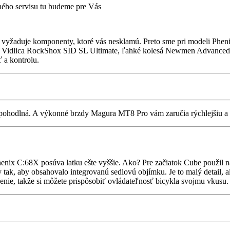
jného servisu tu budeme pre Vás
 si vyžaduje komponenty, ktoré vás nesklamú. Preto sme pri modeli Ph
. Vidlica RockShox SID SL Ultimate, ľahké kolesá Newmen Advanced 
 a kontrolu.
 pohodlná. A výkonné brzdy Magura MT8 Pro vám zaručia rýchlejšiu a 
 Phenix C:68X posúva latku ešte vyššie. Ako? Pre začiatok Cube použ
y tak, aby obsahovalo integrovanú sedlovú objímku. Je to malý detail, a
loženie, takže si môžete prispôsobiť ovládateľnosť bicykla svojmu vkusu.