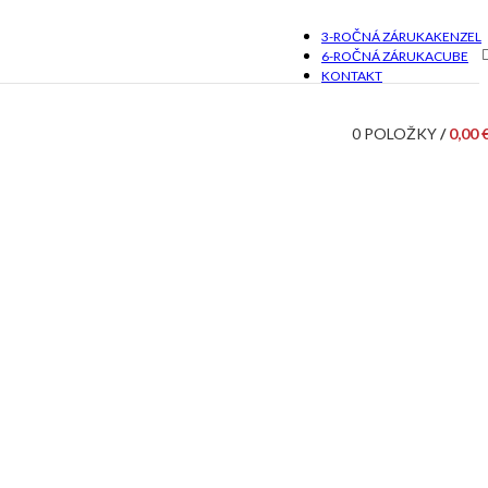
3-ROČNÁ ZÁRUKA
KENZEL
6-ROČNÁ ZÁRUKA
CUBE
KONTAKT
0
POLOŽKY
/
0,00