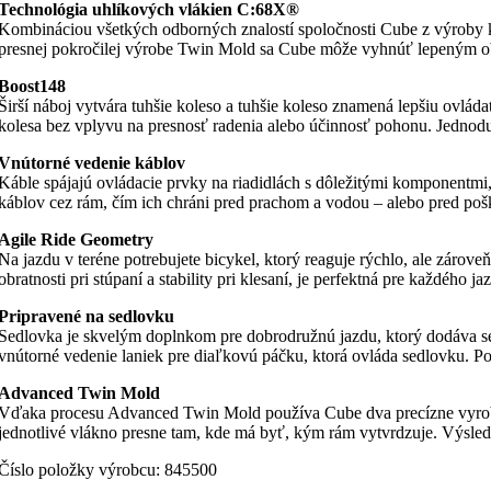
Technológia uhlíkových vlákien C:68X®
Kombináciou všetkých odborných znalostí spoločnosti Cube z výroby
presnej pokročilej výrobe Twin Mold sa Cube môže vyhnúť lepeným ob
Boost148
Širší náboj vytvára tuhšie koleso a tuhšie koleso znamená lepšiu ovlád
kolesa bez vplyvu na presnosť radenia alebo účinnosť pohonu. Jednoduc
Vnútorné vedenie káblov
Káble spájajú ovládacie prvky na riadidlách s dôležitými komponentm
káblov cez rám, čím ich chráni pred prachom a vodou – alebo pred po
Agile Ride Geometry
Na jazdu v teréne potrebujete bicykel, ktorý reaguje rýchlo, ale zárove
obratnosti pri stúpaní a stability pri klesaní, je perfektná pre každého 
Pripravené na sedlovku
Sedlovka je skvelým doplnkom pre dobrodružnú jazdu, ktorý dodáva seb
vnútorné vedenie laniek pre diaľkovú páčku, ktorá ovláda sedlovku. 
Advanced Twin Mold
Vďaka procesu Advanced Twin Mold používa Cube dva precízne vyrobe
jednotlivé vlákno presne tam, kde má byť, kým rám vytvrdzuje. Výsle
Číslo položky výrobcu:
845500