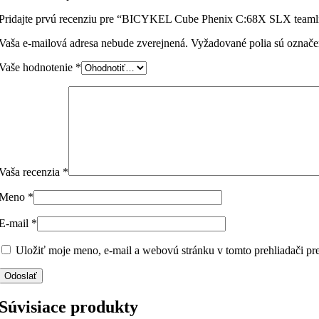
Pridajte prvú recenziu pre “BICYKEL Cube Phenix C:68X SLX teaml
Vaša e-mailová adresa nebude zverejnená.
Vyžadované polia sú označ
Vaše hodnotenie
*
Vaša recenzia
*
Meno
*
E-mail
*
Uložiť moje meno, e-mail a webovú stránku v tomto prehliadači p
Súvisiace produkty