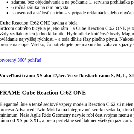
zdarma, bez objednávania a na počkanie 1. servisná prehliadka 
6 ročná záruka na rám bicykla
skúsenosti a stálosť na trhu – v prípade reklamácie alebo obyča
Cube
Reaction C:62 ONE bavlna a biela
Srdcom dobrého bicykla je jeho rám – a Cube Reaction C:62 ONE je t
vždy vzdialený len jedno kliknutie. Hydraulické kotúčové brzdy Mag
ovládanie najvyššej rýchlosti – a teda dlhšie fázy plného plynu. Nako
presne na stope. Všetko, čo potrebujete pre maximálnu zábavu z jazdy 
otvorený 360° pohľad
Vo veľkosti rámu XS ako 27,5er. Vo veľkostiach rámu S, M, L, X
FRAME Cube Reaction C:62 ONE
Elegantné línie a tenké sedlové vzpery modelu Reaction C:62 sú niele
procesu Advanced Twin Mold a má integrovanú svorku sedadla, ktorá kom
minimum. Naša Agile Ride Geometry navyše robí čest svojmu menu a po
rámu od XS po XXL, a preto perfektne sedí takmer všetkým jazdcom.