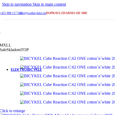
2-5 pracovných dní
Skip to navigation
Skip to main content
+421 908 117 033
info@svetbicyklov.sk
DOPRAVA ZDARMA OD 500€
ŠIROKÝ VÝBER
Bicykle na sklade
KAMENNÁ PREDAJNA
Galanta
M
XL
L
Sale
Skladom
TOP
SERVIS A PORADENSTVO
+421 908 117 033
ELEKTROBICYKLE
Cross a trekking
Horské - celoodpružené
Click to enlarge