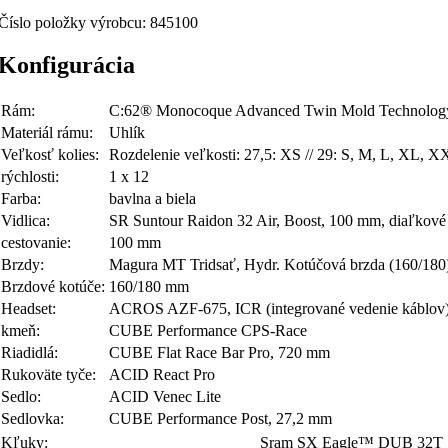
Číslo položky výrobcu:
845100
Konfigurácia
Rám:
C:62® Monocoque Advanced Twin Mold Technology, 
Materiál rámu:
Uhlík
Veľkosť kolies:
Rozdelenie veľkosti: 27,5: XS // 29: S, M, L, XL, 
rýchlosti:
1 x 12
Farba:
bavlna a biela
Vidlica:
SR Suntour Raidon 32 Air, Boost, 100 mm, diaľkové
cestovanie:
100 mm
Brzdy:
Magura MT Tridsať, Hydr. Kotúčová brzda (160/180
Brzdové kotúče:
160/180 mm
Headset:
ACROS AZF-675, ICR (integrované vedenie káblov), 
kmeň:
CUBE Performance CPS-Race
Riadidlá:
CUBE Flat Race Bar Pro, 720 mm
Rukoväte tyče:
ACID React Pro
Sedlo:
ACID Venec Lite
Sedlovka:
CUBE Performance Post, 27,2 mm
Kľuky:
Sram SX Eagle™ DUB 32T