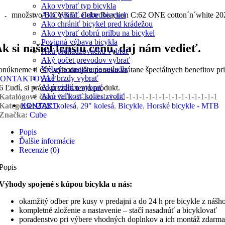
Ako vybrať typ bicykla
Ako vybrať elektrobicykel
množstvo BICYKEL Cube Reaction C:62 ONE cotton´n´white 20
Ako chrániť bicykel pred krádežou
Ako vybrať dobrú prilbu na bicykel
Povinná výbava bicykla
k si našiel lepšiu cenu, daj nám vedieť.
Akú prehadzovačku vybrať
Aký počet prevodov vybrať
Výber a nastavenie sedadla
onúkneme ti ešte výhodnejšiu ponuku vrátane špeciálnych benefitov pr
Aké brzdy vybrať
ONTAKTOVAŤ
Akú vidlicu vybrať
6
Ľudí, si práve prezerá tento produkt.
Akú veľkosť kolies zvoliť
Katalógové číslo:
6411-2-2-1-1-1-1-1-1-1-1-1-1-1-1-1-1-1-1-1-1-1-1
KONTAKT
Kategórie:
27,5" kolesá
,
29" kolesá
,
Bicykle
,
Horské bicykle - MTB
Značka:
Cube
Popis
Ďalšie informácie
Recenzie (0)
Popis
Výhody spojené s kúpou bicykla u nás:
okamžitý odber pre kusy v predajni a do 24 h pre bicykle z nášh
kompletné zloženie a nastavenie – stačí nasadnúť a bicyklovať
poradenstvo pri výbere vhodných doplnkov a ich montáž zdarma