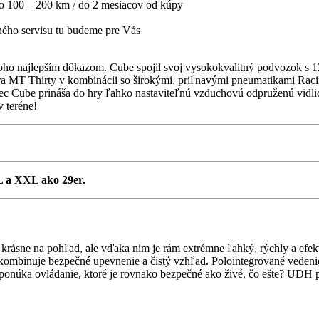
po 100 – 200 km / do 2 mesiacov od kúpy
jného servisu tu budeme pre Vás
oho najlepším dôkazom. Cube spojil svoj vysokokvalitný podvozok s 
ura MT Thirty v kombinácii so širokými, priľnavými pneumatikami Ra
niec Cube prináša do hry ľahko nastaviteľnú vzduchovú odpruženú vidl
v teréne!
L a XXL ako 29er.
n krásne na pohľad, ale vďaka nim je rám extrémne ľahký, rýchly a ef
binuje bezpečné upevnenie a čistý vzhľad. Polointegrované vedenie káb
núka ovládanie, ktoré je rovnako bezpečné ako živé. čo ešte? UDH pr