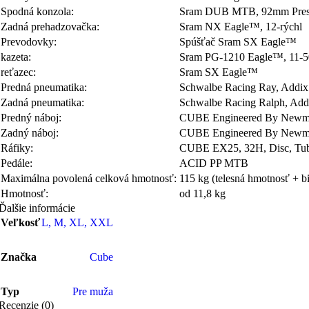
Spodná konzola:
Sram DUB MTB, 92mm Press
Zadná prehadzovačka:
Sram NX Eagle™, 12-rýchl
Prevodovky:
Spúšťač Sram SX Eagle™
kazeta:
Sram PG-1210 Eagle™, 11-
reťazec:
Sram SX Eagle™
Predná pneumatika:
Schwalbe Racing Ray, Addix 
Zadná pneumatika:
Schwalbe Racing Ralph, Addi
Predný náboj:
CUBE Engineered By Newme
Zadný náboj:
CUBE Engineered By Newmen
Ráfiky:
CUBE EX25, 32H, Disc, Tub
Pedále:
ACID PP MTB
Maximálna povolená celková hmotnosť:
115 kg (telesná hmotnosť + b
Hmotnosť:
od 11,8 kg
Ďalšie informácie
Veľkosť
L
,
M
,
XL
,
XXL
Značka
Cube
Typ
Pre muža
Recenzie (0)