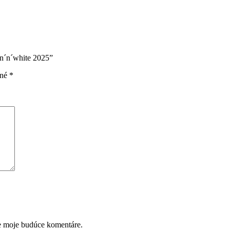
n´n´white 2025”
ené
*
re moje budúce komentáre.