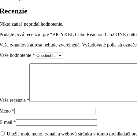
Recenzie
Nikto zatiaľ nepridal hodnotenie.
Pridajte prvú recenziu pre “BICYKEL Cube Reaction C:62 ONE cotto
Vaša e-mailová adresa nebude zverejnená.
Vyžadované polia sú označ
Vaše hodnotenie
*
Vaša recenzia
*
Meno
*
E-mail
*
Uložiť moje meno, e-mail a webovú stránku v tomto prehliadači p