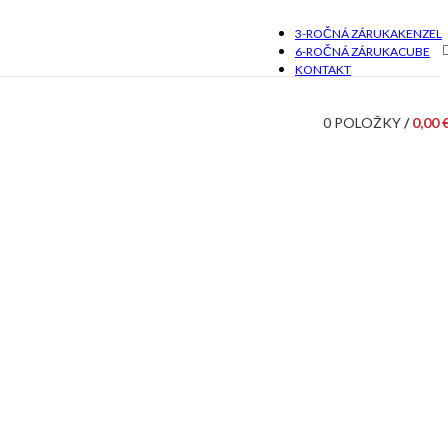
3-ROČNÁ ZÁRUKA
KENZEL
6-ROČNÁ ZÁRUKA
CUBE
KONTAKT
0
POLOŽKY
/
0,00