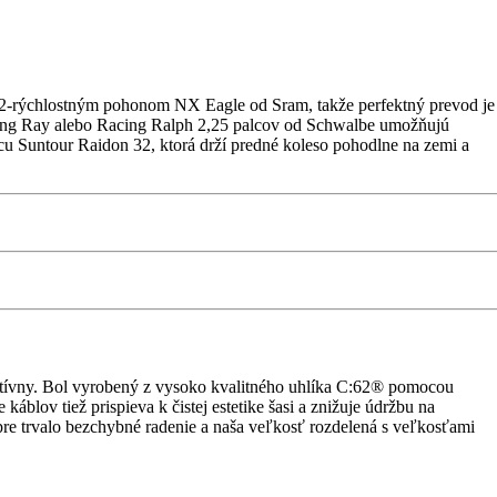
12-rýchlostným pohonom NX Eagle od Sram, takže perfektný prevod je
cing Ray alebo Racing Ralph 2,25 palcov od Schwalbe umožňujú
icu Suntour Raidon 32, ktorá drží predné koleso pohodlne na zemi a
ektívny. Bol vyrobený z vysoko kvalitného uhlíka C:62® pomocou
lov tiež prispieva k čistej estetike šasi a znižuje údržbu na
e trvalo bezchybné radenie a naša veľkosť rozdelená s veľkosťami