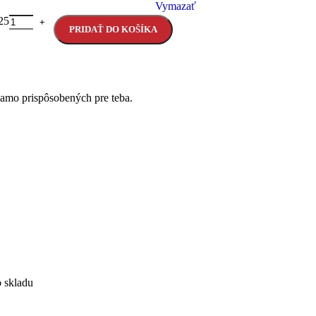
Vymazať
25
PRIDAŤ DO KOŠÍKA
iamo prispôsobených pre teba.
o skladu