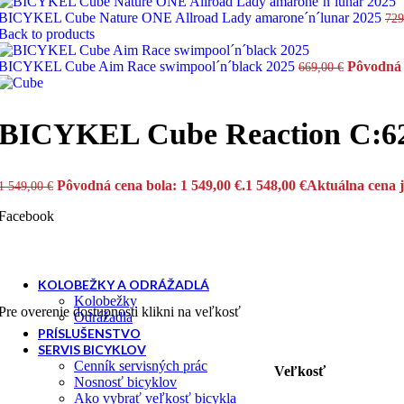
BICYKEL Cube Nature ONE Allroad Lady amarone´n´lunar 2025
72
Back to products
Horské - MTB
BICYKEL Cube Aim Race swimpool´n´black 2025
Pôvodná 
669,00
€
Retro, klasicke, city
BICYKEL Cube Reaction C:62
Trojkolka
Pôvodná cena bola: 1 549,00 €.
1 548,00
€
Aktuálna cena j
1 549,00
€
Facebook
KOLOBEŽKY A ODRÁŽADLÁ
Kolobežky
Pre overenie dostupnosti klikni na veľkosť
Odrážadla
PRÍSLUŠENSTVO
SERVIS BICYKLOV
Cenník servisných prác
Veľkosť
Nosnosť bicyklov
Ako vybrať veľkosť bicykla