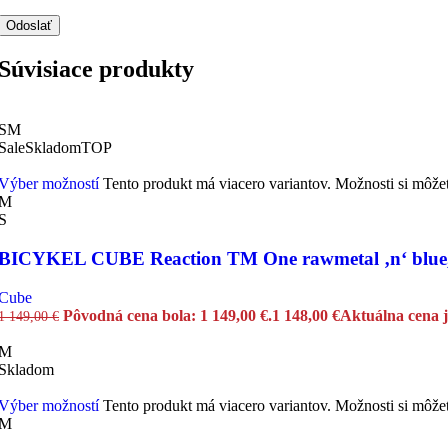
Súvisiace produkty
S
M
Sale
Skladom
TOP
Výber možností
Tento produkt má viacero variantov. Možnosti si môže
M
S
BICYKEL CUBE Reaction TM One rawmetal ‚n‘ blue
Cube
Pôvodná cena bola: 1 149,00 €.
1 148,00
€
Aktuálna cena j
1 149,00
€
M
Skladom
Výber možností
Tento produkt má viacero variantov. Možnosti si môže
M