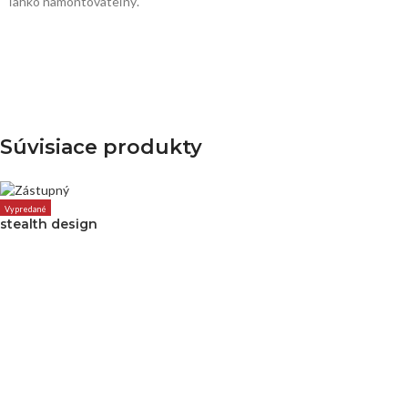
ľahko namontovateľný.
Súvisiace produkty
Vypredané
stealth design