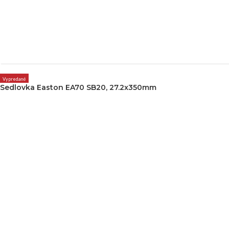
Vypredané
Sedlovka Easton EA70 SB20, 27.2x350mm