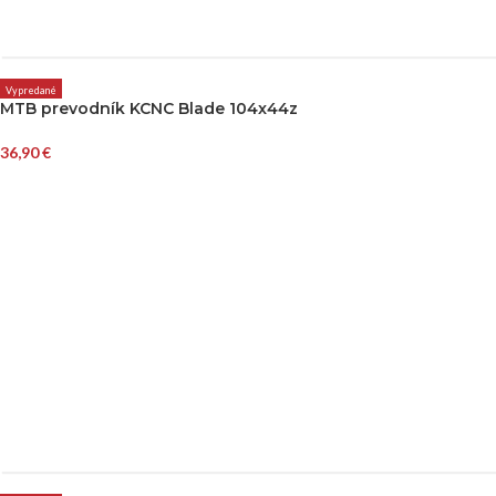
Vypredané
MTB prevodník KCNC Blade 104x44z
36,90
€