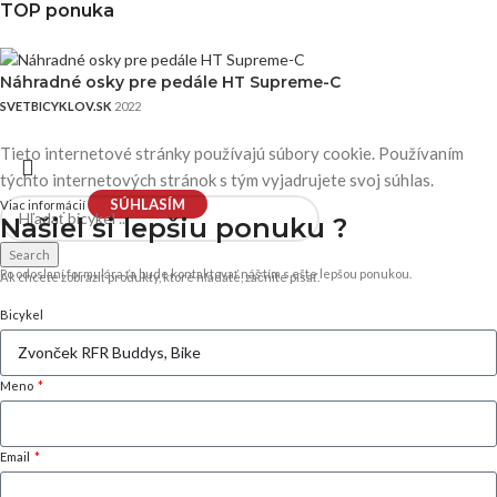
TOP ponuka
Náhradné osky pre pedále HT Supreme-C
SVETBICYKLOV.SK
2022
Tieto internetové stránky používajú súbory cookie. Používaním
týchto internetových stránok s tým vyjadrujete svoj súhlas.
SÚHLASÍM
Viac informácií
Našiel si
lepšiu ponuku ?
Search
Po odoslaní formulára ťa bude kontaktovať náš tím s ešte lepšou ponukou.
Ak chcete zobraziť produkty, ktoré hľadáte, začnite písať.
Bicykel
Meno
Email