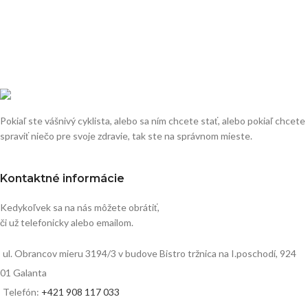
Pokiaľ ste vášnivý cyklista, alebo sa ním chcete stať, alebo pokiaľ chcete
spraviť niečo pre svoje zdravie, tak ste na správnom mieste.
Kontaktné informácie
Kedykoľvek sa na nás môžete obrátiť,
či už telefonicky alebo emailom.
ul. Obrancov mieru 3194/3 v budove Bistro tržnica na I.poschodí, 924
01 Galanta
Telefón:
+421 908 117 033