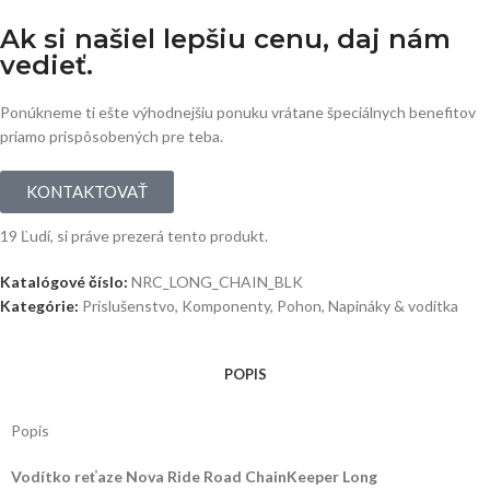
Ak si našiel lepšiu cenu, daj nám
vedieť.
Ponúkneme ti ešte výhodnejšiu ponuku vrátane špeciálnych benefitov
priamo prispôsobených pre teba.
KONTAKTOVAŤ
19
Ľudí, si práve prezerá tento produkt.
Katalógové číslo:
NRC_LONG_CHAIN_BLK
Kategórie:
Príslušenstvo
,
Komponenty
,
Pohon
,
Napináky & vodítka
POPIS
Popis
Vodítko reťaze Nova Ride Road ChainKeeper Long