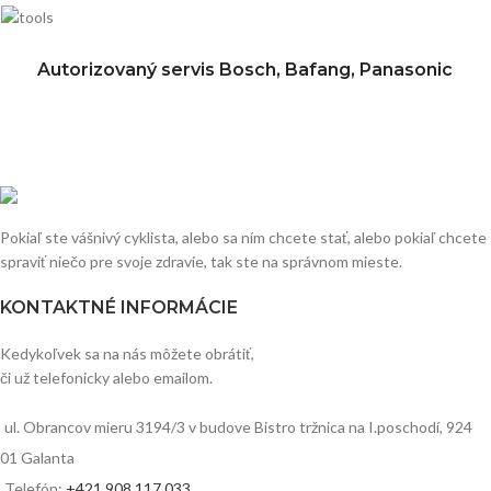
Autorizovaný servis Bosch, Bafang, Panasonic
Pokiaľ ste vášnivý cyklista, alebo sa ním chcete stať, alebo pokiaľ chcete
spraviť niečo pre svoje zdravie, tak ste na správnom mieste.
KONTAKTNÉ INFORMÁCIE
Kedykoľvek sa na nás môžete obrátiť,
či už telefonicky alebo emailom.
ul. Obrancov mieru 3194/3 v budove Bistro tržnica na I.poschodí, 924
01 Galanta
Telefón:
+421 908 117 033