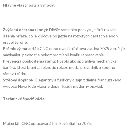
Hlavné vlastnosti a výhody:
Zvýšená ochrana (Long):
Dlhšie ramienko poskytuje širší rozsah
istenia reťaze, čo je kľúčové pri jazde na rozbitých cestách alebo v
gravel teréne.
Prémiový materiál:
CNC opracovaná hliníková zliatina 7075 zaručuje
maximálnu pevnosť a nekompromisnú kvalitu spracovania.
Prevencia poškodenia rámu:
Pôsobí ako spoľahlivá mechanická
bariéra, ktorá bráni zaseknutiu reťaze medzi prevodník a spodnú
rámovú rúrku.
Štýlový doplnok:
Elegantný a funkčný dizajn z dielne francúzskeho
výrobcu Nova Ride vkusne doplní každý moderný bicykel.
Technické špecifikácie:
Materiál:
CNC opracovaná hliníková zliatina 7075.