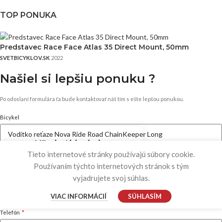
TOP PONUKA
Predstavec Race Face Atlas 35 Direct Mount, 50mm
SVETBICYKLOV.SK
2022
Našiel si
lepšiu ponuku ?
Po odoslaní formulára ťa bude kontaktovať náš tím s ešte lepšou ponukou.
Bicykel
Meno
Tieto internetové stránky používajú súbory cookie.
Používaním týchto internetových stránok s tým
Ak chcete zobraziť produkty, ktoré hľadáte, začnite písať.
vyjadrujete svoj súhlas.
Email
VIAC INFORMÁCIÍ
SÚHLASÍM
Telefón