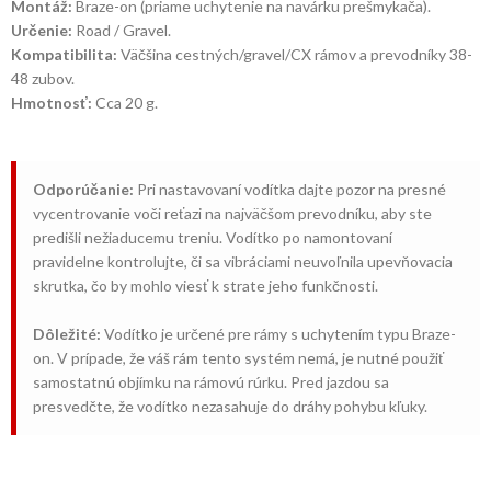
Montáž:
Braze-on (priame uchytenie na navárku prešmykača).
Určenie:
Road / Gravel.
Kompatibilita:
Väčšina cestných/gravel/CX rámov a prevodníky 38-
48 zubov.
Hmotnosť:
Cca 20 g.
Odporúčanie:
Pri nastavovaní vodítka dajte pozor na presné
vycentrovanie voči reťazi na najväčšom prevodníku, aby ste
predišli nežiaducemu treniu. Vodítko po namontovaní
pravidelne kontrolujte, či sa vibráciami neuvoľnila upevňovacia
skrutka, čo by mohlo viesť k strate jeho funkčnosti.
Dôležité:
Vodítko je určené pre rámy s uchytením typu Braze-
on. V prípade, že váš rám tento systém nemá, je nutné použiť
samostatnú objímku na rámovú rúrku. Pred jazdou sa
presvedčte, že vodítko nezasahuje do dráhy pohybu kľuky.