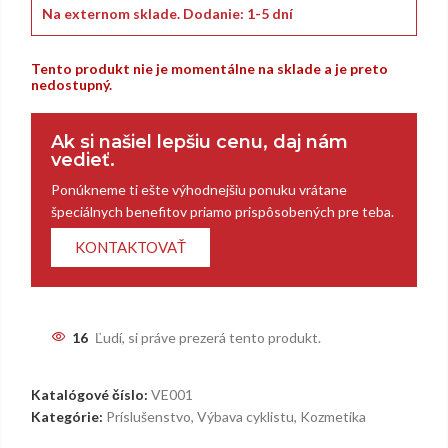
Na externom sklade.
Dodanie: 1-5 dní
Tento produkt nie je momentálne na sklade a je preto
nedostupný.
Ak si našiel lepšiu cenu, daj nám
vedieť.
Ponúkneme ti ešte výhodnejšiu ponuku vrátane
špeciálnych benefitov priamo prispôsobených pre teba.
KONTAKTOVAŤ
16
Ľudí, si práve prezerá tento produkt.
Katalógové číslo:
VE001
Kategórie:
Príslušenstvo
,
Výbava cyklistu
,
Kozmetika