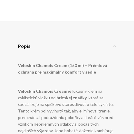
Popis
Veloskin Chamois Cream (150 ml) – Prémiová
ochrana pre maximálny komfort v sedle
Veloskin Chamois Cream
je luxusný krém na
cyklistickú vložku od
britskej značky
, ktorá sa
špecializuje na špičkovú starostlivosť o telo cyklistu.
Tento krém bol vyvinutý tak, aby eliminoval trenie,
predchádzal podráždeniu pokožky a chránil vás pred
vznikom nepríjemných otlakov aj počas tých
najdlhších výjazdov. Jeho bohaté zloženie kombinuje