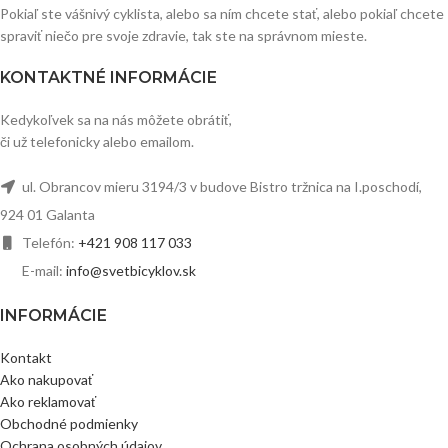
Pokiaľ ste vášnivý cyklista, alebo sa ním chcete stať, alebo pokiaľ chcete
spraviť niečo pre svoje zdravie, tak ste na správnom mieste.
KONTAKTNÉ INFORMÁCIE
Kedykoľvek sa na nás môžete obrátiť,
či už telefonicky alebo emailom.
ul. Obrancov mieru 3194/3 v budove Bistro tržnica na I.poschodí,
924 01 Galanta
Telefón:
+421 908 117 033
E-mail:
info@svetbicyklov.sk
INFORMÁCIE
Kontakt
Ako nakupovať
Ako reklamovať
Obchodné podmienky
Ochrana osobných údajov