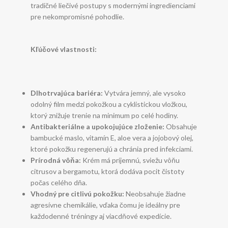
tradičné liečivé postupy s modernými ingredienciami
pre nekompromisné pohodlie.
Kľúčové vlastnosti:
Dlhotrvajúca bariéra:
Vytvára jemný, ale vysoko
odolný film medzi pokožkou a cyklistickou vložkou,
ktorý znižuje trenie na minimum po celé hodiny.
Antibakteriálne a upokojujúce zloženie:
Obsahuje
bambucké maslo, vitamín E, aloe vera a jojobový olej,
ktoré pokožku regenerujú a chránia pred infekciami.
Prírodná vôňa:
Krém má príjemnú, sviežu vôňu
citrusov a bergamotu, ktorá dodáva pocit čistoty
počas celého dňa.
Vhodný pre citlivú pokožku:
Neobsahuje žiadne
agresívne chemikálie, vďaka čomu je ideálny pre
každodenné tréningy aj viacdňové expedície.