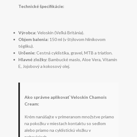
Technické špecifikácie:
Výrobca:
Veloskin (Veľká Británia).
Objem balenia:
150 ml (v štýlovom hliníkovom
tégliku).
Určenie:
Cestná cyklistika, gravel, MTB a triatlon.
Hlavné zložky:
Bambucké maslo, Aloe Vera, Vitamín
E, Jojobový a kokosový olej.
Ako správne aplikovať Veloskin Chamois
Cream:
Krém nanášajte v primeranom množstve priamo
na pokožku v miestach kontaktu so sedlom
alebo priamo na cyklistickú vložku v
nohaviciach.