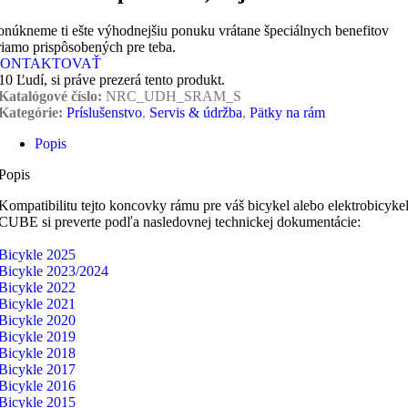
onúkneme ti ešte výhodnejšiu ponuku vrátane špeciálnych benefitov
riamo prispôsobených pre teba.
ONTAKTOVAŤ
10
Ľudí, si práve prezerá tento produkt.
Katalógové číslo:
NRC_UDH_SRAM_S
Kategórie:
Príslušenstvo
,
Servis & údržba
,
Pätky na rám
Popis
Popis
Kompatibilitu tejto koncovky rámu pre váš bicykel alebo elektrobicyke
CUBE si preverte podľa nasledovnej technickej dokumentácie:
Bicykle 2025
Bicykle 2023/2024
Bicykle 2022
Bicykle 2021
Bicykle 2020
Bicykle 2019
Bicykle 2018
Bicykle 2017
Bicykle 2016
Bicykle 2015