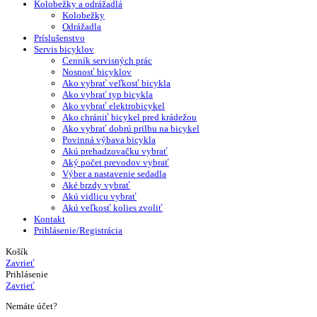
Kolobežky a odrážadlá
Kolobežky
Odrážadla
Príslušenstvo
Servis bicyklov
Cenník servisných prác
Nosnosť bicyklov
Ako vybrať veľkosť bicykla
Ako vybrať typ bicykla
Ako vybrať elektrobicykel
Ako chrániť bicykel pred krádežou
Ako vybrať dobrú prilbu na bicykel
Povinná výbava bicykla
Akú prehadzovačku vybrať
Aký počet prevodov vybrať
Výber a nastavenie sedadla
Aké brzdy vybrať
Akú vidlicu vybrať
Akú veľkosť kolies zvoliť
Kontakt
Prihlásenie/Registrácia
Košík
Zavrieť
Prihlásenie
Zavrieť
Nemáte účet?