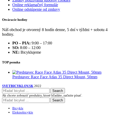
Zásady používania súborov cookies
Online reklamačný formulár
Online odstúpenie od zmluvy
Otváracie hodiny
Náš obchod je otvorený 8 hodín denne, 5 dní v týždni + sobotu 4
hodiny.
PO – PIA:
9:00 – 17:00
SO:
8:00 – 12:00
NE:
Bicyklujeme
TOP ponuka
Predstavec Race Face Atlas 35 Direct Mount, 50mm
SVETBICYKLOV.SK
2022
Search
Ak chcete zobraziť produkty, ktoré hľadáte, začnite písať.
Search
Bicykle
Elektrobicykle