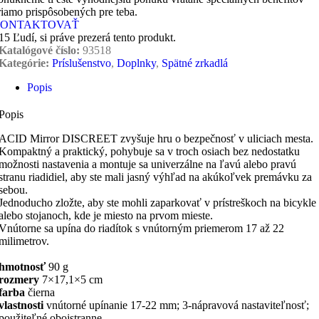
riamo prispôsobených pre teba.
ONTAKTOVAŤ
15
Ľudí, si práve prezerá tento produkt.
Katalógové číslo:
93518
Kategórie:
Príslušenstvo
,
Doplnky
,
Spätné zrkadlá
Popis
Popis
ACID Mirror DISCREET zvyšuje hru o bezpečnosť v uliciach mesta.
Kompaktný a praktický, pohybuje sa v troch osiach bez nedostatku
možnosti nastavenia a montuje sa univerzálne na ľavú alebo pravú
stranu riadidiel, aby ste mali jasný výhľad na akúkoľvek premávku za
sebou.
Jednoducho zložte, aby ste mohli zaparkovať v prístreškoch na bicykle
alebo stojanoch, kde je miesto na prvom mieste.
Vnútorne sa upína do riadítok s vnútorným priemerom 17 až 22
milimetrov.
hmotnosť
90 g
rozmery
7×17,1×5 cm
farba
čierna
vlastnosti
vnútorné upínanie 17-22 mm; 3-nápravová nastaviteľnosť;
použiteľné obojstranne