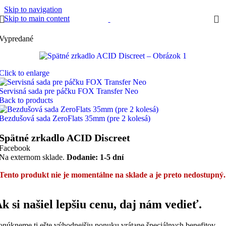
Skip to navigation
Skip to main content
Vypredané
Click to enlarge
Servisná sada pre páčku FOX Transfer Neo
Back to products
Bezdušová sada ZeroFlats 35mm (pre 2 kolesá)
Spätné zrkadlo ACID Discreet
Facebook
Na externom sklade.
Dodanie: 1-5 dní
Tento produkt nie je momentálne na sklade a je preto nedostupný.
k si našiel lepšiu cenu, daj nám vedieť.
onúkneme ti ešte výhodnejšiu ponuku vrátane špeciálnych benefitov