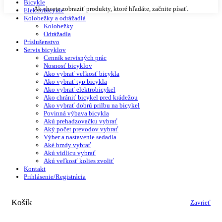
Bicykle
Ak chcete zobraziť produkty, ktoré hľadáte, začnite písať.
Elektrobicykle
Kolobežky a odrážadlá
Kolobežky
Odrážadla
Príslušenstvo
Servis bicyklov
Cenník servisných prác
Nosnosť bicyklov
Ako vybrať veľkosť bicykla
Ako vybrať typ bicykla
Ako vybrať elektrobicykel
Ako chrániť bicykel pred krádežou
Ako vybrať dobrú prilbu na bicykel
Povinná výbava bicykla
Akú prehadzovačku vybrať
Aký počet prevodov vybrať
Výber a nastavenie sedadla
Aké brzdy vybrať
Akú vidlicu vybrať
Akú veľkosť kolies zvoliť
Kontakt
Prihlásenie/Registrácia
Košík
Zavrieť