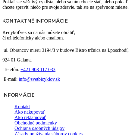
Pokiaľ ste vášnivý cyklista, alebo sa ním chcete stať, alebo pokiaľ
chcete spraviť niečo pre svoje zdravie, tak ste na správnom mieste.
KONTAKTNÉ INFORMÁCIE
Kedykoľvek sa na nás môžete obrátiť,
či už telefonicky alebo emailom.
ul. Obrancov mieru 3194/3 v budove Bistro tržnica na I.poschodí,
924 01 Galanta
Telefón:
+421 908 117 033
E-mail:
info@svetbicyklov.sk
INFORMÁCIE
Kontakt
Ako nakupovať
Ako reklamovať
Obchodné podmienky
Ochrana osobných údajov
Zásady používania súborov cookies