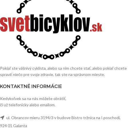
Pokiaľ ste vášnivý cyklista, alebo sa ním chcete stať, alebo pokiaľ chcete
spraviť niečo pre svoje zdravie, tak ste na správnom mieste.
KONTAKTNÉ INFORMÁCIE
Kedykoľvek sa na nás môžete obrátiť,
či už telefonicky alebo emailom.
ul. Obrancov mieru 3194/3 v budove Bistro tržnica na I.poschodí,
924 01 Galanta