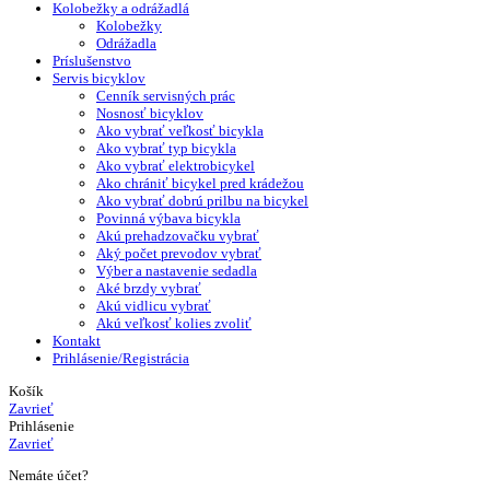
Kolobežky a odrážadlá
Kolobežky
Odrážadla
Príslušenstvo
Servis bicyklov
Cenník servisných prác
Nosnosť bicyklov
Ako vybrať veľkosť bicykla
Ako vybrať typ bicykla
Ako vybrať elektrobicykel
Ako chrániť bicykel pred krádežou
Ako vybrať dobrú prilbu na bicykel
Povinná výbava bicykla
Akú prehadzovačku vybrať
Aký počet prevodov vybrať
Výber a nastavenie sedadla
Aké brzdy vybrať
Akú vidlicu vybrať
Akú veľkosť kolies zvoliť
Kontakt
Prihlásenie/Registrácia
Košík
Zavrieť
Prihlásenie
Zavrieť
Nemáte účet?