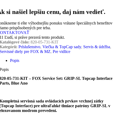
k si našiel lepšiu cenu, daj nám vedieť.
onúkneme ti ešte výhodnejšiu ponuku vrátane špeciálnych benefitov
riamo prispôsobených pre teba.
ONTAKTOVAŤ
11
Ľudí, si práve prezerá tento produkt.
Katalógové číslo:
820-05-731-KIT
Kategórií:
Príslušenstvo
,
Viečka & TopCap sady
,
Servis & údržba
,
Servisné diely pre FOX & MZ
,
Pre vidlice
Popis
Popis
820-05-731-KIT – FOX Service Set: GRIP-SL Topcap Interface
Parts, Blue Ano
Kompletná servisná sada ovládacích prvkov vrchnej zátky
(Topcap Interface) pre ultraľahké tlmiace patróny GRIP-SL v
eloxovanom modrom prevedení.