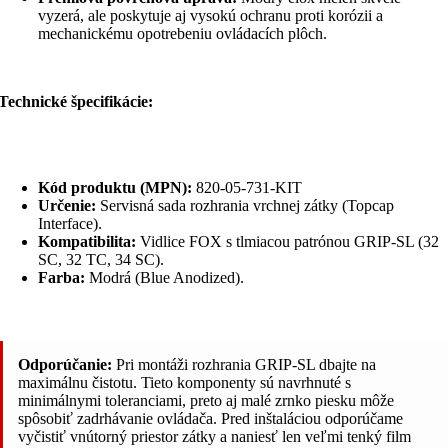
vyzerá, ale poskytuje aj vysokú ochranu proti korózii a
mechanickému opotrebeniu ovládacích plôch.
Technické špecifikácie:
Kód produktu (MPN):
820-05-731-KIT
Určenie:
Servisná sada rozhrania vrchnej zátky (Topcap
Interface).
Kompatibilita:
Vidlice FOX s tlmiacou patrónou GRIP-SL (32
SC, 32 TC, 34 SC).
Farba:
Modrá (Blue Anodized).
Odporúčanie:
Pri montáži rozhrania GRIP-SL dbajte na
maximálnu čistotu. Tieto komponenty sú navrhnuté s
minimálnymi toleranciami, preto aj malé zrnko piesku môže
spôsobiť zadrhávanie ovládača. Pred inštaláciou odporúčame
vyčistiť vnútorný priestor zátky a naniesť len veľmi tenký film