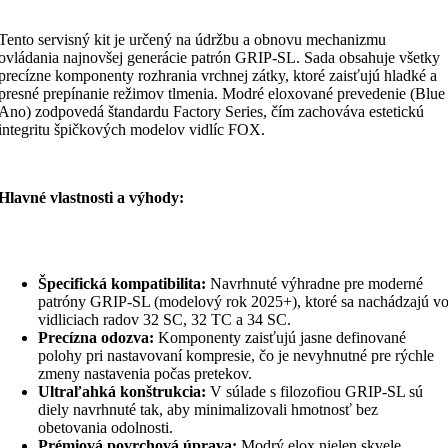
Tento servisný kit je určený na údržbu a obnovu mechanizmu
ovládania najnovšej generácie patrón GRIP-SL. Sada obsahuje všetky
precízne komponenty rozhrania vrchnej zátky, ktoré zaisťujú hladké a
presné prepínanie režimov tlmenia. Modré eloxované prevedenie (Blue
Ano) zodpovedá štandardu Factory Series, čím zachováva estetickú
integritu špičkových modelov vidlíc FOX.
Hlavné vlastnosti a výhody:
Špecifická kompatibilita:
Navrhnuté výhradne pre moderné
patróny GRIP-SL (modelový rok 2025+), ktoré sa nachádzajú v
vidliciach radov 32 SC, 32 TC a 34 SC.
Precízna odozva:
Komponenty zaisťujú jasne definované
polohy pri nastavovaní kompresie, čo je nevyhnutné pre rýchle
zmeny nastavenia počas pretekov.
Ultraľahká konštrukcia:
V súlade s filozofiou GRIP-SL sú
diely navrhnuté tak, aby minimalizovali hmotnosť bez
obetovania odolnosti.
Prémiová povrchová úprava:
Modrý elox nielen skvele