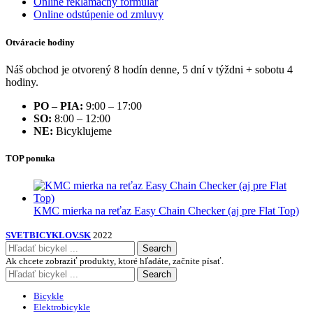
Online reklamačný formulár
Online odstúpenie od zmluvy
Otváracie hodiny
Náš obchod je otvorený 8 hodín denne, 5 dní v týždni + sobotu 4
hodiny.
PO – PIA:
9:00 – 17:00
SO:
8:00 – 12:00
NE:
Bicyklujeme
TOP ponuka
KMC mierka na reťaz Easy Chain Checker (aj pre Flat Top)
SVETBICYKLOV.SK
2022
Search
Ak chcete zobraziť produkty, ktoré hľadáte, začnite písať.
Search
Bicykle
Elektrobicykle