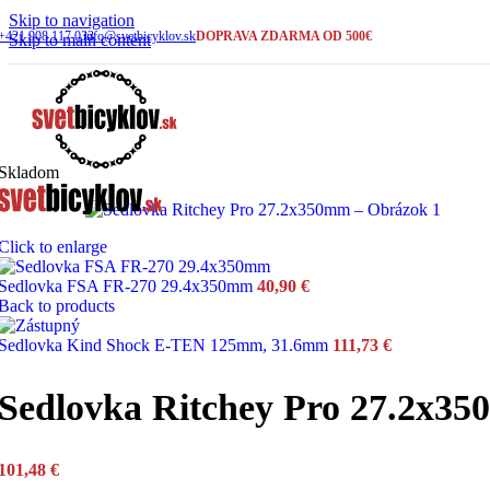
Skip to navigation
+421 908 117 033
info@svetbicyklov.sk
DOPRAVA ZDARMA OD 500€
Skip to main content
Horské - celoodpružené
Skladom
Click to enlarge
Sedlovka FSA FR-270 29.4x350mm
40,90
€
Back to products
Sedlovka Kind Shock E-TEN 125mm, 31.6mm
111,73
€
Sedlovka Ritchey Pro 27.2x3
101,48
€