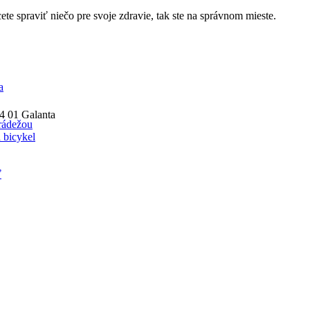
cete spraviť niečo pre svoje zdravie, tak ste na správnom mieste.
a
24 01 Galanta
rádežou
 bicykel
ť