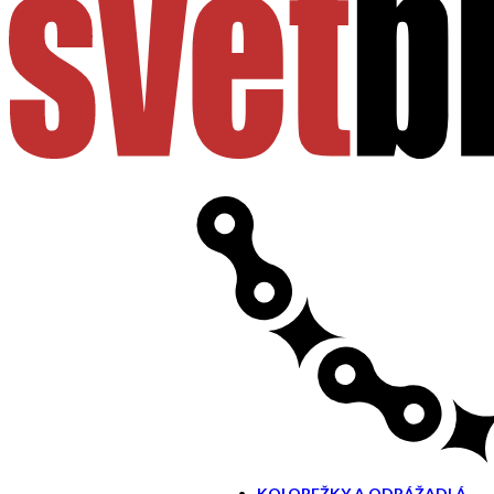
Trojkolka
KOLOBEŽKY A ODRÁŽADLÁ