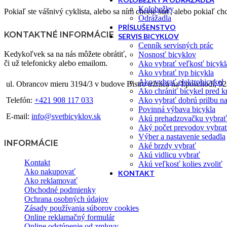
Kolobežky
Pokiaľ ste vášnivý cyklista, alebo sa ním chcete stať, alebo pokiaľ ch
Odrážadla
PRÍSLUŠENSTVO
KONTAKTNÉ INFORMÁCIE
SERVIS BICYKLOV
Cenník servisných prác
Kedykoľvek sa na nás môžete obrátiť,
Nosnosť bicyklov
či už telefonicky alebo emailom.
Ako vybrať veľkosť bicykl
Ako vybrať typ bicykla
Ako vybrať elektrobicykel
ul. Obrancov mieru 3194/3 v budove Bistro tržnica na I.poschodí, 9
Ako chrániť bicykel pred k
Ako vybrať dobrú prilbu na
Telefón:
+421 908 117 033
Povinná výbava bicykla
E-mail:
info@svetbicyklov.sk
Akú prehadzovačku vybrať
Aký počet prevodov vybra
Výber a nastavenie sedadla
INFORMÁCIE
Aké brzdy vybrať
Akú vidlicu vybrať
Kontakt
Akú veľkosť kolies zvoliť
Ako nakupovať
KONTAKT
Ako reklamovať
Obchodné podmienky
Ochrana osobných údajov
Zásady používania súborov cookies
Online reklamačný formulár
Online odstúpenie od zmluvy