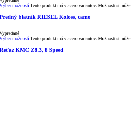
Vypredané
Výber možností
Tento produkt má viacero variantov. Možnosti si môže
Predný blatník RIESEL Koloss, camo
Vypredané
Výber možností
Tento produkt má viacero variantov. Možnosti si môže
Reťaz KMC Z8.3, 8 Speed
AUTORIZOVANÝ SERVIS BOSCH, BAFANG, PANA
MONTÁŽ, NASTAVENIE A SERVISNÁ PREHLIA