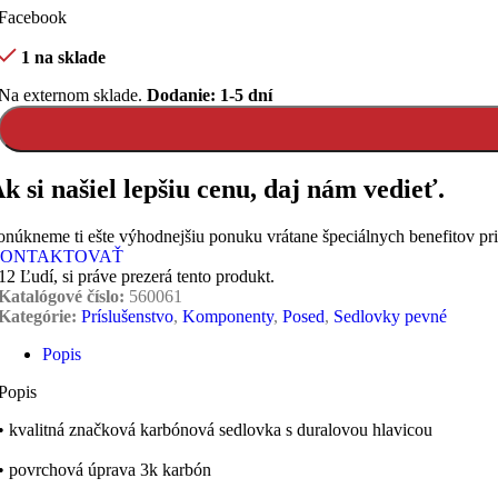
Facebook
1 na sklade
Na externom sklade.
Dodanie: 1-5 dní
k si našiel lepšiu cenu, daj nám vedieť.
onúkneme ti ešte výhodnejšiu ponuku vrátane špeciálnych benefitov pr
ONTAKTOVAŤ
12
Ľudí, si práve prezerá tento produkt.
Katalógové číslo:
560061
Kategórie:
Príslušenstvo
,
Komponenty
,
Posed
,
Sedlovky pevné
Popis
Popis
• kvalitná značková karbónová sedlovka s duralovou hlavicou
• povrchová úprava 3k karbón