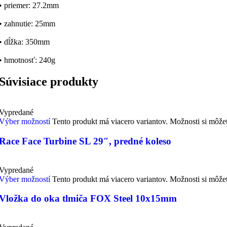
• priemer: 27.2mm
• zahnutie: 25mm
• dĺžka: 350mm
• hmotnosť: 240g
Súvisiace produkty
Horské - MTB
Vypredané
Výber možností
Tento produkt má viacero variantov. Možnosti si môže
Race Face Turbine SL 29″, predné koleso
Vypredané
Výber možností
Tento produkt má viacero variantov. Možnosti si môže
Vložka do oka tlmiča FOX Steel 10x15mm