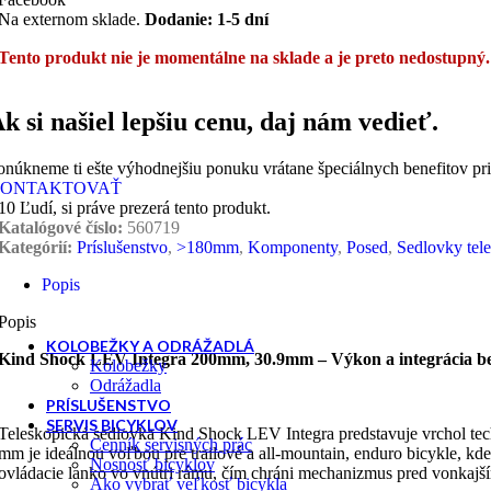
Na externom sklade.
Dodanie: 1-5 dní
Horské - MTB
Tento produkt nie je momentálne na sklade a je preto nedostupný.
k si našiel lepšiu cenu, daj nám vedieť.
Retro, klasicke, city
onúkneme ti ešte výhodnejšiu ponuku vrátane špeciálnych benefitov pr
ONTAKTOVAŤ
10
Ľudí, si práve prezerá tento produkt.
Trojkolka
Katalógové číslo:
560719
Kategórií:
Príslušenstvo
,
>180mm
,
Komponenty
,
Posed
,
Sedlovky tel
Popis
Popis
KOLOBEŽKY A ODRÁŽADLÁ
Kind Shock LEV Integra 200mm, 30.9mm – Výkon a integrácia 
Kolobežky
Odrážadla
PRÍSLUŠENSTVO
SERVIS BICYKLOV
Teleskopická sedlovka Kind Shock LEV Integra predstavuje vrchol te
Cenník servisných prác
mm je ideálnou voľbou pre trailové a all-mountain, enduro bicykle, kde
Nosnosť bicyklov
ovládacie lanko vo vnútri rámu, čím chráni mechanizmus pred vonkajším
Ako vybrať veľkosť bicykla