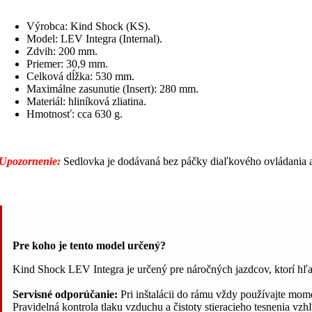
Výrobca: Kind Shock (KS).
Model: LEV Integra (Internal).
Zdvih: 200 mm.
Priemer: 30,9 mm.
Celková dĺžka: 530 mm.
Maximálne zasunutie (Insert): 280 mm.
Materiál: hliníková zliatina.
Hmotnosť: cca 630 g.
Upozornenie:
Sedlovka je dodávaná bez páčky diaľkového ovládania
Pre koho je tento model určený?
Kind Shock LEV Integra je určený pre náročných jazdcov, ktorí hľ
Servisné odporúčanie:
Pri inštalácii do rámu vždy používajte mome
Pravidelná kontrola tlaku vzduchu a čistoty stieracieho tesnenia v