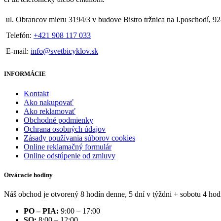
ul. Obrancov mieru 3194/3 v budove Bistro tržnica na I.poschodí, 9
Telefón:
+421 908 117 033
E-mail:
info@svetbicyklov.sk
INFORMÁCIE
Kontakt
Ako nakupovať
Ako reklamovať
Obchodné podmienky
Ochrana osobných údajov
Zásady používania súborov cookies
Online reklamačný formulár
Online odstúpenie od zmluvy
Otváracie hodiny
Náš obchod je otvorený 8 hodín denne, 5 dní v týždni + sobotu 4 hod
PO – PIA:
9:00 – 17:00
SO:
8:00 – 12:00