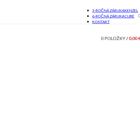
3-ROČNÁ ZÁRUKA
KENZEL
6-ROČNÁ ZÁRUKA
CUBE
KONTAKT
0
POLOŽKY
/
0,00