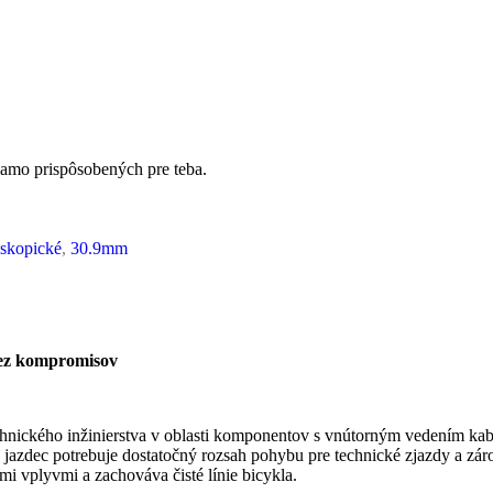
iamo prispôsobených pre teba.
eskopické
,
30.9mm
bez kompromisov
chnického inžinierstva v oblasti komponentov s vnútorným vedením k
 jazdec potrebuje dostatočný rozsah pohybu pre technické zjazdy a záro
i vplyvmi a zachováva čisté línie bicykla.