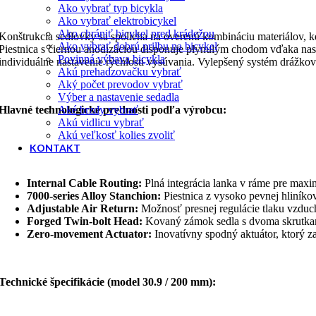
Ako vybrať typ bicykla
Ako vybrať elektrobicykel
Ako chrániť bicykel pred krádežou
Konštrukcia sedlovky sa spolieha na overenú kombináciu materiálov, kd
Ako vybrať dobrú prilbu na bicykel
Piestnica s čiernou anodizáciou disponuje plynulým chodom vďaka nas
Povinná výbava bicykla
individuálne nastavenie rýchlosti vysúvania. Vylepšený systém drážkova
Akú prehadzovačku vybrať
Aký počet prevodov vybrať
Výber a nastavenie sedadla
Hlavné technologické prednosti podľa výrobcu:
Aké brzdy vybrať
Akú vidlicu vybrať
Akú veľkosť kolies zvoliť
KONTAKT
Internal Cable Routing:
Plná integrácia lanka v ráme pre maxim
7000-series Alloy Stanchion:
Piestnica z vysoko pevnej hliníkov
Adjustable Air Return:
Možnosť presnej regulácie tlaku vzduc
Forged Twin-bolt Head:
Kovaný zámok sedla s dvoma skrutkami
Zero-movement Actuator:
Inovatívny spodný aktuátor, ktorý za
Technické špecifikácie (model 30.9 / 200 mm):