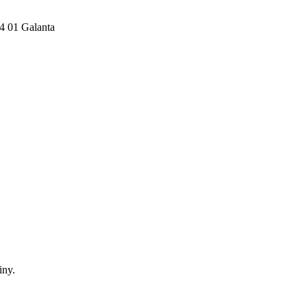
24 01 Galanta
iny.