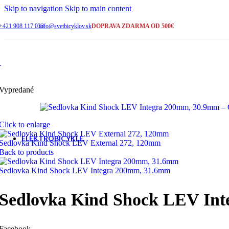
2-5 pracovných dní
Skip to navigation
Skip to main content
+421 908 117 033
info@svetbicyklov.sk
DOPRAVA ZDARMA OD 500€
ŠIROKÝ VÝBER
Bicykle na sklade
KAMENNÁ PREDAJNA
Galanta
Vypredané
SERVIS A PORADENSTVO
Click to enlarge
+421 908 117 033
ELEKTROBICYKLE
Sedlovka Kind Shock LEV External 272, 120mm
Back to products
Sedlovka Kind Shock LEV Integra 200mm, 31.6mm
Cross a trekking
Sedlovka Kind Shock LEV In
Horské - celoodpružené
Facebook