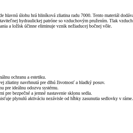
e hlavnú úlohu hrá hliníková zliatina radu 7000. Tento materiál dodáv
taviteľnej hydraulickej patróne so vzduchovým pružením. Tlak vzduc
nia a ložísk účinne eliminuje vznik nežiaducej bočnej vôle.
álnu ochranu a estetiku.
ej zliatiny navrhnutá pre dlhú životnosť a hladký posuv.
hu pre ideálnu odozvu systému.
 pre bezpečné a jemné nastavenie sklonu sedla.
isťuje plynulú aktiváciu nezávisle od hĺbky zasunutia sedlovky v ráme.