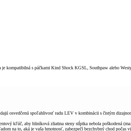
 a je kompatibilná s páčkami Kind Shock KGSL, Southpaw alebo Westy
adajú osvedčenú spoľahlivosť radu LEV v kombinácii s čistým dizajnom
ntový kľúč, aby hliníková zliatina steny stĺpika nebola poškodená (max
zhľadom na to, aká je vaša hmotnosť, zabezpečí bezchybný chod počas v