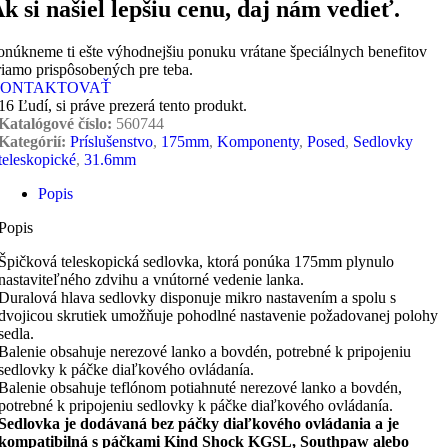
k si našiel lepšiu cenu, daj nám vedieť.
onúkneme ti ešte výhodnejšiu ponuku vrátane špeciálnych benefitov
riamo prispôsobených pre teba.
ONTAKTOVAŤ
16
Ľudí, si práve prezerá tento produkt.
Katalógové číslo:
560744
Kategórií:
Príslušenstvo
,
175mm
,
Komponenty
,
Posed
,
Sedlovky
teleskopické
,
31.6mm
Popis
Popis
Špičková teleskopická sedlovka, ktorá ponúka 175mm plynulo
nastaviteľného zdvihu a vnútorné vedenie lanka.
Duralová hlava sedlovky disponuje mikro nastavením a spolu s
dvojicou skrutiek umožňuje pohodlné nastavenie požadovanej polohy
sedla.
Balenie obsahuje nerezové lanko a bovdén, potrebné k pripojeniu
sedlovky k páčke diaľkového ovládanía.
Balenie obsahuje teflónom potiahnuté nerezové lanko a bovdén,
potrebné k pripojeniu sedlovky k páčke diaľkového ovládanía.
Sedlovka je dodávaná bez páčky diaľkového ovládania a je
kompatibilná s páčkami Kind Shock KGSL, Southpaw alebo