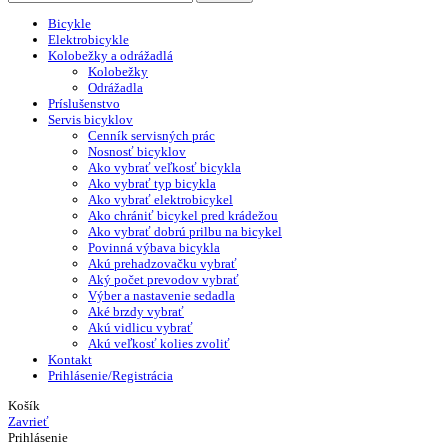
Bicykle
Elektrobicykle
Kolobežky a odrážadlá
Kolobežky
Odrážadla
Príslušenstvo
Servis bicyklov
Cenník servisných prác
Nosnosť bicyklov
Ako vybrať veľkosť bicykla
Ako vybrať typ bicykla
Ako vybrať elektrobicykel
Ako chrániť bicykel pred krádežou
Ako vybrať dobrú prilbu na bicykel
Povinná výbava bicykla
Akú prehadzovačku vybrať
Aký počet prevodov vybrať
Výber a nastavenie sedadla
Aké brzdy vybrať
Akú vidlicu vybrať
Akú veľkosť kolies zvoliť
Kontakt
Prihlásenie/Registrácia
Košík
Zavrieť
Prihlásenie