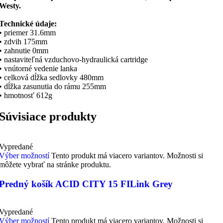
Westy.
Technické údaje:
• priemer 31.6mm
• zdvih 175mm
• zahnutie 0mm
• nastaviteľná vzduchovo-hydraulická cartridge
• vnútorné vedenie lanka
• celková dĺžka sedlovky 480mm
• dĺžka zasunutia do rámu 255mm
• hmotnosť 612g
Súvisiace produkty
Vypredané
Výber možností
Tento produkt má viacero variantov. Možnosti si
môžete vybrať na stránke produktu.
Predný košík ACID CITY 15 FILink Grey
Vypredané
Výber možností
Tento produkt má viacero variantov. Možnosti si