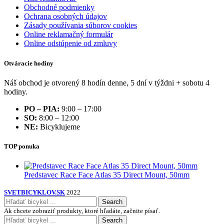
Obchodné podmienky
Ochrana osobných údajov
Zásady používania súborov cookies
Online reklamačný formulár
Online odstúpenie od zmluvy
Otváracie hodiny
Náš obchod je otvorený 8 hodín denne, 5 dní v týždni + sobotu 4
hodiny.
PO – PIA:
9:00 – 17:00
SO:
8:00 – 12:00
NE:
Bicyklujeme
TOP ponuka
Predstavec Race Face Atlas 35 Direct Mount, 50mm
SVETBICYKLOV.SK
2022
Search
Ak chcete zobraziť produkty, ktoré hľadáte, začnite písať.
Search