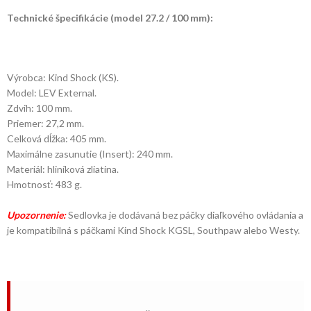
Technické špecifikácie (model 27.2 / 100 mm):
Výrobca: Kind Shock (KS).
Model: LEV External.
Zdvih: 100 mm.
Priemer: 27,2 mm.
Celková dĺžka: 405 mm.
Maximálne zasunutie (Insert): 240 mm.
Materiál: hliníková zliatina.
Hmotnosť: 483 g.
Upozornenie:
Sedlovka je dodávaná bez páčky diaľkového ovládania a
je kompatibilná s páčkami Kind Shock KGSL, Southpaw alebo Westy.