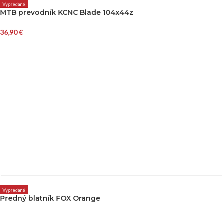
Vypredané
MTB prevodník KCNC Blade 104x44z
36,90
€
Vypredané
Predný blatník FOX Orange