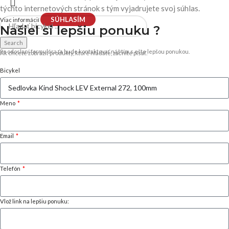
týchto internetových stránok s tým vyjadrujete svoj súhlas.
SÚHLASÍM
Viac informácií
Našiel si
lepšiu ponuku ?
Search
Po odoslaní formulára ťa bude kontaktovať náš tím s ešte lepšou ponukou.
Ak chcete zobraziť produkty, ktoré hľadáte, začnite písať.
Bicykel
Meno
Email
Telefón
Vlož link na lepšiu ponuku: