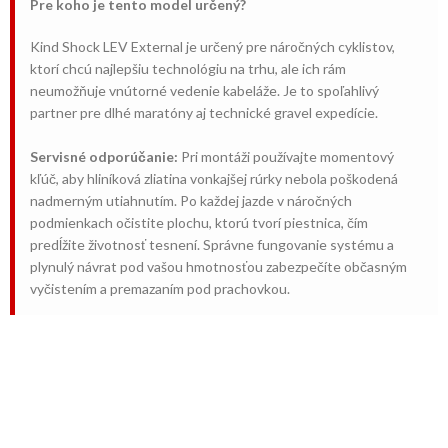
Pre koho je tento model určený?
Kind Shock LEV External je určený pre náročných cyklistov,
ktorí chcú najlepšiu technológiu na trhu, ale ich rám
neumožňuje vnútorné vedenie kabeláže. Je to spoľahlivý
partner pre dlhé maratóny aj technické gravel expedície.
Servisné odporúčanie:
Pri montáži používajte momentový
kľúč, aby hliníková zliatina vonkajšej rúrky nebola poškodená
nadmerným utiahnutím. Po každej jazde v náročných
podmienkach očistite plochu, ktorú tvorí piestnica, čím
predĺžite životnosť tesnení. Správne fungovanie systému a
plynulý návrat pod vašou hmotnosťou zabezpečíte občasným
vyčistením a premazaním pod prachovkou.