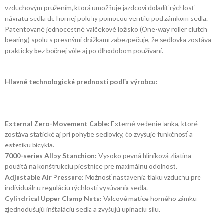
vzduchovým pružením, ktorá umožňuje jazdcovi doladiť rýchlosť
návratu sedla do hornej polohy pomocou ventilu pod zámkom sedla.
Patentované jednocestné valčekové ložisko (One-way roller clutch
bearing) spolu s presnými drážkami zabezpečuje, že sedlovka zostáva
prakticky bez bočnej vôle aj po dlhodobom používaní.
Hlavné technologické prednosti podľa výrobcu:
External Zero-Movement Cable:
Externé vedenie lanka, ktoré
zostáva statické aj pri pohybe sedlovky, čo zvyšuje funkčnosť a
estetiku bicykla.
7000-series Alloy Stanchion:
Vysoko pevná hliníková zliatina
použitá na konštrukciu piestnice pre maximálnu odolnosť.
Adjustable Air Pressure:
Možnosť nastavenia tlaku vzduchu pre
individuálnu reguláciu rýchlosti vysúvania sedla.
Cylindrical Upper Clamp Nuts:
Valcové matice horného zámku
zjednodušujú inštaláciu sedla a zvyšujú upínaciu silu.