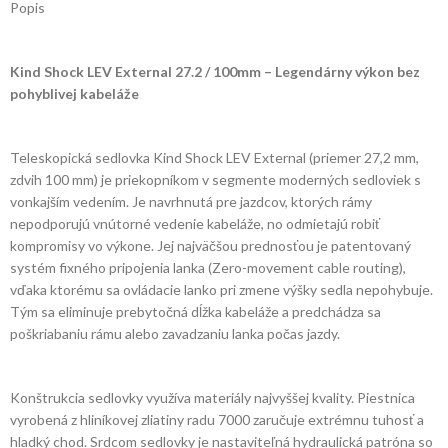
Popis
Kind Shock LEV External 27.2 / 100mm – Legendárny výkon bez
pohyblivej kabeláže
Teleskopická sedlovka Kind Shock LEV External (priemer 27,2 mm,
zdvih 100 mm) je priekopníkom v segmente moderných sedloviek s
vonkajším vedením. Je navrhnutá pre jazdcov, ktorých rámy
nepodporujú vnútorné vedenie kabeláže, no odmietajú robiť
kompromisy vo výkone. Jej najväčšou prednosťou je patentovaný
systém fixného pripojenia lanka (Zero-movement cable routing),
vďaka ktorému sa ovládacie lanko pri zmene výšky sedla nepohybuje.
Tým sa eliminuje prebytočná dĺžka kabeláže a predchádza sa
poškriabaniu rámu alebo zavadzaniu lanka počas jazdy.
Konštrukcia sedlovky využíva materiály najvyššej kvality. Piestnica
vyrobená z hliníkovej zliatiny radu 7000 zaručuje extrémnu tuhosť a
hladký chod. Srdcom sedlovky je nastaviteľná hydraulická patróna so