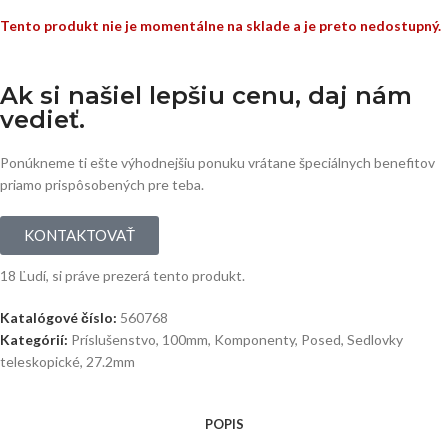
Tento produkt nie je momentálne na sklade a je preto nedostupný.
Ak si našiel lepšiu cenu, daj nám
vedieť.
Ponúkneme ti ešte výhodnejšiu ponuku vrátane špeciálnych benefitov
priamo prispôsobených pre teba.
KONTAKTOVAŤ
18
Ľudí, si práve prezerá tento produkt.
Katalógové číslo:
560768
Kategórií:
Príslušenstvo
,
100mm
,
Komponenty
,
Posed
,
Sedlovky
teleskopické
,
27.2mm
POPIS