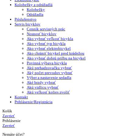
Kolobežky a odrážadlá
Kolobežky
Odrážadla
Príslušenstvo
Servis bicyklov
Cenník servisných prác
Nosnosť bicyklov
Ako vybrať veľkosť bicykla
Ako vybrať typ bicykla
Ako vybrať elektrobicykel
Ako chrániť bicykel pred krádežou
Ako vybrať dobrú prilbu na bicykel
Povinná výbava bicykla
Akú prehadzovačku vybrať
Aký počet prevodov vybrať
Výber a nastavenie sedadla
Aké brzdy vybrať
Akú vidlicu vybrať
Akú veľkosť kolies zvoliť
Kontakt
Prihlásenie/Registrácia
Košík
Zavrieť
Prihlásenie
Zavrieť
Nemáte účet?