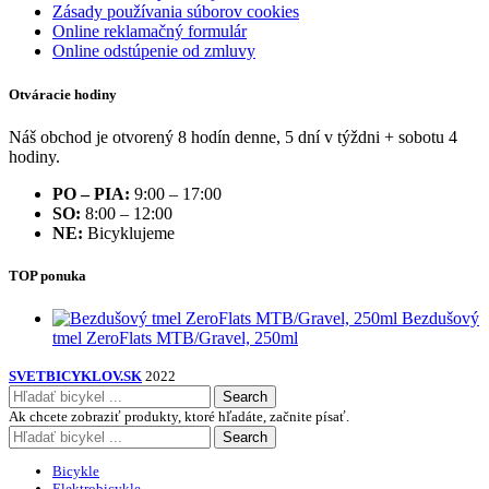
Zásady používania súborov cookies
Online reklamačný formulár
Online odstúpenie od zmluvy
Otváracie hodiny
Náš obchod je otvorený 8 hodín denne, 5 dní v týždni + sobotu 4
hodiny.
PO – PIA:
9:00 – 17:00
SO:
8:00 – 12:00
NE:
Bicyklujeme
TOP ponuka
Bezdušový
tmel ZeroFlats MTB/Gravel, 250ml
SVETBICYKLOV.SK
2022
Search
Ak chcete zobraziť produkty, ktoré hľadáte, začnite písať.
Search
Bicykle
Elektrobicykle