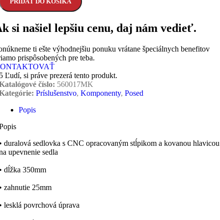
PRIDAŤ DO KOŠÍKA
k si našiel lepšiu cenu, daj nám vedieť.
onúkneme ti ešte výhodnejšiu ponuku vrátane špeciálnych benefitov
riamo prispôsobených pre teba.
ONTAKTOVAŤ
5
Ľudí, si práve prezerá tento produkt.
Katalógové číslo:
560017MK
Kategórie:
Príslušenstvo
,
Komponenty
,
Posed
Popis
Popis
• duralová sedlovka s CNC opracovaným stĺpikom a kovanou hlavicou
na upevnenie sedla
• dĺžka 350mm
• zahnutie 25mm
• lesklá povrchová úprava