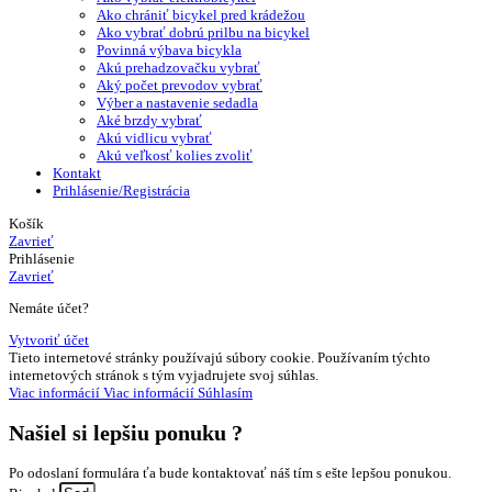
Ako chrániť bicykel pred krádežou
Ako vybrať dobrú prilbu na bicykel
Povinná výbava bicykla
Akú prehadzovačku vybrať
Aký počet prevodov vybrať
Výber a nastavenie sedadla
Aké brzdy vybrať
Akú vidlicu vybrať
Akú veľkosť kolies zvoliť
Kontakt
Prihlásenie/Registrácia
Košík
Zavrieť
Prihlásenie
Zavrieť
Nemáte účet?
Vytvoriť účet
Tieto internetové stránky používajú súbory cookie. Používaním týchto
internetových stránok s tým vyjadrujete svoj súhlas.
Viac informácií
Viac informácií
Súhlasím
Našiel si
lepšiu ponuku ?
Po odoslaní formulára ťa bude kontaktovať náš tím s ešte lepšou ponukou.