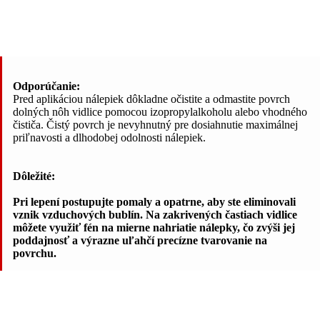
Odporúčanie:
Pred aplikáciou nálepiek dôkladne očistite a odmastite povrch
dolných nôh vidlice pomocou izopropylalkoholu alebo vhodného
čističa. Čistý povrch je nevyhnutný pre dosiahnutie maximálnej
priľnavosti a dlhodobej odolnosti nálepiek.
Dôležité:
Pri lepení postupujte pomaly a opatrne, aby ste eliminovali
vznik vzduchových bublín. Na zakrivených častiach vidlice
môžete využiť fén na mierne nahriatie nálepky, čo zvýši jej
poddajnosť a výrazne uľahčí precízne tvarovanie na
povrchu.