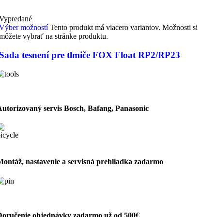
Vypredané
Výber možností
Tento produkt má viacero variantov. Možnosti si
môžete vybrať na stránke produktu.
Sada tesnení pre tlmiče FOX Float RP2/RP23
Autorizovaný servis Bosch, Bafang, Panasonic
Montáž, nastavenie a servisná prehliadka zadarmo
Doručenie objednávky zadarmo už od 500€