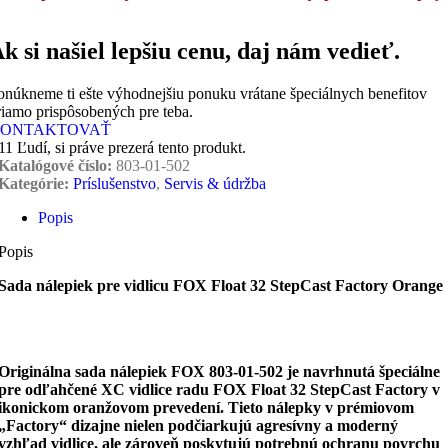
k si našiel lepšiu cenu, daj nám vedieť.
onúkneme ti ešte výhodnejšiu ponuku vrátane špeciálnych benefitov
riamo prispôsobených pre teba.
ONTAKTOVAŤ
11
Ľudí, si práve prezerá tento produkt.
Katalógové číslo:
803-01-502
Kategórie:
Príslušenstvo
,
Servis & údržba
Popis
Popis
Sada nálepiek pre vidlicu FOX Float 32 StepCast Factory Orange
Originálna sada nálepiek FOX 803-01-502 je navrhnutá špeciálne
pre odľahčené XC vidlice radu FOX Float 32 StepCast Factory v
ikonickom oranžovom prevedení. Tieto nálepky v prémiovom
„Factory“ dizajne nielen podčiarkujú agresívny a moderný
vzhľad vidlice, ale zároveň poskytujú potrebnú ochranu povrchu