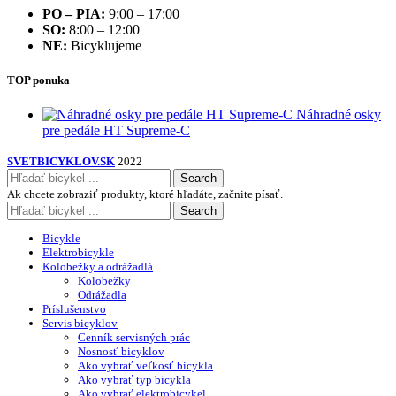
PO – PIA:
9:00 – 17:00
SO:
8:00 – 12:00
NE:
Bicyklujeme
TOP ponuka
Náhradné osky
pre pedále HT Supreme-C
SVETBICYKLOV.SK
2022
Search
Ak chcete zobraziť produkty, ktoré hľadáte, začnite písať.
Search
Bicykle
Elektrobicykle
Kolobežky a odrážadlá
Kolobežky
Odrážadla
Príslušenstvo
Servis bicyklov
Cenník servisných prác
Nosnosť bicyklov
Ako vybrať veľkosť bicykla
Ako vybrať typ bicykla
Ako vybrať elektrobicykel