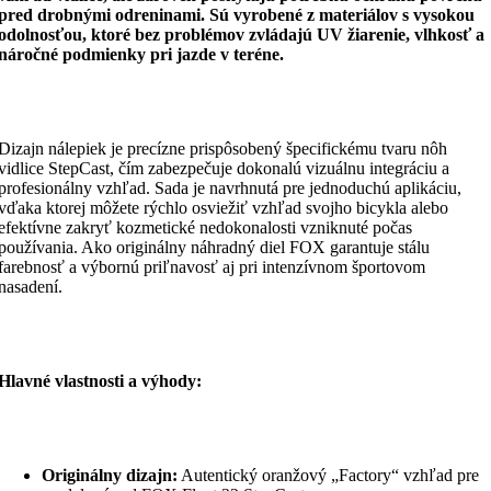
pred drobnými odreninami. Sú vyrobené z materiálov s vysokou
odolnosťou, ktoré bez problémov zvládajú UV žiarenie, vlhkosť a
náročné podmienky pri jazde v teréne.
Dizajn nálepiek je precízne prispôsobený špecifickému tvaru nôh
vidlice StepCast, čím zabezpečuje dokonalú vizuálnu integráciu a
profesionálny vzhľad. Sada je navrhnutá pre jednoduchú aplikáciu,
vďaka ktorej môžete rýchlo osviežiť vzhľad svojho bicykla alebo
efektívne zakryť kozmetické nedokonalosti vzniknuté počas
používania. Ako originálny náhradný diel FOX garantuje stálu
farebnosť a výbornú priľnavosť aj pri intenzívnom športovom
nasadení.
Hlavné vlastnosti a výhody:
Originálny dizajn:
Autentický oranžový „Factory“ vzhľad pre