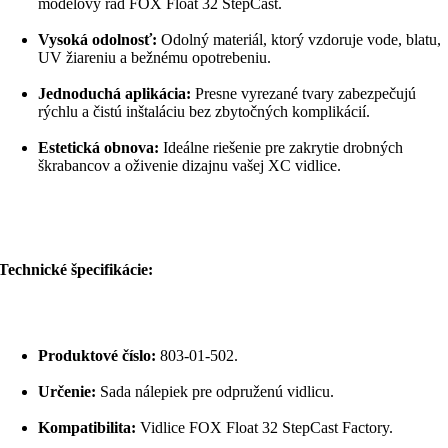
modelový rad FOX Float 32 StepCast.
Vysoká odolnosť:
Odolný materiál, ktorý vzdoruje vode, blatu,
UV žiareniu a bežnému opotrebeniu.
Jednoduchá aplikácia:
Presne vyrezané tvary zabezpečujú
rýchlu a čistú inštaláciu bez zbytočných komplikácií.
Estetická obnova:
Ideálne riešenie pre zakrytie drobných
škrabancov a oživenie dizajnu vašej XC vidlice.
Technické špecifikácie:
Produktové číslo:
803-01-502.
Určenie:
Sada nálepiek pre odpruženú vidlicu.
Kompatibilita:
Vidlice FOX Float 32 StepCast Factory.