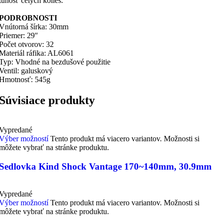
tuhosť celých kolies.
PODROBNOSTI
Vnútorná šírka: 30mm
Priemer: 29″
Počet otvorov: 32
Materiál ráfika: AL6061
Typ: Vhodné na bezdušové použitie
Ventil: galuskový
Hmotnosť: 545g
Súvisiace produkty
Vypredané
Výber možností
Tento produkt má viacero variantov. Možnosti si
môžete vybrať na stránke produktu.
Sedlovka Kind Shock Vantage 170~140mm, 30.9mm
Vypredané
Výber možností
Tento produkt má viacero variantov. Možnosti si
môžete vybrať na stránke produktu.