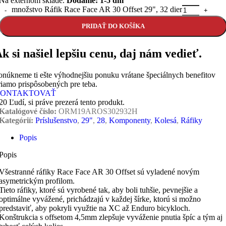
Na externom sklade.
Dodanie: 1-5 dní
množstvo Ráfik Race Face AR 30 Offset 29", 32 dier
PRIDAŤ DO KOŠÍKA
k si našiel lepšiu cenu, daj nám vedieť.
onúkneme ti ešte výhodnejšiu ponuku vrátane špeciálnych benefitov
riamo prispôsobených pre teba.
ONTAKTOVAŤ
20
Ľudí, si práve prezerá tento produkt.
Katalógové číslo:
ORM19AROS302932H
Kategórií:
Príslušenstvo
,
29"
,
28
,
Komponenty
,
Kolesá
,
Ráfiky
Popis
Popis
Všestranné ráfiky Race Face AR 30 Offset sú vyladené novým
asymetrickým profilom.
Tieto ráfiky, ktoré sú vyrobené tak, aby boli tuhšie, pevnejšie a
optimálne vyvážené, prichádzajú v každej šírke, ktorú si možno
predstaviť, aby pokryli využtie na XC až Enduro bicykloch.
Konštrukcia s offsetom 4,5mm zlepšuje vyváženie pnutia špíc a tým aj