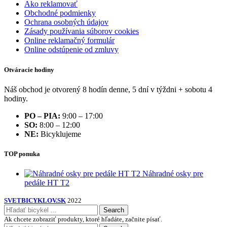
Ako reklamovať
Obchodné podmienky
Ochrana osobných údajov
Zásady používania súborov cookies
Online reklamačný formulár
Online odstúpenie od zmluvy
Otváracie hodiny
Náš obchod je otvorený 8 hodín denne, 5 dní v týždni + sobotu 4
hodiny.
PO – PIA:
9:00 – 17:00
SO:
8:00 – 12:00
NE:
Bicyklujeme
TOP ponuka
Náhradné osky pre
pedále HT T2
SVETBICYKLOV.SK
2022
Search
Ak chcete zobraziť produkty, ktoré hľadáte, začnite písať.