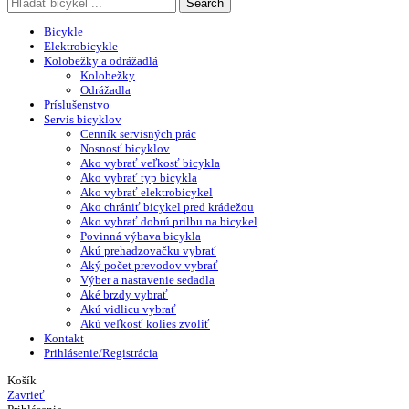
Search
Bicykle
Elektrobicykle
Kolobežky a odrážadlá
Kolobežky
Odrážadla
Príslušenstvo
Servis bicyklov
Cenník servisných prác
Nosnosť bicyklov
Ako vybrať veľkosť bicykla
Ako vybrať typ bicykla
Ako vybrať elektrobicykel
Ako chrániť bicykel pred krádežou
Ako vybrať dobrú prilbu na bicykel
Povinná výbava bicykla
Akú prehadzovačku vybrať
Aký počet prevodov vybrať
Výber a nastavenie sedadla
Aké brzdy vybrať
Akú vidlicu vybrať
Akú veľkosť kolies zvoliť
Kontakt
Prihlásenie/Registrácia
Košík
Zavrieť