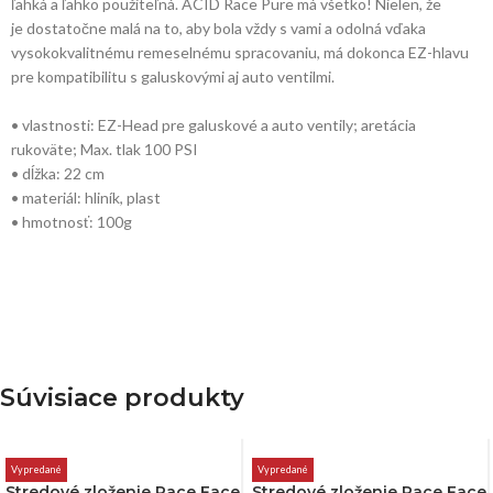
ľahká a ľahko použiteľná. ACID Race Pure má všetko! Nielen, že
je dostatočne malá na to, aby bola vždy s vami a odolná vďaka
vysokokvalitnému remeselnému spracovaniu, má dokonca EZ-hlavu
pre kompatibilitu s galuskovými aj auto ventilmi.
• vlastnosti: EZ-Head pre galuskové a auto ventily; aretácia
rukoväte; Max. tlak 100 PSI
• dĺžka: 22 cm
• materiál: hliník, plast
• hmotnosť: 100g
Súvisiace produkty
Vypredané
Vypredané
Stredové zloženie Race Face
Stredové zloženie Race Face