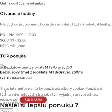
Online odstúpenie od zmluvy
Otváracie hodiny
Náš obchod je otvorený 8 hodín denne, 5 dní v týždni + sobotu 4 hodiny.
PO – PIA:
9:00 – 17:00
SO:
8:00 – 12:00
NE:
Bicyklujeme
TOP ponuka
Bezdušový tmel ZeroFlats MTB/Gravel, 250ml
SVETBICYKLOV.SK
2022
Tieto internetové stránky používajú súbory cookie. Používaním
týchto internetových stránok s tým vyjadrujete svoj súhlas.
SÚHLASÍM
Viac informácií
Našiel si
lepšiu ponuku ?
Search