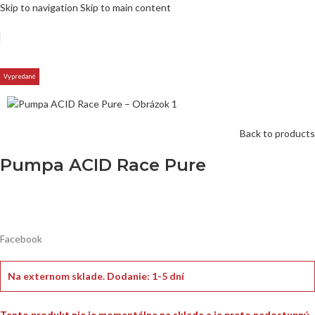
Skip to navigation
Skip to main content
Vypredané
Back to products
Pumpa ACID Race Pure
Facebook
Na externom sklade.
Dodanie: 1-5 dní
Tento produkt nie je momentálne na sklade a je preto nedostupný.