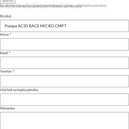
Search
Po odoslaní formulára ťa bude kontaktovať náš tím s ešte lepšou ponukou.
Ak chcete zobraziť produkty, ktoré hľadáte, začnite písať.
Bicykel
Meno
Email
Telefón
Vlož link na lepšiu ponuku:
Poznámka