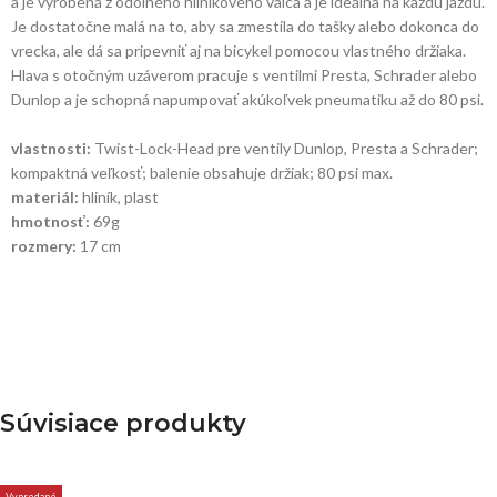
a je vyrobená z odolného hliníkového valca a je ideálna na každú jazdu.
Je dostatočne malá na to, aby sa zmestila do tašky alebo dokonca do
vrecka, ale dá sa pripevniť aj na bicykel pomocou vlastného držiaka.
Hlava s otočným uzáverom pracuje s ventilmi Presta, Schrader alebo
Dunlop a je schopná napumpovať akúkoľvek pneumatiku až do 80 psi.
vlastnosti:
Twist-Lock-Head pre ventily Dunlop, Presta a Schrader;
kompaktná veľkosť; balenie obsahuje držiak; 80 psi max.
materiál:
hliník, plast
hmotnosť:
69g
rozmery:
17 cm
Súvisiace produkty
Vypredané