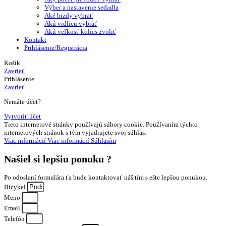
Výber a nastavenie sedadla
Aké brzdy vybrať
Akú vidlicu vybrať
Akú veľkosť kolies zvoliť
Kontakt
Prihlásenie/Registrácia
Košík
Zavrieť
Prihlásenie
Zavrieť
Nemáte účet?
Vytvoriť účet
Tieto internetové stránky používajú súbory cookie. Používaním týchto
internetových stránok s tým vyjadrujete svoj súhlas.
Viac informácií
Viac informácií
Súhlasím
Našiel si
lepšiu ponuku ?
Po odoslaní formulára ťa bude kontaktovať náš tím s ešte lepšou ponukou.
Bicykel
Meno
Email
Telefón