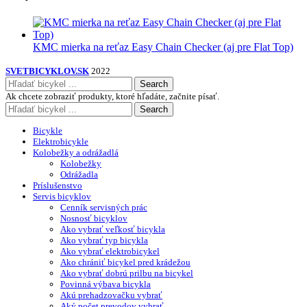
KMC mierka na reťaz Easy Chain Checker (aj pre Flat Top)
SVETBICYKLOV.SK
2022
Search
Ak chcete zobraziť produkty, ktoré hľadáte, začnite písať.
Search
Bicykle
Elektrobicykle
Kolobežky a odrážadlá
Kolobežky
Odrážadla
Príslušenstvo
Servis bicyklov
Cenník servisných prác
Nosnosť bicyklov
Ako vybrať veľkosť bicykla
Ako vybrať typ bicykla
Ako vybrať elektrobicykel
Ako chrániť bicykel pred krádežou
Ako vybrať dobrú prilbu na bicykel
Povinná výbava bicykla
Akú prehadzovačku vybrať
Aký počet prevodov vybrať