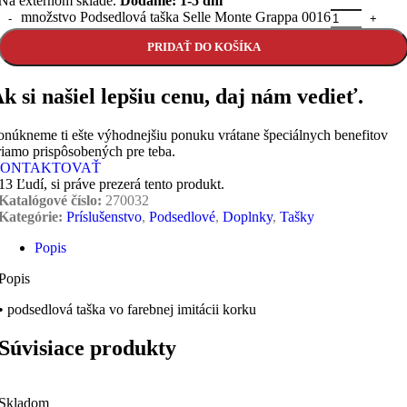
Na externom sklade.
Dodanie: 1-5 dní
množstvo Podsedlová taška Selle Monte Grappa 0016
PRIDAŤ DO KOŠÍKA
k si našiel lepšiu cenu, daj nám vedieť.
onúkneme ti ešte výhodnejšiu ponuku vrátane špeciálnych benefitov
riamo prispôsobených pre teba.
ONTAKTOVAŤ
13
Ľudí, si práve prezerá tento produkt.
Katalógové číslo:
270032
Kategórie:
Príslušenstvo
,
Podsedlové
,
Doplnky
,
Tašky
Popis
Popis
• podsedlová taška vo farebnej imitácii korku
Súvisiace produkty
Skladom