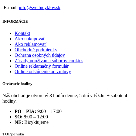
E-mail:
info@svetbicyklov.sk
INFORMÁCIE
Kontakt
Ako nakupovať
Ako reklamovať
Obchodné podmienky
Ochrana osobných údajov
Zásady používania súborov cookies
Online reklamačný formulár
Online odstúpenie od zmluvy
Otváracie hodiny
Náš obchod je otvorený 8 hodín denne, 5 dní v týždni + sobotu 4
hodiny.
PO – PIA:
9:00 – 17:00
SO:
8:00 – 12:00
NE:
Bicyklujeme
TOP ponuka